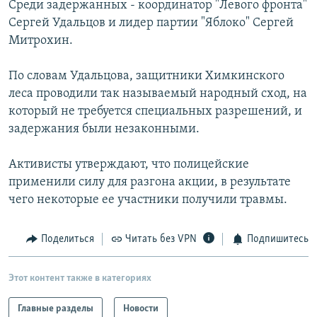
Среди задержанных - координатор "Левого фронта"
РАСПИСАНИЕ ВЕЩАНИЯ
Сергей Удальцов и лидер партии "Яблоко" Сергей
ПОДПИШИТЕСЬ НА РАССЫЛКУ
Митрохин.
По словам Удальцова, защитники Химкинского
СОЦИАЛЬНЫЕ СЕТИ
леса проводили так называемый народный сход, на
который не требуется специальных разрешений, и
задержания были незаконными.
Активисты утверждают, что полицейские
Все сайты РСЕ/РС
применили силу для разгона акции, в результате
чего некоторые ее участники получили травмы.
Поделиться
Читать без VPN
Подпишитесь
Этот контент также в категориях
Главные разделы
Новости