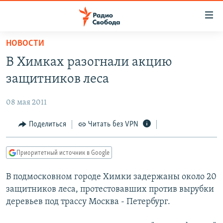
Ссылки
для
упрощенного
НОВОСТИ
ПРОГРАММЫ
доступа
В Химках разогнали акцию
ПОДКАСТЫ
Вернуться
защитников леса
к
АВТОРСКИЕ ПРОЕКТЫ
основному
08 мая 2011
ЦИТАТЫ СВОБОДЫ
содержанию
Вернутся
МНЕНИЯ
Поделиться
Читать без VPN
к
КУЛЬТУРА
главной
Приоритетный источник в Google
навигации
IDEL.РЕАЛИИ
Вернутся
В подмосковном городе Химки задержаны около 20
КАВКАЗ.РЕАЛИИ
к
защитников леса, протестовавших против вырубки
СЕВЕР.РЕАЛИИ
поиску
деревьев под трассу Москва - Петербург.
СИБИРЬ.РЕАЛИИ