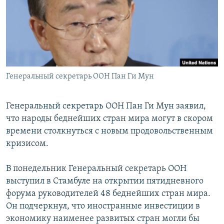
РАСПИСАНИЕ ВЕЩАНИЯ
ПОДПИШИТЕСЬ НА РАССЫЛКУ
СОЦИАЛЬНЫЕ СЕТИ
Генеральный секретарь ООН Пан Ги Мун
Генеральный секретарь ООН Пан Ги Мун заявил,
что народы беднейших стран мира могут в скором
Все сайты РСЕ/РС
времени столкнуться с новым продовольственным
кризисом.
В понедельник Генеральный секретарь ООН
выступил в Стамбуле на открытии пятидневного
форума руководителей 48 беднейших стран мира.
Он подчеркнул, что иностранные инвестиции в
экономику наименее развитых стран могли бы