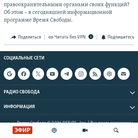
правоохранительными органами своих функций?
РАСПИСАНИЕ ВЕЩАНИЯ
Об этом – в сегодняшней информационной
ПОДПИШИТЕСЬ НА РАССЫЛКУ
программе Время Свободы.
СОЦИАЛЬНЫЕ СЕТИ
Поделиться
Читать без VPN
Подпишитесь
СОЦИАЛЬНЫЕ СЕТИ
Все сайты РСЕ/РС
РАДИО СВОБОДА
ИНФОРМАЦИЯ
Радио Свобода © 2026 RFE/RL, Inc. | Все права защищены.
ЭФИР