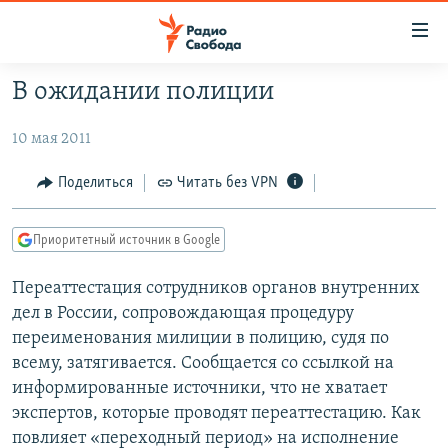
Ссылки
для
упрощенного
В ожидании полиции
ПРОГРАММЫ
доступа
10 мая 2011
ПОДКАСТЫ
Вернуться
к
АВТОРСКИЕ ПРОЕКТЫ
Поделиться
Читать без VPN
основному
ЦИТАТЫ СВОБОДЫ
содержанию
Приоритетный источник в Google
Вернутся
МНЕНИЯ
к
КУЛЬТУРА
Переаттестация сотрудников органов внутренних
главной
дел в России, сопровождающая процедуру
навигации
IDEL.РЕАЛИИ
переименования милиции в полицию, судя по
Вернутся
КАВКАЗ.РЕАЛИИ
всему, затягивается. Сообщается со ссылкой на
к
информированные источники, что не хватает
СЕВЕР.РЕАЛИИ
поиску
экспертов, которые проводят переаттестацию. Как
СИБИРЬ.РЕАЛИИ
повлияет «переходный период» на исполнение