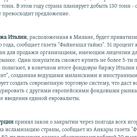
 тонн. В этом году страна планирует добыть 130 тонн - 
ае превосходит предложение.
ржа Италии
, расположенная в Милане, будет приватизи
о года, сообщает газета "Файненшл таймз". 51 процент
ан для продажи организациям, имеющим лицензии д
рынке. Один покупатель сможет купить не более 5-ти 
к полагают, в конечном итоге фондовую биржу Италии
нт", созданная ведущими миланскими и иностранны
рует создать современную торговую систему, что даст 
урировать с другими европейскими фондовыми рынка
ле введения единой евровалюты.
урции
принял закон о закрытии через полгода всех иг
 на исламизацию страны, сообщает из Анкары газета 