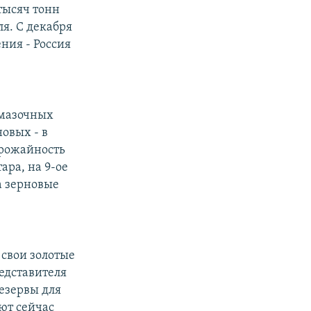
тысяч тонн
я. С декабря
ения - Россия
смазочных
овых - в
урожайность
ара, на 9-ое
а зерновые
 свои золотые
едставителя
езервы для
ют сейчас