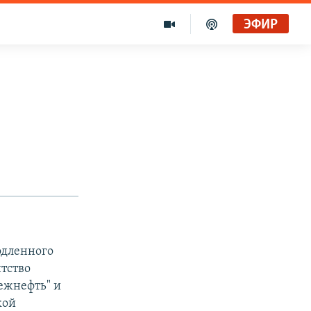
ЭФИР
одленного
нтство
ежнефть" и
кой