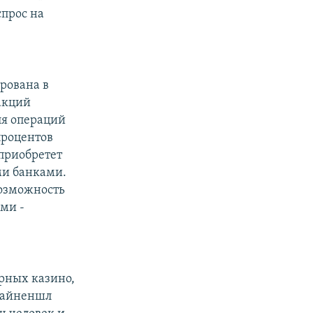
спрос на
рована в
 акций
ля операций
процентов
 приобретет
ми банками.
возможность
ми -
oрных казино,
"Файненшл