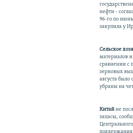
РАСПИСАНИЕ ВЕЩАНИЯ
государствен
ПОДПИШИТЕСЬ НА РАССЫЛКУ
нефти - согл
96-го по июнь
закупила у И
Сельское хоз
материалов и
сравнении с 
зерновых выше
августа было
убраны на че
Китай
не посл
запасы, сооб
Центрального
поддержания 