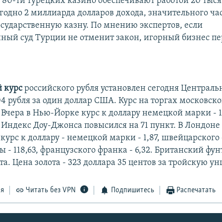
о 80-ти турецких казино обеспечивают работой 20 тыся
годно 2 миллиарда долларов дохода, значительного час
государственную казну. По мнению экспертов, если
ный суд Турции не отменит закон, игорный бизнес пе
 курс
российского рубля установлен сегодня Централ
04 рубля за один доллар США. Курс на торгах московск
 Вчера в Нью-Йорке курс к доллару немецкой марки - 1
. Индекс Доу-Джонса повысился на 71 пункт. В Лондоне 
курс к доллару - немецкой марки - 1,87, швейцарского ф
 - 118,63, французского франка - 6,32. Британский фунт
та. Цена золота - 323 доллара 35 центов за тройскую у
ся
Читать без VPN
Подпишитесь
Распечатать