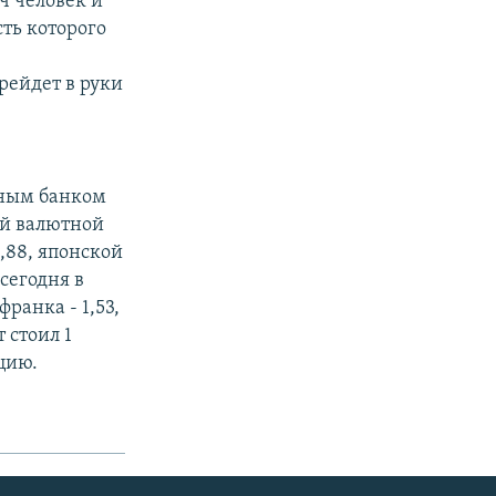
ч человек и
ть которого
рейдет в руки
ьным банком
ой валютной
,88, японской
сегодня в
ранка - 1,53,
 стоил 1
нцию.