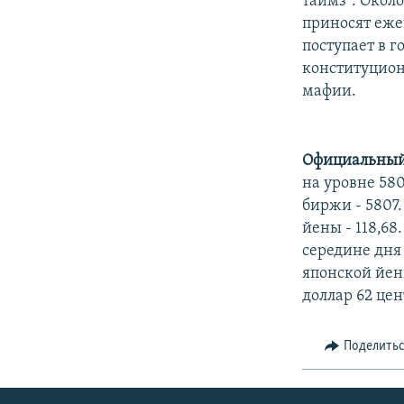
таймз". Окол
приносят еже
поступает в 
конституцион
мафии.
Официальный
на уровне 58
биржи - 5807.
йены - 118,68
середине дня 
японской йены
доллар 62 цен
Поделить