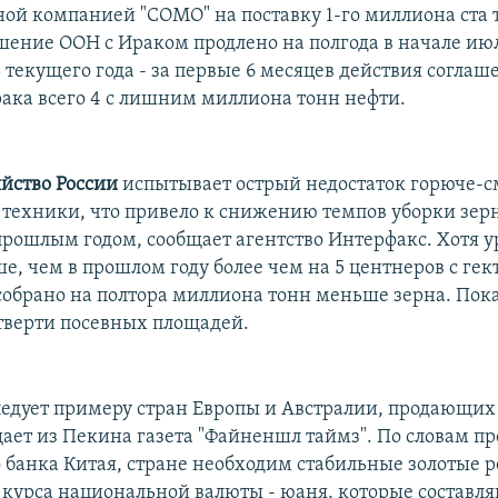
ной компанией "СОМО" на поставку 1-го миллиона ста 
ашение ООН с Ираком продлено на полгода в начале июл
 текущего года - за первые 6 месяцев действия соглаш
рака всего 4 с лишним миллиона тонн нефти.
яйство России
испытывает острый недостаток горюче-
 техники, что привело к снижению темпов уборки зерн
прошлым годом, сообщает агентство Интерфакс. Хотя 
, чем в прошлом году более чем на 5 центнеров с гект
 собрано на полтора миллиона тонн меньше зерна. Пок
тверти посевных площадей.
едует примеру стран Европы и Австралии, продающих
щает из Пекина газета "Файненшл таймз". По словам пр
 банка Китая, стране необходим стабильные золотые р
курса национальной валюты - юаня, которые составля