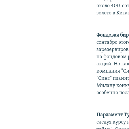
около 400-сот
золото в Кит
Фондовая би
сентябре этог
зарезервиров
на фондовом 
акций. Но ка
компания "Си
"Синт" плани
Милану конк
особенно пос
Парламент Т
следуя курсу