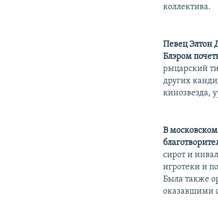
РАСПИСАНИЕ ВЕЩАНИЯ
коллектива.
ПОДПИШИТЕСЬ НА РАССЫЛКУ
Певец Элтон 
Блэром почет
рыцарский тит
других канди
кинозвезда, 
В московском
благотворите
сирот и инва
игротеки и п
Была также о
оказавшими с