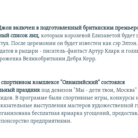
Джон включен в подготовленный британским премьер
ный список лиц
, которым королевой Елизаветой будет
ул. После церемонии он будет известен как сэр Элтон
датов в рыцари - писатель-фантаст Артур Кларк и голл
уроженка Великобритании Дебра Керр.
 спортивном комплексе "Олимпийский" состоялся
льный праздник
под девизом "Мы - дети твои, Москва"
лидов. В программе были спортивные игры, конкурсы 
оказательные выступления мастеров художественной 
рганизована бесплатная ярмарка угощений, предоста
понсорство предприятиями.