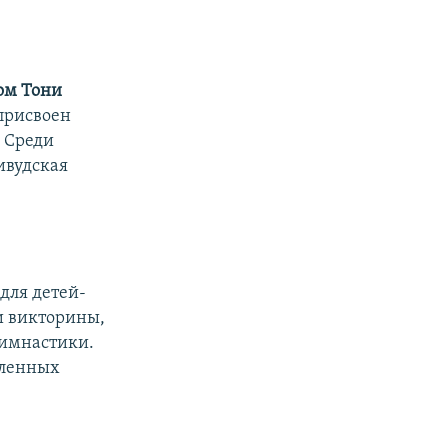
ом Тони
 присвоен
. Среди
ивудская
 для детей-
и викторины,
гимнастики.
вленных