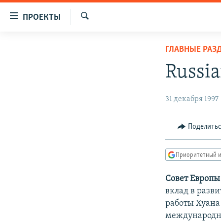
Ссылки
ПРОЕКТЫ
для
Искать
упрощенного
ПРОГРАММЫ
ГЛАВНЫЕ РАЗ
доступа
ПОДКАСТЫ
Russia
Вернуться
АВТОРСКИЕ ПРОЕКТЫ
к
основному
ЦИТАТЫ СВОБОДЫ
31 декабря 1997
содержанию
МНЕНИЯ
Вернутся
Поделить
КУЛЬТУРА
к
главной
IDEL.РЕАЛИИ
Приоритетный и
навигации
КАВКАЗ.РЕАЛИИ
Вернутся
Совет Европы
к
СЕВЕР.РЕАЛИИ
вклад в разви
поиску
работы Хуана 
СИБИРЬ.РЕАЛИИ
международно