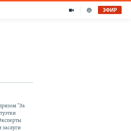
ЭФИР
ризом "За
атуэтки
 Эксперты
 заслуги