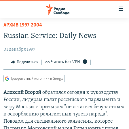
Ссылки
для
упрощенного
АРХИВ 1997-2004
ПРОГРАММЫ
доступа
Russian Service: Daily News
ПОДКАСТЫ
Вернуться
к
01 декабря 1997
АВТОРСКИЕ ПРОЕКТЫ
основному
ЦИТАТЫ СВОБОДЫ
Поделиться
Читать без VPN
содержанию
Вернутся
МНЕНИЯ
к
Приоритетный источник в Google
КУЛЬТУРА
главной
Алексий Второй
обратился сегодня к руководству
навигации
IDEL.РЕАЛИИ
России, лидерам палат российского парламента и
Вернутся
КАВКАЗ.РЕАЛИИ
мэру Москвы с призывом "не остаться безучастным
к
СЕВЕР.РЕАЛИИ
к оскорблению религиозных чувств народа".
поиску
Поводом для специального заявления, которое
СИБИРЬ.РЕАЛИИ
Патриарх Московский и всея Руси зачитал перед