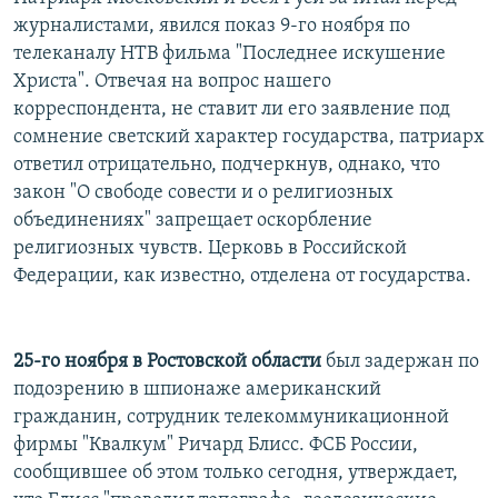
РАСПИСАНИЕ ВЕЩАНИЯ
журналистами, явился показ 9-го ноября по
телеканалу НТВ фильма "Последнее искушение
ПОДПИШИТЕСЬ НА РАССЫЛКУ
Христа". Отвечая на вопрос нашего
корреспондента, не ставит ли его заявление под
СОЦИАЛЬНЫЕ СЕТИ
сомнение светский характер государства, патриарх
ответил отрицательно, подчеркнув, однако, что
закон "О свободе совести и о религиозных
объединениях" запрещает оскорбление
религиозных чувств. Церковь в Российской
Все сайты РСЕ/РС
Федерации, как известно, отделена от государства.
25-го ноября в Ростовской области
был задержан по
подозрению в шпионаже американский
гражданин, сотрудник телекоммуникационной
фирмы "Квалкум" Ричард Блисс. ФСБ России,
сообщившее об этом только сегодня, утверждает,