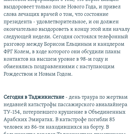
РАСПИСАНИЕ ВЕЩАНИЯ
выздоровеет только после Нового Года, и привел
слова лечащих врачей о том, что состояние
ПОДПИШИТЕСЬ НА РАССЫЛКУ
президента - удовлетворительное, и он должен
окончательно выздороветь к концу этой или началу
СОЦИАЛЬНЫЕ СЕТИ
следующей недели. Сегодня состоялся телефонный
разговор между Борисом Ельциным и канцлером
ФРГ Колем, в ходе которого они обсудили планы
контактов на высшем уровне в 98-м году и
обменялись поздравлениями с наступающим
Все сайты РСЕ/РС
Рождеством и Новым Годом.
Сегодня в Таджикистане
- день траура по жертвам
недавней катастрофы пассажирского авиалайнера
ТУ-154, потерпевшего крушение в Объединенных
Арабских Эмиратах. В катастрофе погибли 85
человек из 86-ти находившихся на борту. В