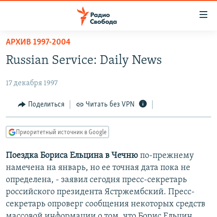
Ссылки
для
упрощенного
АРХИВ 1997-2004
ПРОГРАММЫ
доступа
Russian Service: Daily News
ПОДКАСТЫ
Вернуться
к
17 декабря 1997
АВТОРСКИЕ ПРОЕКТЫ
основному
ЦИТАТЫ СВОБОДЫ
Поделиться
Читать без VPN
содержанию
Вернутся
МНЕНИЯ
к
Приоритетный источник в Google
КУЛЬТУРА
главной
Поездка Бориса Ельцина в Чечню
по-прежнему
навигации
IDEL.РЕАЛИИ
намечена на январь, но ее точная дата пока не
Вернутся
КАВКАЗ.РЕАЛИИ
определена, - заявил сегодня пресс-секретарь
к
СЕВЕР.РЕАЛИИ
российского президента Ястржембский. Пресс-
поиску
секретарь опроверг сообщения некоторых средств
СИБИРЬ.РЕАЛИИ
массовой информации о том, что Борис Ельцин