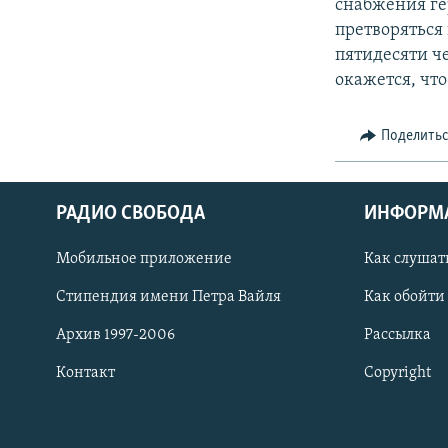
снабжения ге
претворяться 
пятидесяти че
окажется, чт
Поделить
РАДИО СВОБОДА
ИНФОРМ
Мобильное приложение
Как слушат
СОЦИАЛЬНЫЕ СЕТИ
Стипендия имени Петра Вайля
Как обойти
Архив 1997-2006
Рассылка
Контакт
Copyright
Все сайты РСЕ/РС