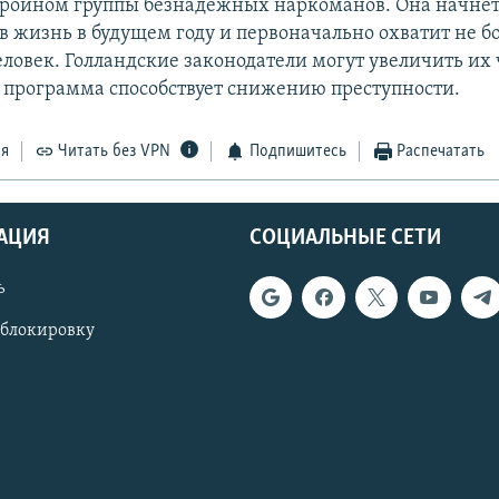
роином группы безнадежных наркоманов. Она начне
в жизнь в будущем году и первоначально охватит не б
ловек. Голландские законодатели могут увеличить их 
о программа способствует снижению преступности.
ся
Читать без VPN
Подпишитесь
Распечатать
АЦИЯ
СОЦИАЛЬНЫЕ СЕТИ
ь
 блокировку