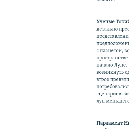
Ученые Токий
детально про
представлени
предположени
с планетой, в
пространстве
начало Луне.
возникнуть е
втрое превыш
потребовалис
сценариев сл
лун меньшего
Парламент Н