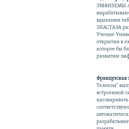
ЭМФИЗЕМЫ ле
вырабатывают
вдыхании таб
ЭЛАСТАЗА раз
Ученые Униве
открытии в е
которое бы б
развитию эм
Французская 
Телеком" вып
встроенной с
наговаривать
соответствую
автоматическ
разрабатывае
памяти.