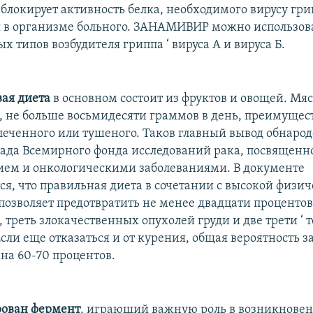
локирует активность белка, необходимого вирусу гри
в организме больного. ЗАНАМИВИР можно использова
х типов возбудителя гриппа ‘ вируса А и вируса Б.
ая диета
в основном состоит из фруктов и овощей. Мя
, не больше восьмидесяти граммов в день, преимущес
апеченного или тушеного. Таков главный вывод обнарод
ада Всемирного фонда исследований рака, посвященно
ем и онкологическими заболеваниями. В документе
ся, что правильная диета в сочетании с высокой физи
позволяет предотвратить не менее двадцати проценто
 треть злокачественных опухолей груди и две трети ‘ т
сли еще отказаться и от курения, общая вероятность з
 на 60-70 процентов.
ован фермент
, играющий важную роль в возникнове