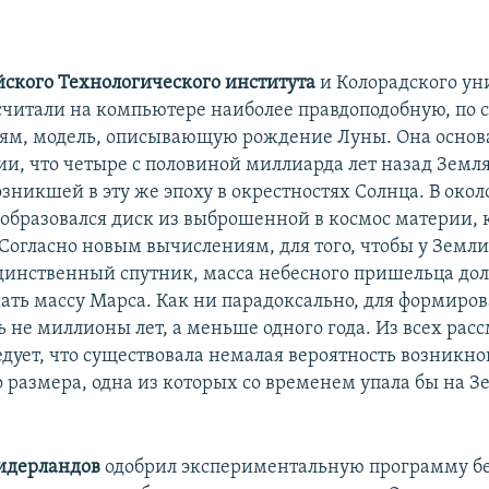
ского Технологического института
и Колорадского ун
считали на компьютере наиболее правдоподобную, по
ям, модель, описывающую рождение Луны. Она основ
и, что четыре с половиной миллиарда лет назад Земля
озникшей в эту же эпоху в окрестностях Солнца. В око
 образовался диск из выброшенной в космос материи, 
 Согласно новым вычислениям, для того, чтобы у Земли
динственный спутник, масса небесного пришельца до
ать массу Марса. Как ни парадоксально, для формиро
ь не миллионы лет, а меньше одного года. Из всех ра
едует, что существовала немалая вероятность возникно
 размера, одна из которых со временем упала бы на З
идерландов
одобрил экспериментальную программу бе