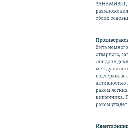
РАСПИСАНИЕ ВЕЩАНИЯ
ЗАНАМИВИР, б
ПОДПИШИТЕСЬ НА РАССЫЛКУ
размножения 
обоих основны
Противораков
быть немного
отварного, з
Лондоне докл
между питани
подчеркивает
активностью 
раком легких,
кишечника. Е
раком упадет
Идентифицир