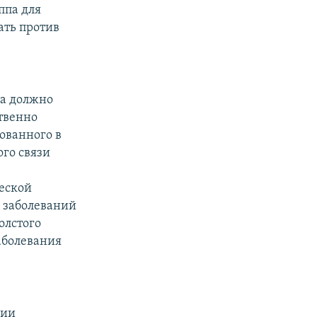
ппа для
ть против
са должно
твенно
ованного в
го связи
ческой
в заболеваний
олстого
аболевания
нии