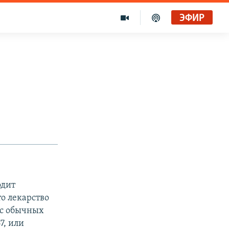
ЭФИР
одит
о лекарство
 с обычных
7, или