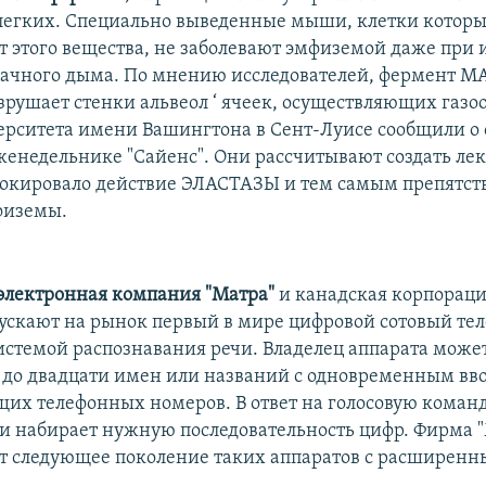
гких. Специально выведенные мыши, клетки которы
 этого вещества, не заболевают эмфиземой даже при
ачного дыма. По мнению исследователей, фермент 
рушает стенки альвеол ‘ ячеек, осуществляющих газо
рситета имени Вашингтона в Сент-Луисе сообщили о
женедельнике "Сайенс". Они рассчитывают создать лек
локировало действие ЭЛАСТАЗЫ и тем самым препятст
физемы.
электронная компания "Матра"
и канадская корпораци
ускают на рынок первый в мире цифровой сотовый тел
истемой распознавания речи. Владелец аппарата може
 до двадцати имен или названий с одновременным вво
щих телефонных номеров. В ответ на голосовую коман
и набирает нужную последовательность цифр. Фирма 
т следующее поколение таких аппаратов с расширен