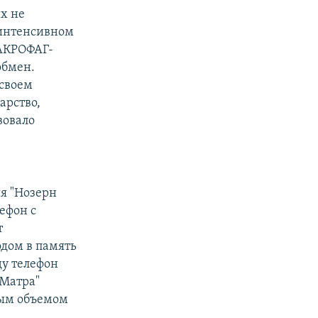
х не
 интенсивном
МАКРОФАГ-
обмен.
 своем
арство,
вовало
я "Нозерн
ефон с
т
дом в память
ду телефон
"Матра"
ным объемом