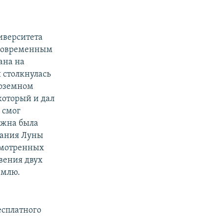
иверситета
 современным
ана на
 столкнулась
лоземном
который и дал
 смог
лжна была
вания Луны
ссмотренных
вения двух
емлю.
сплатного