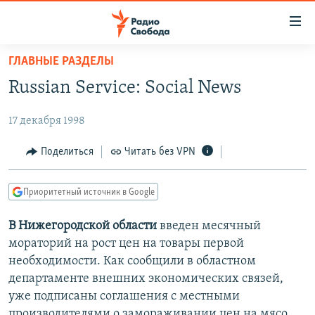
Ссылки
для
упрощенного
ГЛАВНЫЕ РАЗДЕЛЫ
ПРОГРАММЫ
доступа
Russian Service: Social News
ПОДКАСТЫ
Вернуться
к
17 декабря 1998
АВТОРСКИЕ ПРОЕКТЫ
основному
ЦИТАТЫ СВОБОДЫ
Поделиться
Читать без VPN
содержанию
Вернутся
МНЕНИЯ
к
Приоритетный источник в Google
КУЛЬТУРА
главной
В Нижегородской области
введен месячный
навигации
IDEL.РЕАЛИИ
мораторий на рост цен на товары первой
Вернутся
КАВКАЗ.РЕАЛИИ
необходимости. Как сообщили в областном
к
СЕВЕР.РЕАЛИИ
департаменте внешних экономических связей,
поиску
уже подписаны соглашения с местными
СИБИРЬ.РЕАЛИИ
производителями о замораживании цен на мясо,