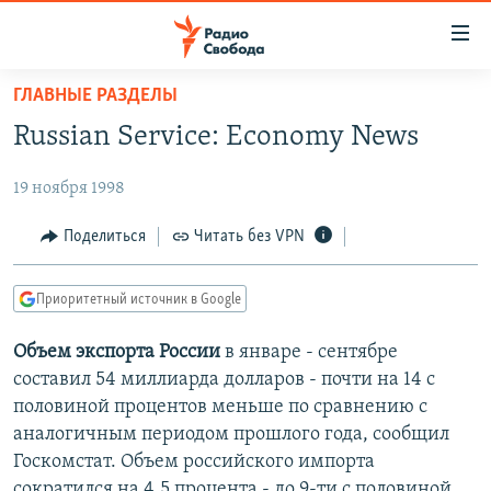
Ссылки
для
упрощенного
ГЛАВНЫЕ РАЗДЕЛЫ
ПРОГРАММЫ
доступа
Russian Service: Economy News
ПОДКАСТЫ
Вернуться
к
19 ноября 1998
АВТОРСКИЕ ПРОЕКТЫ
основному
ЦИТАТЫ СВОБОДЫ
Поделиться
Читать без VPN
содержанию
Вернутся
МНЕНИЯ
к
Приоритетный источник в Google
КУЛЬТУРА
главной
Объем экспорта России
в январе - сентябре
навигации
IDEL.РЕАЛИИ
составил 54 миллиарда долларов - почти на 14 с
Вернутся
КАВКАЗ.РЕАЛИИ
половиной процентов меньше по сравнению с
к
СЕВЕР.РЕАЛИИ
аналогичным периодом прошлого года, сообщил
поиску
Госкомстат. Объем российского импорта
СИБИРЬ.РЕАЛИИ
сократился на 4,5 процента - до 9-ти с половиной