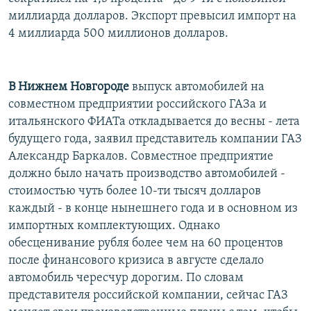
РАСПИСАНИЕ ВЕЩАНИЯ
миллиарда долларов. Экспорт превысил импорт на
4 миллиарда 500 миллионов долларов.
ПОДПИШИТЕСЬ НА РАССЫЛКУ
СОЦИАЛЬНЫЕ СЕТИ
В Нижнем Новгороде
выпуск автомобилей на
совместном предприятии российского ГАЗа и
итальянского ФИАТа откладывается до весны - лета
будущего года, заявил представитель компании ГАЗ
Александр Баркалов. Совместное предприятие
Все сайты РСЕ/РС
должно было начать производство автомобилей -
стоимостью чуть более 10-ти тысяч долларов
каждый - в конце нынешнего года и в основном из
импортных комплектующих. Однако
обесценивание рубля более чем на 60 процентов
после финансового кризиса в августе сделало
автомобиль чересчур дорогим. По словам
представителя российской компании, сейчас ГАЗ