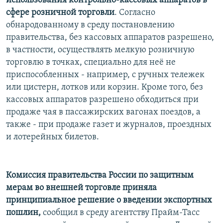
использования контрольно-кассовых аппаратов в
РАСПИСАНИЕ ВЕЩАНИЯ
сфере розничной торговли
. Согласно
обнародованному в среду постановлению
ПОДПИШИТЕСЬ НА РАССЫЛКУ
правительства, без кассовых аппаратов разрешено,
в частности, осуществлять мелкую розничную
СОЦИАЛЬНЫЕ СЕТИ
торговлю в точках, специально для неё не
приспособленных - например, с ручных тележек
или цистерн, лотков или корзин. Кроме того, без
кассовых аппаратов разрешено обходиться при
продаже чая в пассажирских вагонах поездов, а
Все сайты РСЕ/РС
также - при продаже газет и журналов, проездных
и лотерейных билетов.
Комиссия правительства России по защитным
мерам во внешней торговле приняла
принципиальное решение о введении экспортных
пошлин,
сообщил в среду агентству Прайм-Тасс