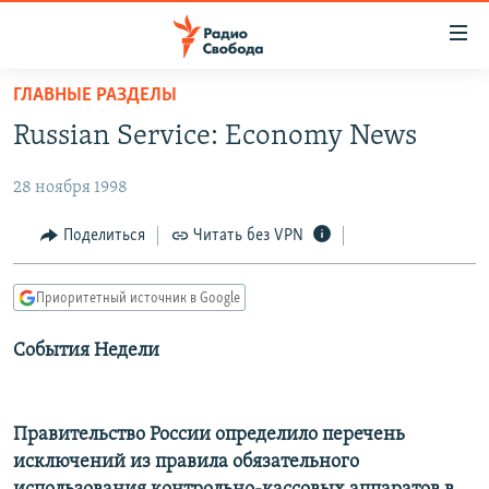
Ссылки
для
упрощенного
ГЛАВНЫЕ РАЗДЕЛЫ
ПРОГРАММЫ
доступа
Russian Service: Economy News
ПОДКАСТЫ
Вернуться
к
28 ноября 1998
АВТОРСКИЕ ПРОЕКТЫ
основному
ЦИТАТЫ СВОБОДЫ
Поделиться
Читать без VPN
содержанию
Вернутся
МНЕНИЯ
к
Приоритетный источник в Google
КУЛЬТУРА
главной
События Недели
навигации
IDEL.РЕАЛИИ
Вернутся
КАВКАЗ.РЕАЛИИ
к
СЕВЕР.РЕАЛИИ
поиску
Правительство России определило перечень
исключений из правила обязательного
СИБИРЬ.РЕАЛИИ