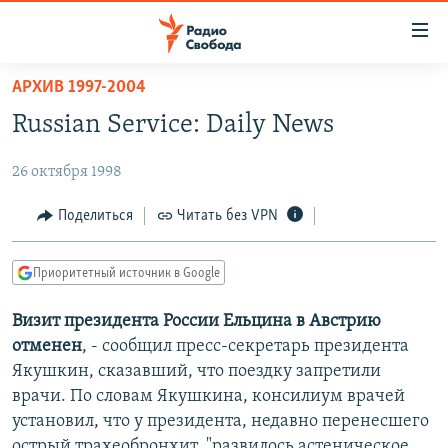
Ссылки
для
упрощенного
АРХИВ 1997-2004
ПРОГРАММЫ
доступа
Russian Service: Daily News
ПОДКАСТЫ
Вернуться
к
26 октября 1998
АВТОРСКИЕ ПРОЕКТЫ
основному
ЦИТАТЫ СВОБОДЫ
Поделиться
Читать без VPN
содержанию
Вернутся
МНЕНИЯ
к
Приоритетный источник в Google
КУЛЬТУРА
главной
Визит президента России Ельцина в Австрию
навигации
IDEL.РЕАЛИИ
отменен
, - сообщил пресс-секретарь президента
Вернутся
КАВКАЗ.РЕАЛИИ
Якушкин, сказавший, что поездку запретили
к
СЕВЕР.РЕАЛИИ
врачи. По словам Якушкина, консилиум врачей
поиску
установил, что у президента, недавно перенесшего
СИБИРЬ.РЕАЛИИ
острый трахеобронхит, "развилось астеническое