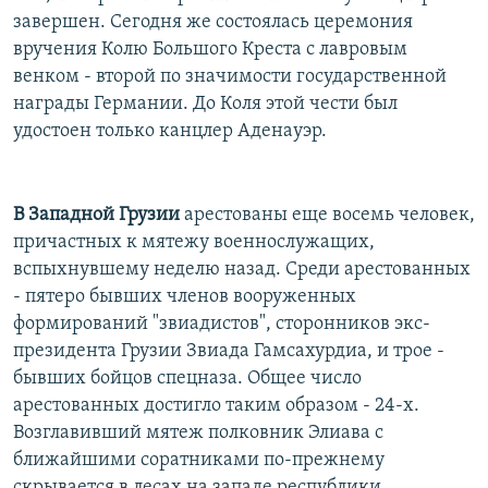
завершен. Сегодня же состоялась церемония
вручения Колю Большого Креста с лавровым
венком - второй по значимости государственной
награды Германии. До Коля этой чести был
удостоен только канцлер Аденауэр.
В Западной Грузии
арестованы еще восемь человек,
причастных к мятежу военнослужащих,
вспыхнувшему неделю назад. Среди арестованных
- пятеро бывших членов вооруженных
формирований "звиадистов", сторонников экс-
президента Грузии Звиада Гамсахурдиа, и трое -
бывших бойцов спецназа. Общее число
арестованных достигло таким образом - 24-х.
Возглавивший мятеж полковник Элиава с
ближайшими соратниками по-прежнему
скрывается в лесах на западе республики.