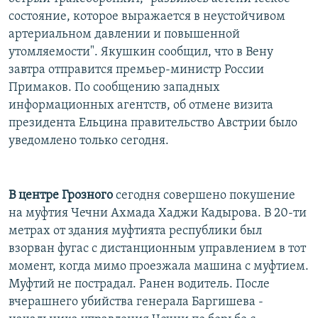
РАСПИСАНИЕ ВЕЩАНИЯ
состояние, которое выражается в неустойчивом
артериальном давлении и повышенной
ПОДПИШИТЕСЬ НА РАССЫЛКУ
утомляемости". Якушкин сообщил, что в Вену
завтра отправится премьер-министр России
СОЦИАЛЬНЫЕ СЕТИ
Примаков. По сообщению западных
информационных агентств, об отмене визита
президента Ельцина правительство Австрии было
уведомлено только сегодня.
Все сайты РСЕ/РС
В центре Грозного
сегодня совершено покушение
на муфтия Чечни Ахмада Хаджи Кадырова. В 20-ти
метрах от здания муфтията республики был
взорван фугас с дистанционным управлением в тот
момент, когда мимо проезжала машина с муфтием.
Муфтий не пострадал. Ранен водитель. После
вчерашнего убийства генерала Баргишева -