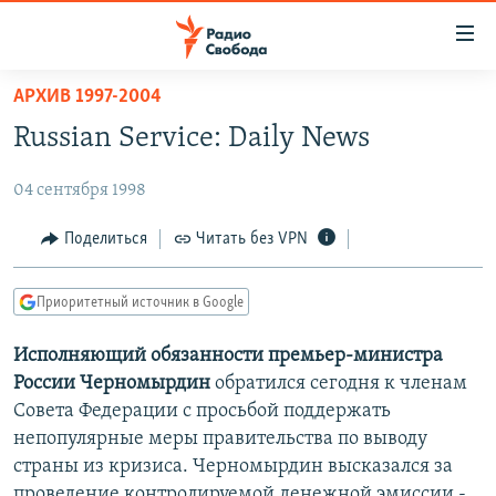
Ссылки
для
упрощенного
АРХИВ 1997-2004
ПРОГРАММЫ
доступа
Russian Service: Daily News
ПОДКАСТЫ
Вернуться
к
04 сентября 1998
АВТОРСКИЕ ПРОЕКТЫ
основному
ЦИТАТЫ СВОБОДЫ
Поделиться
Читать без VPN
содержанию
Вернутся
МНЕНИЯ
к
Приоритетный источник в Google
КУЛЬТУРА
главной
Исполняющий обязанности премьер-министра
навигации
IDEL.РЕАЛИИ
России Черномырдин
обратился сегодня к членам
Вернутся
КАВКАЗ.РЕАЛИИ
Совета Федерации с просьбой поддержать
к
СЕВЕР.РЕАЛИИ
непопулярные меры правительства по выводу
поиску
страны из кризиса. Черномырдин высказался за
СИБИРЬ.РЕАЛИИ
проведение контролируемой денежной эмиссии -