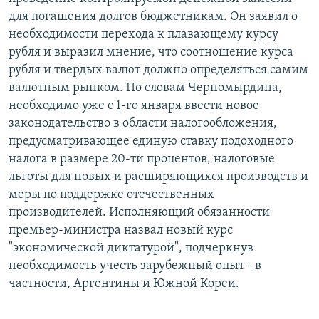
РАСПИСАНИЕ ВЕЩАНИЯ
для погашения долгов бюджетникам. Он заявил о
необходимости перехода к плавающему курсу
ПОДПИШИТЕСЬ НА РАССЫЛКУ
рубля и выразил мнение, что соотношение курса
рубля и твердых валют должно определяться самим
СОЦИАЛЬНЫЕ СЕТИ
валютным рынком. По словам Черномырдина,
необходимо уже с 1-го января ввести новое
законодательство в области налогообложения,
предусматривающее единую ставку подоходного
налога в размере 20-ти процентов, налоговые
Все сайты РСЕ/РС
льготы для новых и расширяющихся производств и
меры по поддержке отечественных
производителей. Исполняющий обязанности
премьер-министра назвал новый курс
"экономической диктатурой", подчеркнув
необходимость учесть зарубежный опыт - в
частности, Аргентины и Южной Кореи.