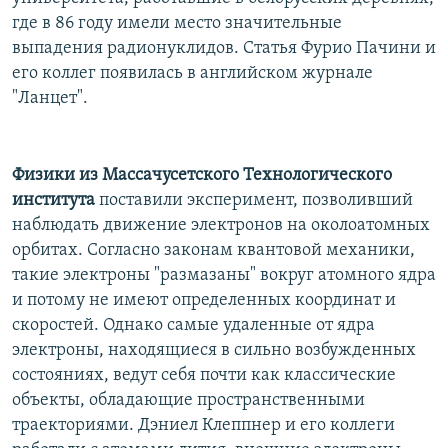
РАСПИСАНИЕ ВЕЩАНИЯ
где в 86 году имели место значительные
выпадения радионуклидов. Статья Фурио Пачини и
ПОДПИШИТЕСЬ НА РАССЫЛКУ
его коллег появилась в английском журнале
"Ланцет".
СОЦИАЛЬНЫЕ СЕТИ
Физики из Массачусетского Технологического
института
поставили эксперимент, позволивший
наблюдать движение электронов на околоатомных
Все сайты РСЕ/РС
орбитах. Согласно законам квантовой механики,
такие электроны "размазаны" вокруг атомного ядра
и потому не имеют определенных координат и
скоростей. Однако самые удаленные от ядра
электроны, находящиеся в сильно возбужденных
состояниях, ведут себя почти как классические
объекты, обладающие пространственными
траекториями. Дэниел Клеппнер и его коллеги