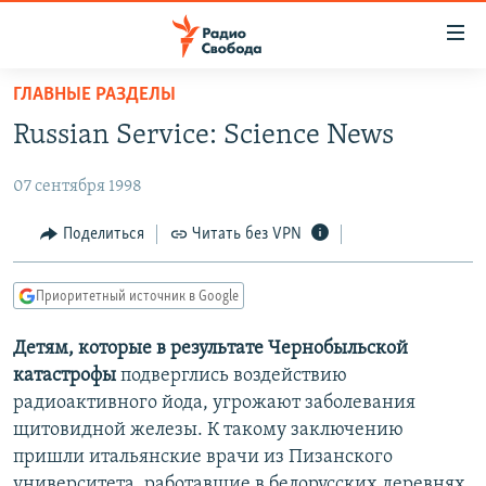
Ссылки
для
упрощенного
ГЛАВНЫЕ РАЗДЕЛЫ
ПРОГРАММЫ
доступа
Russian Service: Science News
ПОДКАСТЫ
Вернуться
к
07 сентября 1998
АВТОРСКИЕ ПРОЕКТЫ
основному
ЦИТАТЫ СВОБОДЫ
Поделиться
Читать без VPN
содержанию
Вернутся
МНЕНИЯ
к
Приоритетный источник в Google
КУЛЬТУРА
главной
Детям, которые в результате Чернобыльской
навигации
IDEL.РЕАЛИИ
катастрофы
подверглись воздействию
Вернутся
КАВКАЗ.РЕАЛИИ
радиоактивного йода, угрожают заболевания
к
СЕВЕР.РЕАЛИИ
щитовидной железы. К такому заключению
поиску
пришли итальянские врачи из Пизанского
СИБИРЬ.РЕАЛИИ
университета, работавшие в белорусских деревнях,