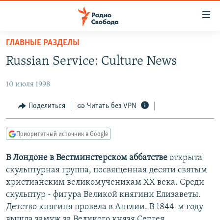
Ссылки
для
упрощенного
ГЛАВНЫЕ РАЗДЕЛЫ
ПРОГРАММЫ
доступа
Russian Service: Culture News
ПОДКАСТЫ
Вернуться
к
10 июля 1998
АВТОРСКИЕ ПРОЕКТЫ
основному
ЦИТАТЫ СВОБОДЫ
Поделиться
Читать без VPN
содержанию
Вернутся
МНЕНИЯ
к
Приоритетный источник в Google
КУЛЬТУРА
главной
В Лондоне в Вестминстерском аббатстве
открыта
навигации
IDEL.РЕАЛИИ
скульптурная группа, посвященная десяти святым
Вернутся
КАВКАЗ.РЕАЛИИ
христианским великомученикам ХХ века. Среди
к
СЕВЕР.РЕАЛИИ
скульптур - фигура Великой княгини Елизаветы.
поиску
Детство княгиня провела в Англии. В 1844-м году
СИБИРЬ.РЕАЛИИ
вышла замуж за Великого князя Сергея