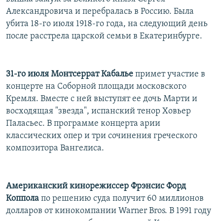
РАСПИСАНИЕ ВЕЩАНИЯ
Александровича и перебралась в Россию. Была
убита 18-го июля 1918-го года, на следующий день
ПОДПИШИТЕСЬ НА РАССЫЛКУ
после расстрела царской семьи в Екатеринбурге.
СОЦИАЛЬНЫЕ СЕТИ
31-го июля Монтсеррат Кабалье
примет участие в
концерте на Соборной площади московского
Кремля. Вместе с ней выступят ее дочь Марти и
восходящая "звезда", испанский тенор Ховьер
Все сайты РСЕ/РС
Паласьес. В программе концерта арии
классических опер и три сочинения греческого
композитора Вангелиса.
Американский кинорежиссер Фрэнсис Форд
Коппола
по решению суда получит 60 миллионов
долларов от кинокомпании Warner Bros. В 1991 году