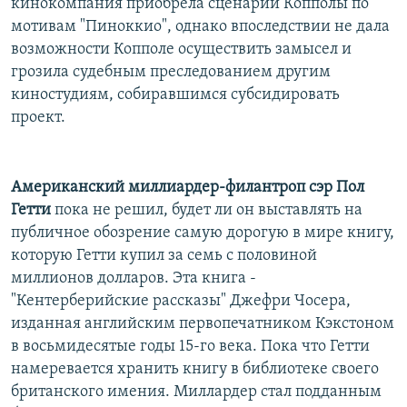
кинокомпания приобрела сценарий Копполы по
мотивам "Пиноккио", однако впоследствии не дала
возможности Копполе осуществить замысел и
грозила судебным преследованием другим
киностудиям, собиравшимся субсидировать
проект.
Американский миллиардер-филантроп сэр Пол
Гетти
пока не решил, будет ли он выставлять на
публичное обозрение самую дорогую в мире книгу,
которую Гетти купил за семь с половиной
миллионов долларов. Эта книга -
"Кентерберийские рассказы" Джефри Чосера,
изданная английским первопечатником Кэкстоном
в восьмидесятые годы 15-го века. Пока что Гетти
намеревается хранить книгу в библиотеке своего
британского имения. Миллардер стал подданным