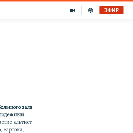
ЭФИР
Большого зала
олодежный
стие альтист
, Бартока,