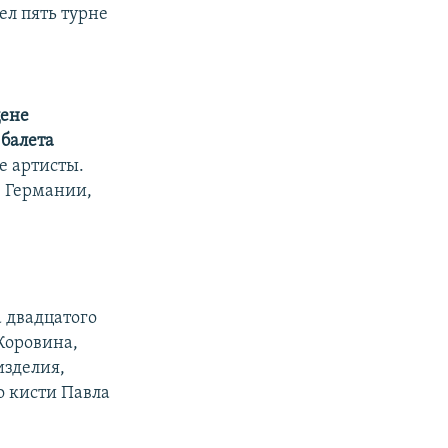
ел пять турне
цене
балета
е артисты.
, Германии,
 двадцатого
Коровина,
изделия,
о кисти Павла