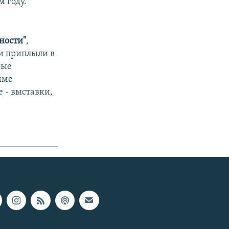
м году.
ности"
,
и приплыли в
рые
мме
 - выставки,