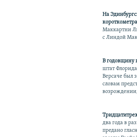
На Эдинбургс
короткометра
Маккартни Ли
с Линдой Мак
В годовщину 
штат Флорида,
Версаче был 
словам предст
возрождении,
Тридцатитрех
два года в ра
предано глас