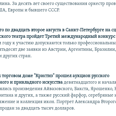
ина. За десять лет своего существования оркестр пров
ША, Европы и бывшего СССР.
о по двадцать второе августа в Санкт-Петербурге на с
кого театра пройдет Третий международный конкурс 
ом году к участию допускаются только профессиональны
ятьдесят две заявки из Австрии, Аргентины, Бразилии
и других стран.
 торговом доме "Кристиз" прошел аукцион русского
ного и прикладного искусства
девятнадцатого и начала
лялись произведения Айвазовского, Бакста, Ярошенко, 
витана и других, а также русский фарфор, серебряные 
яжение и коллекция икон. Портрет Александра Второг
продан за двадцать тысяч долларов.