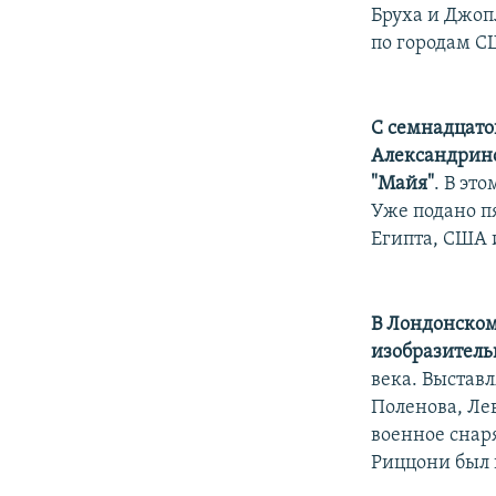
РАСПИСАНИЕ ВЕЩАНИЯ
Бруха и Джопл
ПОДПИШИТЕСЬ НА РАССЫЛКУ
по городам С
С семнадцатог
Александринс
"Майя"
. В эт
Уже подано п
Египта, США 
В Лондонском
изобразитель
века. Выстав
Поленова, Ле
военное снар
Риццони был 