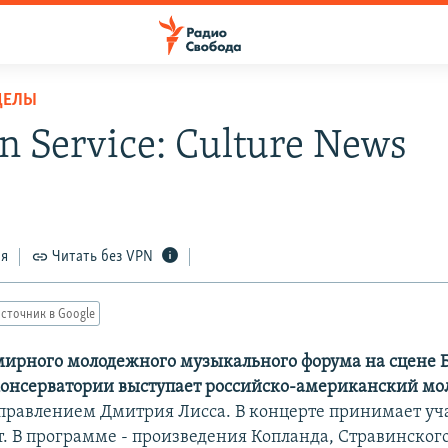
ДЕЛЫ
n Service: Culture News
ся
Читать без VPN
сточник в Google
мирного молодежного музыкального форума на сцене 
консерватории выступает российско-американский м
правлением Дмитрия Лисса. В концерте принимает уча
 В программе - произведения Копланда, Стравинского