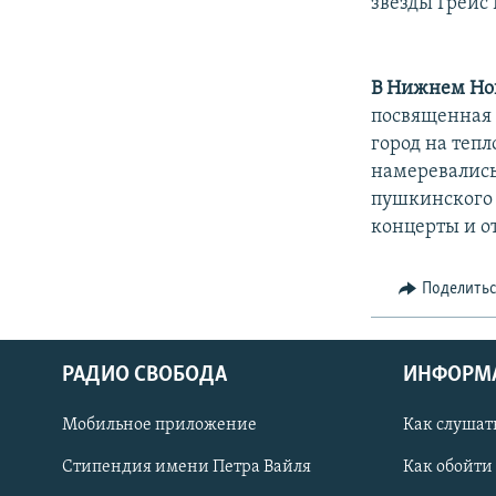
звезды Грейс 
В Нижнем Нов
посвященная 
город на тепл
намеревались
пушкинского 
концерты и о
Поделить
РАДИО СВОБОДА
ИНФОРМ
Мобильное приложение
Как слушат
СОЦИАЛЬНЫЕ СЕТИ
Стипендия имени Петра Вайля
Как обойти