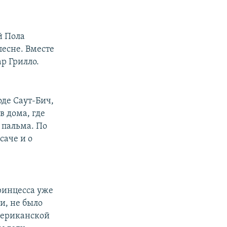
й Пола
есне. Вместе
р Грилло.
оде Саут-Бич,
в дома, где
 пальма. По
саче и о
ринцесса уже
и, не было
американской