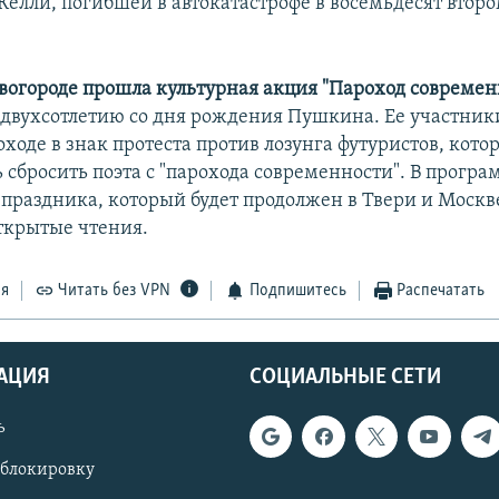
Келли, погибшей в автокатастрофе в восемьдесят второ
огороде прошла культурная акция "Пароход современ
двухсотлетию со дня рождения Пушкина. Ее участник
оходе в знак протеста против лозунга футуристов, кото
 сбросить поэта с "парохода современности". В програ
праздника, который будет продолжен в Твери и Москве
ткрытые чтения.
ся
Читать без VPN
Подпишитесь
Распечатать
АЦИЯ
СОЦИАЛЬНЫЕ СЕТИ
ь
 блокировку