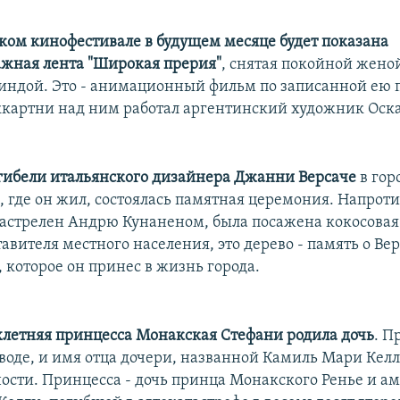
ком кинофестивале в будущем месяце будет показана
жная лента "Широкая прерия"
, снятая покойной жено
ндой. Это - анимационный фильм по записанной ею п
картни над ним работал аргентинский художник Оска
гибели итальянского дизайнера Джанни Версаче
в гор
 где он жил, состоялась памятная церемония. Напроти
застрелен Андрю Кунаненом, была посажена кокосовая
авителя местного населения, это дерево - память о Вер
 которое он принес в жизнь города.
летняя принцесса Монакская Стефани родила дочь
. П
зводе, и имя отца дочери, названной Камиль Мари Келл
ности. Принцесса - дочь принца Монакского Ренье и 