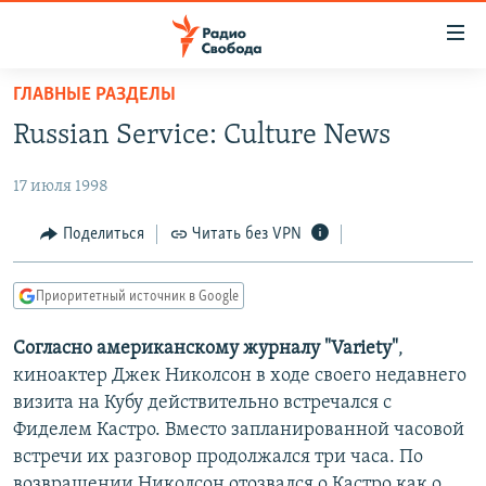
Ссылки
для
упрощенного
ГЛАВНЫЕ РАЗДЕЛЫ
ПРОГРАММЫ
доступа
Russian Service: Culture News
ПОДКАСТЫ
Вернуться
к
17 июля 1998
АВТОРСКИЕ ПРОЕКТЫ
основному
ЦИТАТЫ СВОБОДЫ
Поделиться
Читать без VPN
содержанию
Вернутся
МНЕНИЯ
к
Приоритетный источник в Google
КУЛЬТУРА
главной
Согласно американскому журналу "Varietу"
,
навигации
IDEL.РЕАЛИИ
киноактер Джек Николсон в ходе своего недавнего
Вернутся
КАВКАЗ.РЕАЛИИ
визита на Кубу действительно встречался с
к
СЕВЕР.РЕАЛИИ
Фиделем Кастро. Вместо запланированной часовой
поиску
встречи их разговор продолжался три часа. По
СИБИРЬ.РЕАЛИИ
возвращении Николсон отозвался о Кастро как о