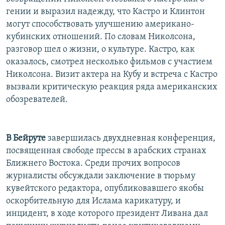
РАСПИСАНИЕ ВЕЩАНИЯ
гении и выразил надежду, что Кастро и Клинтон
могут способствовать улучшению американо-
ПОДПИШИТЕСЬ НА РАССЫЛКУ
кубинских отношений. По словам Николсона,
разговор шел о жизни, о культуре. Кастро, как
СОЦИАЛЬНЫЕ СЕТИ
оказалось, смотрел несколько фильмов с участием
Николсона. Визит актера на Кубу и встреча с Кастро
вызвали критическую реакция ряда американских
обозревателей.
Все сайты РСЕ/РС
В Бейруте
завершилась двухдневная конференция,
посвященная свободе прессы в арабских странах
Ближнего Востока. Среди прочих вопросов
журналисты обсуждали заключение в тюрьму
кувейтского редактора, опубликовавшего якобы
оскорбительную для Ислама карикатуру, и
инцидент, в ходе которого президент Ливана дал