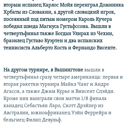
вторым испанец Карлос Мойя переиграл Доминика
Хрбаты из Словакии, а другой словацкий игрок,
посеянный под пятым номером Кароль Кучера
победил шведа Магнуса Густафссона. Вышли в
четвертьфинал также Богдан Улирах из Чехии,
бразилец Густаво Куэртен и два испанских
теннисиста Альберто Коста и Фернандо Висенте.
На другом турнире, в Вашингтоне
вышли в
четвертьфинал сразу четыре американца: первая и
вторая ракетки турнира Майкл Чанг и Андре
Агасси, а также Джим Курье и Винсент Спэйди.
Кроме них выиграли свои матчи 1/8 финала
канадец Себастьян Ларо, Скотт Дрэйпер из
Австралии, южноафриканец Уэйн Феррейра и
бельгиец Филип Девульф.