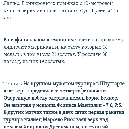
Лашко. В синхронных прыжках с 10-метровой
вышки первыми стали китайцы Сун Шувей и Тян
Лян.
В неофициальном командном зачете
по-прежнему
лидируют американцы, на счету которых 64
медали, в том числе 21 золотая. У россиян 38
наград, из них 19 золотых.
Теннис
. На крупном мужском турнире в Штутгарте
в четверг определялись четвертьфиналисты.
Очередную победу одержал немец Борис Беккер.
Он выиграл у испанца Феликса Мантильи - 7:6, 7:5.
В других матчах также в двух сетах первая ракетка
турнира чилиец Марсело Риос взял верх над
немцем Хенриком Дреекманом, посеянный