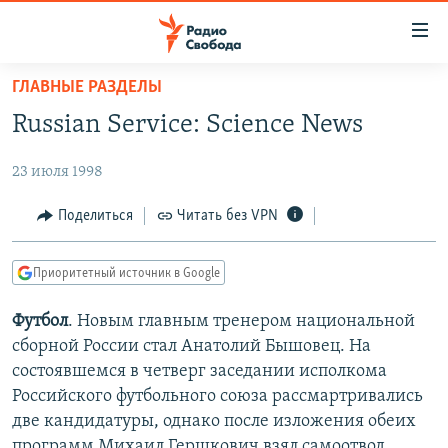
Ссылки
для
упрощенного
ГЛАВНЫЕ РАЗДЕЛЫ
ПРОГРАММЫ
доступа
Russian Service: Science News
ПОДКАСТЫ
Вернуться
к
23 июля 1998
АВТОРСКИЕ ПРОЕКТЫ
основному
ЦИТАТЫ СВОБОДЫ
Поделиться
Читать без VPN
содержанию
Вернутся
МНЕНИЯ
к
Приоритетный источник в Google
КУЛЬТУРА
главной
Футбол
. Новым главным тренером национальной
навигации
IDEL.РЕАЛИИ
сборной России стал Анатолий Бышовец. На
Вернутся
КАВКАЗ.РЕАЛИИ
состоявшемся в четверг заседании исполкома
к
СЕВЕР.РЕАЛИИ
Российского футбольного союза рассмартривались
поиску
две кандидатуры, однако после изложения обеих
СИБИРЬ.РЕАЛИИ
программ Михаил Гершкович взял самоотвод,