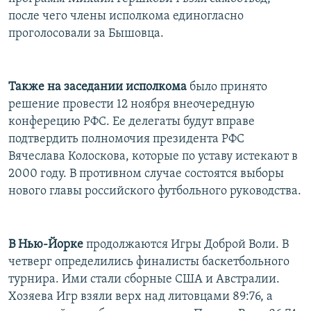
РАСПИСАНИЕ ВЕЩАНИЯ
после чего члены исполкома единогласно
проголосовали за Бышовца.
ПОДПИШИТЕСЬ НА РАССЫЛКУ
СОЦИАЛЬНЫЕ СЕТИ
Также на заседании исполкома
было принято
решение провести 12 ноября внеочередную
конферецию РФС. Ее делегаты будут вправе
подтвердить полномочия президента РФС
Вячеслава Колоскова, которые по уставу истекают в
Все сайты РСЕ/РС
2000 году. В противном случае состоятся выборы
нового главы российского футбольного руководства.
В Нью-Йорке
продолжаются Игры Доброй Воли. В
четверг определились финалисты баскетбольного
турнира. Ими стали сборные США и Австралии.
Хозяева Игр взяли верх над литовцами 89:76, а