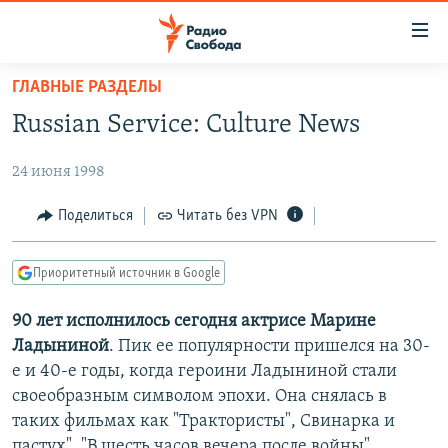
Ссылки
для
упрощенного
ГЛАВНЫЕ РАЗДЕЛЫ
ПРОГРАММЫ
доступа
Russian Service: Culture News
ПОДКАСТЫ
Вернуться
к
24 июня 1998
АВТОРСКИЕ ПРОЕКТЫ
основному
ЦИТАТЫ СВОБОДЫ
Поделиться
Читать без VPN
содержанию
Вернутся
МНЕНИЯ
к
Приоритетный источник в Google
КУЛЬТУРА
главной
90 лет исполнилось сегодня актрисе Марине
навигации
IDEL.РЕАЛИИ
Ладыниной
. Пик ее популярности пришелся на 30-
Вернутся
КАВКАЗ.РЕАЛИИ
е и 40-е годы, когда героини Ладыниной стали
к
СЕВЕР.РЕАЛИИ
своеобразным символом эпохи. Она снялась в
поиску
таких фильмах как "Трактористы", Свинарка и
СИБИРЬ.РЕАЛИИ
пастух", "В шесть часов вечера после войны",