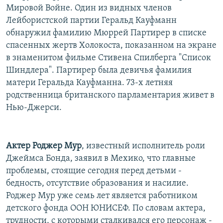
Мировой Войне. Один из видных членов
Лейбористской партии Геральд Кауфманн
обнаружил фамилию Мюррей Партирер в списке
спасенных жертв Холокоста, показанном на экране
в знаменитом фильме Стивена Спилберга "Список
Шиндлера". Партирер была девичья фамилия
матери Геральда Кауфманна. 73-х летняя
родственница британского парламентария живет в
Нью-Джерси.
Актер Роджер Мур
, известный исполнитель роли
Джеймса Бонда, заявил в Мехико, что главные
проблемы, стоящие сегодня перед детьми -
бедность, отсутствие образования и насилие.
Роджер Мур уже семь лет является работником
детского фонда ООН ЮНИСЕФ. По словам актера,
трудности, с которыми сталкивался его персонаж -