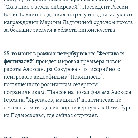
РАСПИСАНИЕ ВЕЩАНИЯ
"Сказание о земле сибирской". Президент России
Борис Ельцин поздравил актрису и подписал указ о
ПОДПИШИТЕСЬ НА РАССЫЛКУ
награждении Марины Ладыниной орденом почета
за большие заслуги в области киноискусства.
СОЦИАЛЬНЫЕ СЕТИ
25-го июня в рамках петербургского "Фестиваля
фестивалей"
пройдет мировая премьера новой
работы Александра Сокурова - пятисерийного
Все сайты РСЕ/РС
неигрового видеофильма "Повинность",
посвященного российским северным
пограничникам. Шансов на показ фильма Алексея
Германа "Хрусталев, машину!" практически не
осталось - мэтр до сих пор не вернулся в Петербург
из Подмосковья, где сейчас отдыхает.