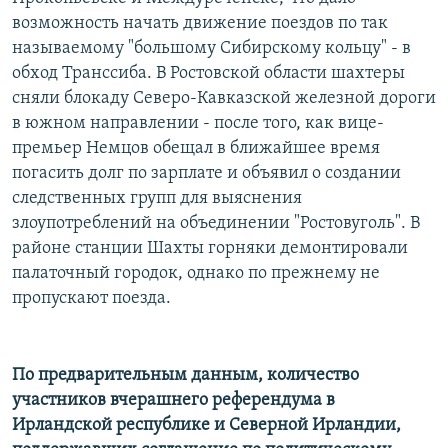
РАСПИСАНИЕ ВЕЩАНИЯ
возможность начать движение поездов по так
называемому "большому Сибирскому кольцу" - в
ПОДПИШИТЕСЬ НА РАССЫЛКУ
обход Транссиба. В Ростовской области шахтеры
сняли блокаду Северо-Кавказской железной дороги
СОЦИАЛЬНЫЕ СЕТИ
в южном направлении - после того, как вице-
премьер Немцов обещал в ближайшее время
погасить долг по зарплате и объявил о создании
следственных групп для выяснения
злоупотреблений на объединении "Ростовуголь". В
Все сайты РСЕ/РС
районе станции Шахты горняки демонтировали
палаточный городок, однако по прежнему не
пропускают поезда.
По предварительным данным, количество
участников вчерашнего референдума в
Ирландской республике и Северной Ирландии,