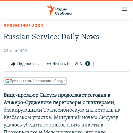
Ссылки
для
упрощенного
АРХИВ 1997-2004
ПРОГРАММЫ
доступа
Russian Service: Daily News
ПОДКАСТЫ
Вернуться
к
23 мая 1998
АВТОРСКИЕ ПРОЕКТЫ
основному
ЦИТАТЫ СВОБОДЫ
Поделиться
Читать без VPN
содержанию
Вернутся
МНЕНИЯ
к
Приоритетный источник в Google
КУЛЬТУРА
главной
Вице-премьер Сысуев продолжает сегодня в
навигации
IDEL.РЕАЛИИ
Анжеро-Судженске переговоры с шахтерами
,
Вернутся
КАВКАЗ.РЕАЛИИ
блокирующими Транссибирскую магистраль на
к
СЕВЕР.РЕАЛИИ
Кузбасском участке. Минувшей ночью Сысуеву
поиску
удалось убедить горняков снять пикеты в
СИБИРЬ.РЕАЛИИ
Прокопьевске и Междуреченске, что дало