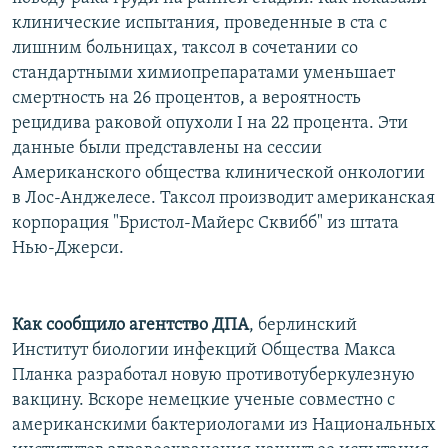
РАСПИСАНИЕ ВЕЩАНИЯ
клинические испытания, проведенные в ста с
лишним больницах, таксол в сочетании со
ПОДПИШИТЕСЬ НА РАССЫЛКУ
стандартными химиопрепаратами уменьшает
смертность на 26 процентов, а вероятность
СОЦИАЛЬНЫЕ СЕТИ
рецидива раковой опухоли І на 22 процента. Эти
данные были представлены на сессии
Американского общества клинической онкологии
в Лос-Анджелесе. Таксол производит американская
корпорация "Бристол-Майерс Сквибб" из штата
Все сайты РСЕ/РС
Нью-Джерси.
Как сообщило агентство ДПА
, берлинский
Институт биологии инфекций Общества Макса
Планка разработал новую противотуберкулезную
вакцину. Вскоре немецкие ученые совместно с
американскими бактериологами из Национальных