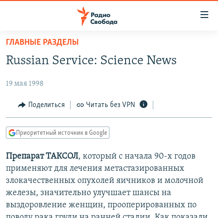
Ссылки
для
упрощенного
ГЛАВНЫЕ РАЗДЕЛЫ
ПРОГРАММЫ
доступа
Russian Service: Science News
ПОДКАСТЫ
Вернуться
к
19 мая 1998
АВТОРСКИЕ ПРОЕКТЫ
основному
ЦИТАТЫ СВОБОДЫ
Поделиться
Читать без VPN
содержанию
Вернутся
МНЕНИЯ
к
Приоритетный источник в Google
КУЛЬТУРА
главной
Препарат ТАКСОЛ
, который с начала 90-х годов
навигации
IDEL.РЕАЛИИ
применяют для лечения метастазированных
Вернутся
КАВКАЗ.РЕАЛИИ
злокачественных опухолей яичников и молочной
к
СЕВЕР.РЕАЛИИ
железы, значительно улучшает шансы на
поиску
выздоровление женщин, прооперированных по
СИБИРЬ.РЕАЛИИ
поводу рака груди на ранней стадии. Как показали