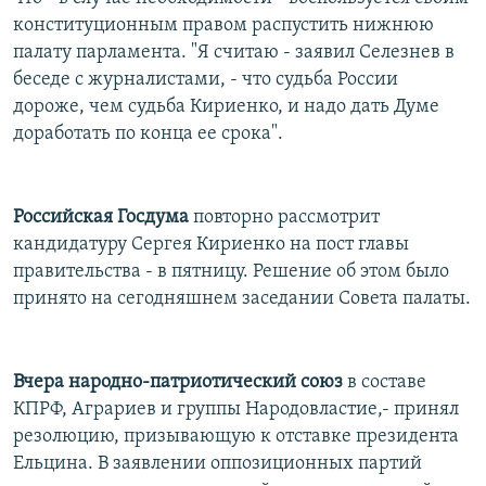
РАСПИСАНИЕ ВЕЩАНИЯ
конституционным правом распустить нижнюю
палату парламента. "Я считаю - заявил Селезнев в
ПОДПИШИТЕСЬ НА РАССЫЛКУ
беседе с журналистами, - что судьба России
дороже, чем судьба Кириенко, и надо дать Думе
СОЦИАЛЬНЫЕ СЕТИ
доработать по конца ее срока".
Российская Госдума
повторно рассмотрит
кандидатуру Сергея Кириенко на пост главы
Все сайты РСЕ/РС
правительства - в пятницу. Решение об этом было
принято на сегодняшнем заседании Совета палаты.
Вчера народно-патриотический союз
в составе
КПРФ, Аграриев и группы Народовластие,- принял
резолюцию, призывающую к отставке президента
Ельцина. В заявлении оппозиционных партий