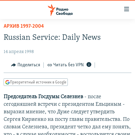
Ссылки
для
упрощенного
АРХИВ 1997-2004
ПРОГРАММЫ
доступа
Russian Service: Daily News
ПОДКАСТЫ
Вернуться
к
14 апреля 1998
АВТОРСКИЕ ПРОЕКТЫ
основному
ЦИТАТЫ СВОБОДЫ
Поделиться
Читать без VPN
содержанию
Вернутся
МНЕНИЯ
к
Приоритетный источник в Google
КУЛЬТУРА
главной
Председатель Госдумы Селезнев
- после
навигации
IDEL.РЕАЛИИ
сегодняшней встречи с президентом Ельциным -
Вернутся
КАВКАЗ.РЕАЛИИ
выразил мнение, что Думе следует утвердить
к
СЕВЕР.РЕАЛИИ
Сергея Кириенко на посту главы правительства. По
поиску
словам Селезнева, президент четко дал ему понять,
СИБИРЬ.РЕАЛИИ
что - в случае необходимости - воспользуется своим