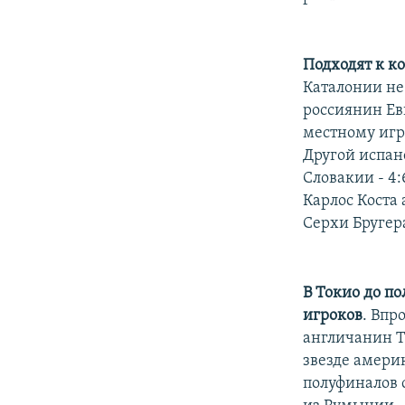
Подходят к к
Каталонии не
россиянин Ев
местному игро
Другой испан
Словакии - 4:
Карлос Коста 
Серхи Бругера
В Токио до п
игроков
. Впр
англичанин Ти
звезде амери
полуфиналов 