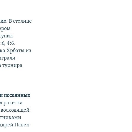
кио
. В столице
ером
тупил
6, 4:6.
ка Хрбаты из
играли -
а турнира
ми посеянных
ья ракетка
6 восходящей
стниками
Андрей Павел