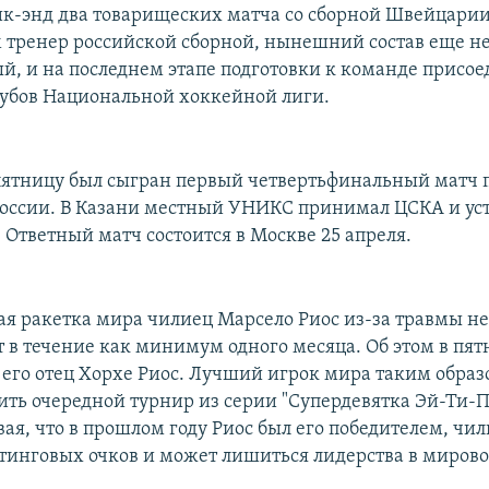
-энд два товарищеских матча со сборной Швейцарии.
м тренер российской сборной, нынешний состав еще н
й, и на последнем этапе подготовки к команде присое
лубов Национальной хоккейной лиги.
пятницу был сыгран первый четвертьфинальный матч 
оссии. В Казани местный УНИКС принимал ЦСКА и уст
. Ответный матч состоится в Москве 25 апреля.
я ракетка мира чилиец Марсело Риос из-за травмы н
т в течение как минимум одного месяца. Об этом в пя
его отец Хорхе Риос. Лучший игрок мира таким обра
тить очередной турнир из серии "Супердевятка Эй-Ти-П
ая, что в прошлом году Риос был его победителем, чил
йтинговых очков и может лишиться лидерства в мирово