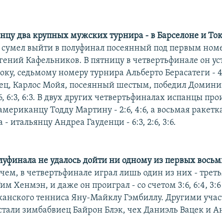
онцу два крупных мужских турнира - в Барселоне и То
 сумел выйти в полуфинал посеянный под первым ном
гений Кафельников. В пятницу в четвертьфинале он ус
ку, седьмому номеру турнира Альберто Берасатеги - 4:
ец, Карлос Мойя, посеянный шестым, победил Домини
6, 6:3, 6:3. В двух других четвертьфиналах испанцы про
американцу Тодду Мартину - 2:6, 4:6, а восьмая ракетк
 - итальянцу Андреа Гауденци - 6:3, 2:6, 3:6.
олуфинала не удалось дойти ни одному из первых вось
очем, в четвертьфинале играл лишь один из них - трет
м Хенмэн, и даже он проиграл - со счетом 3:6, 6:4, 3:
канского тенниса Яну-Майклу Гэмбиллу. Другими уча
стали зимбабвиец Байрон Блэк, чех Даниэль Вацек и 