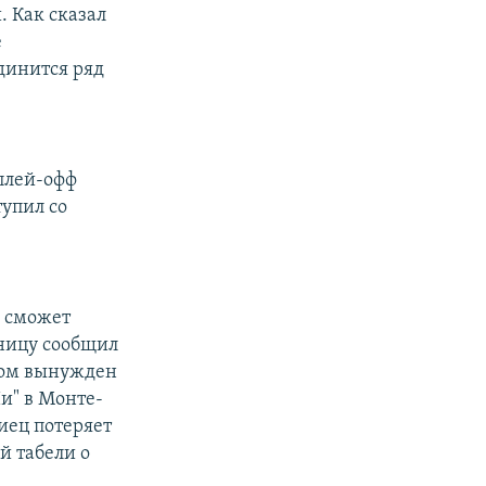
 Как сказал
е
динится ряд
плей-офф
упил со
е сможет
тницу сообщил
зом вынужден
и" в Монте-
иец потеряет
й табели о