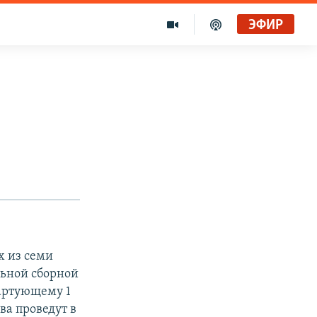
ЭФИР
х из семи
льной сборной
тартующему 1
а проведут в