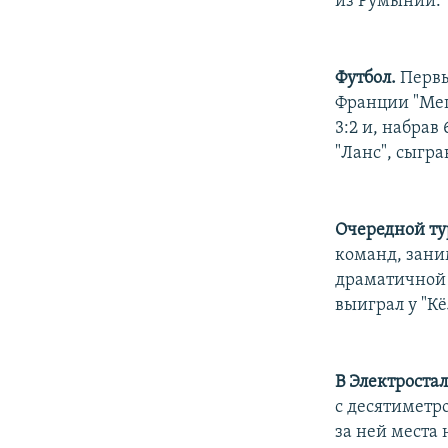
из Румынии.
Футбол.
Первы
Франции "Мец
3:2 и, набрав
"Ланс", сыгр
Очередной ту
команд, зани
драматичной б
выиграл у "Кёл
В Электроста
с десятиметр
за ней места 