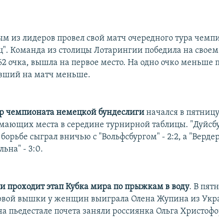
м из лидеров провел свой матч очередного тура чемп
". Команда из столицы Лотарингии победила на своем 
 62 очка, вышла на первое место. На одно очко меньше 
авший на матч меньше.
р чемпионата немецкой бундеслиги
начался в пятниц
мающих места в середине турнирной таблицы. "Дуйсбу
орьбе сыграл вничью с "Вольфсбургом" - 2:2, а "Верде
ьна" - 3:0.
ли проходит этап Кубка мира по прыжкам в воду
. В пя
овой вышки у женщин выиграла Олена Жупина из Укр
на пьедестале почета заняли россиянка Ольга Христоф