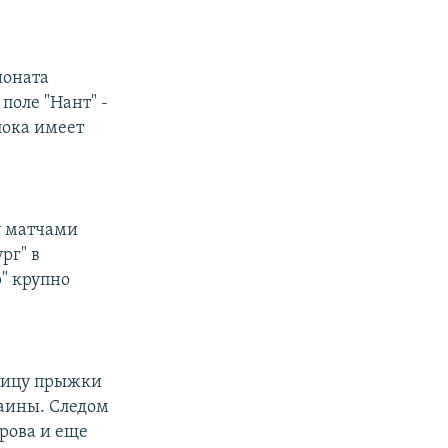
ионата
поле "Нант" -
пока имеет
у матчами
рг" в
р" крупно
тницу прыжки
аины. Следом
орова и еще