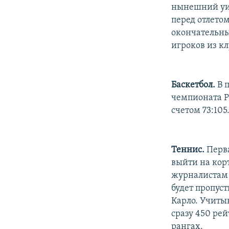
РАСПИСАНИЕ ВЕЩАНИЯ
нынешний уик
ПОДПИШИТЕСЬ НА РАССЫЛКУ
перед отлето
окончательны
игроков из к
Баскетбол.
В 
чемпионата Р
счетом 73:105
Теннис.
Перва
выйти на кор
журналистам 
будет пропус
Карло. Учитыв
сразу 450 ре
рангах.