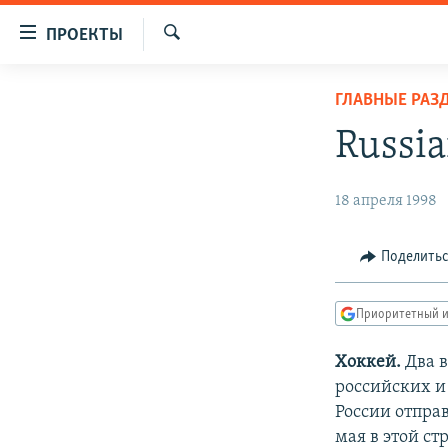
Ссылки
ПРОЕКТЫ
для
Искать
упрощенного
ПРОГРАММЫ
ГЛАВНЫЕ РАЗ
доступа
ПОДКАСТЫ
Russia
Вернуться
АВТОРСКИЕ ПРОЕКТЫ
к
основному
ЦИТАТЫ СВОБОДЫ
18 апреля 1998
содержанию
МНЕНИЯ
Вернутся
Поделить
КУЛЬТУРА
к
главной
IDEL.РЕАЛИИ
Приоритетный и
навигации
КАВКАЗ.РЕАЛИИ
Вернутся
Хоккей.
Два в
к
СЕВЕР.РЕАЛИИ
российских и
поиску
России отпра
СИБИРЬ.РЕАЛИИ
мая в этой с