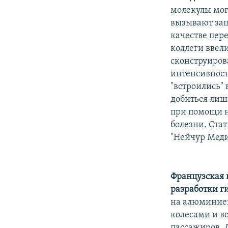
молекулы мог
вызывают защ
качестве пер
коллеги ввел
сконструиров
интенсивност
"встроились" 
добиться лиш
при помощи н
болезни. Ста
"Нейчур Меди
Французская 
разработки г
на алюминиев
колесами и 
пассажиров. 