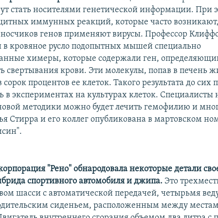
ут стать носителями генетической информации. При э
итных иммунных реакций, которые часто возникают,
еносчиков генов применяют вирусы. Профессор Клиффо
и в кровяное русло подопытных мышей специально
анные химеры, которые содержали ген, определяющи
ь свертывания крови. Эти молекулы, попав в печень 
в сорок процентов ее клеток. Такого результата до сих 
ь в экспериментах на культурах клеток. Специалисты 
овой методики можно будет лечить гемофилию и мно
тья Стирра и его коллег опубликована в мартовском н
син".
корпорация "Рено" обнародовала некоторые детали сво
ибрида спортивного автомобиля и джипа.
Это трехмес
ом шасси с автоматической передачей, четырьмя ве
водительским сиденьем, расположенным между места
Двигатель внутреннего сгорания объемом два литра с