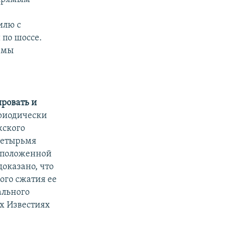
.
илю с
 по шоссе.
рмы
ировать и
ериодически
жского
четырьмя
сположенной
доказано, что
ого сжатия ее
ального
х Известиях