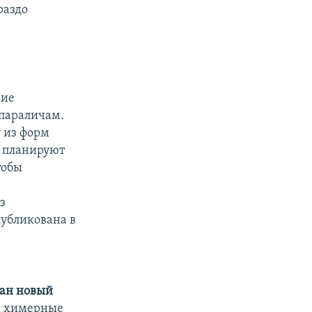
раздо
ние
 параличам.
 из форм
и планируют
тобы
в
з
публикована в
тан новый
м химерные