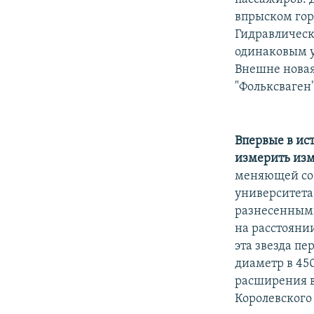
впрыском гор
Гидравлическ
одинаковым у
Внешне новая
"Фольксваген"
Впервые в ис
измерить из
меняющей соб
университета
разнесенными
на расстоянии
эта звезда пе
диаметр в 45
расширения в
Королевского