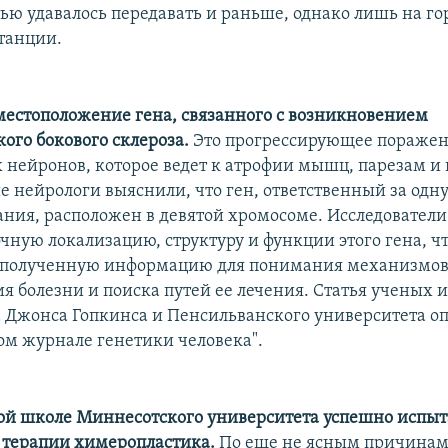
тью удавалось передавать и раньше, однако лишь на го
танции.
местоположение гена, связанного с возникновением
ого бокового склероза.
Это прогрессирующее пораже
 нейронов, которое ведет к атрофии мышц, парезам и
 нейрологи выяснили, что ген, ответственный за одну
вания, расположен в девятой хромосоме. Исследовател
очную локализацию, структуру и функции этого гена, ч
ь полученную информацию для понимания механизмо
я болезни и поиска путей ее лечения. Статья ученых и
 Джонса Гопкинса и Пенсильванского университета о
м журнале генетики человека".
й школе Миннесотского университета успешно испы
 терапии химеропластика.
По еще не ясным причина