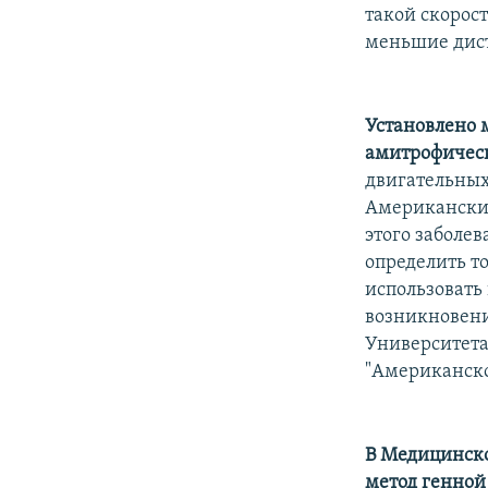
РАСПИСАНИЕ ВЕЩАНИЯ
такой скорос
ПОДПИШИТЕСЬ НА РАССЫЛКУ
меньшие дис
Установлено 
амитрофическ
двигательных
Американские
этого заболе
определить т
использоват
возникновени
Университета
"Американско
В Медицинско
метод генной