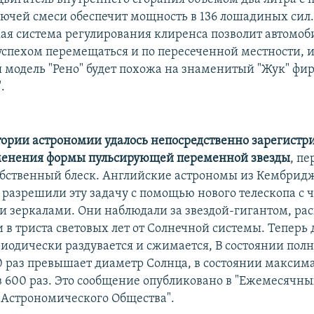
ючей смеси обеспечит мощность в 136 лошадиных сил
ая система регулирования клиренса позволит автомоб
спехом перемещаться и по пересеченной местности, и
 модель "Рено" будет похожа на знаменитый "Жук" фи
.
тории астрономии удалось непосредственно зарегистр
менения формы пульсирующей переменной звезды
, п
ственный блеск. Английские астрономы из Кембрид
 разрешили эту задачу с помощью нового телескопа с 
 зеркалами. Они наблюдали за звездой-гигантом, ра
 в триста световых лет от Солнечной системы. Теперь 
риодически раздувается и сжимается, В состоянии полн
0 раз превышает диаметр Солнца, в состоянии максим
 600 раз. Это сообщение опубликовано в "Ежемесячны
 Астрономического Общества".