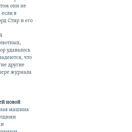
том они не
 если в
рд Стир и его
й
животных,
пор удавалось
надеются, что
гие другие
омере журнала
ей новой
тная машина
дущими
ми
 прямым