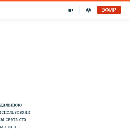
ЭФИР
и дальнюю
спользовали
ы света ста
рмацию с