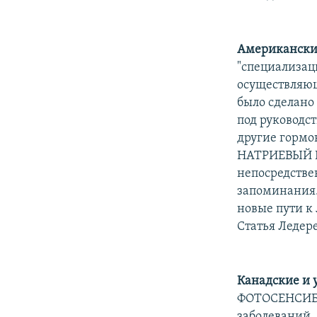
Американски
"специализа
осуществляющ
было сделано
под руководс
другие гормо
НАТРИЕВЫЙ К
непосредстве
запоминания.
новые пути к
Статья Ледере
Канадские и 
ФОТОСЕНСИБИ
заболеваний.