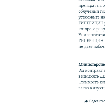
препарат на о
облучении го
установить н
ГИПЕРИЦИН ра
которого раз
Университета
ГИПЕРИЦИН вы
не дает побоч
Министерств
Эм контракт 
выполнять Д
Стоимость ко
заказ в двухт
Поделить