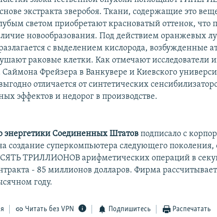
снове экстракта зверобоя. Ткани, содержащие это веще
лубым светом приобретают красноватый оттенок, что п
аличие новообразования. Под действием оранжевых л
злагается с выделением кислорода, возбужденные а
рушают раковые клетки. Как отмечают исследователи и
 Саймона Фрейзера в Ванкувере и Киевского универси
годно отличается от синтетических сенсибилизаторо
ных эффектов и недорог в производстве.
о энергетики Соединенных Штатов
подписало с корпо
на создание суперкомпьютера следующего поколения, 
ЕСЯТЬ ТРИЛЛИОНОВ арифметических операций в секу
нтракта - 85 миллионов долларов. Фирма рассчитывае
ысячном году.
ся
Читать без VPN
Подпишитесь
Распечатать