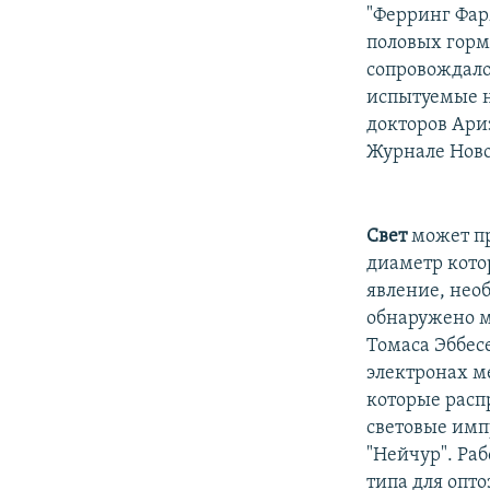
РАСПИСАНИЕ ВЕЩАНИЯ
"Ферринг Фар
ПОДПИШИТЕСЬ НА РАССЫЛКУ
половых горм
сопровождало
испытуемые н
докторов Ари
Журнале Ново
Свет
может пр
диаметр кото
явление, нео
обнаружено м
Томаса Эббесе
электронах 
которые расп
световые имп
"Нейчур". Ра
типа для опт