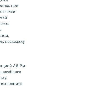
ство, при
озволяет
учей
томы
з
тета,
в, поскольку
рацией Ай-Би-
способного
нду.
т выполнить