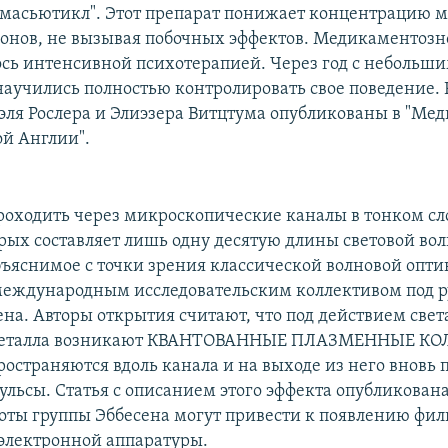
масьютикл". Этот препарат понижает концентрацию 
онов, не вызывая побочных эффектов. Медикаментозн
сь интенсивной психотерапией. Через год с небольши
аучились полностью контролировать свое поведение. 
эля Рослера и Элиэзера Витцтума опубликованы в "Ме
й Англии".
оходить через микроскопические каналы в тонком сло
рых составляет лишь одну десятую длины световой вол
бъяснимое с точки зрения классической волновой опти
еждународным исследовательским коллективом под р
на. Авторы открытия считают, что под действием свет
металла возникают КВАНТОВАННЫЕ ПЛАЗМЕННЫЕ КО
ространяются вдоль канала и на выходе из него вновь
ульсы. Статья с описанием этого эффекта опубликован
боты группы Эббесена могут привести к появлению фил
оэлектронной аппаратуры.