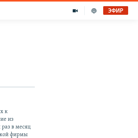
ЭФИР
х к
ие из
 раз в месяц
ской фирмы