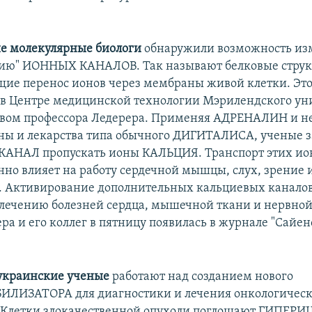
е молекулярные биологи
обнаружили возможность из
цию" ИОННЫХ КАНАЛОВ. Так называют белковые струк
ие перенос ионов через мембраны живой клетки. Эт
 в Центре медицинской технологии Мэрилендского ун
твом профессора Ледерера. Применяя АДРЕНАЛИН и н
ны и лекарства типа обычного ДИГИТАЛИСА, ученые з
АНАЛ пропускать ионы КАЛЬЦИЯ. Транспорт этих ио
нно влияет на работу сердечной мышцы, слух, зрение 
 Активирование дополнительных кальциевых каналов
 лечению болезней сердца, мышечной ткани и нервной
ра и его коллег в пятницу появилась в журнале "Сайен
украинские ученые
работают над созданием нового
ЛИЗАТОРА для диагностики и лечения онкологичес
 Клетки злокачественной опухоли поглощают ГИПЕРИ