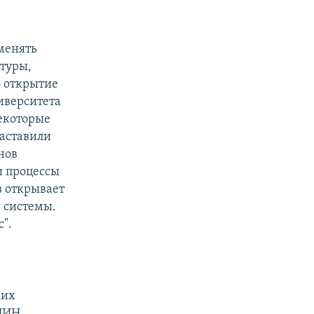
менять
туры,
о открытие
иверситета
екоторые
аставили
нов
и процессы
 открывает
 системы.
с".
ких
ЦИН,