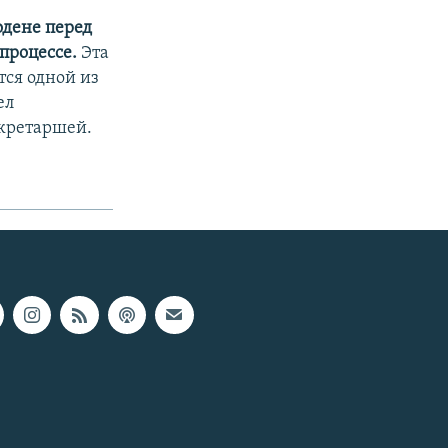
одене перед
процессе.
Эта
тся одной из
ел
екретаршей.