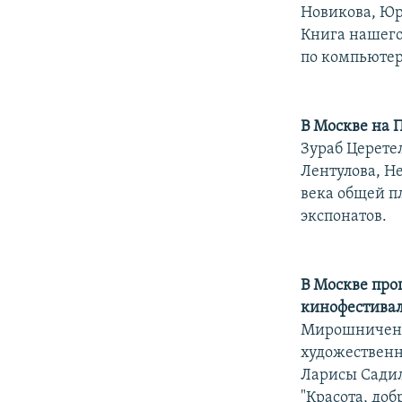
РАСПИСАНИЕ ВЕЩАНИЯ
Новикова, Юр
ПОДПИШИТЕСЬ НА РАССЫЛКУ
Книга нашего
по компьютер
В Москве на 
Зураб Церете
Лентулова, Н
века общей п
экспонатов.
В Москве про
кинофестивал
Мирошниченко
художественн
Ларисы Садил
"Красота, доб