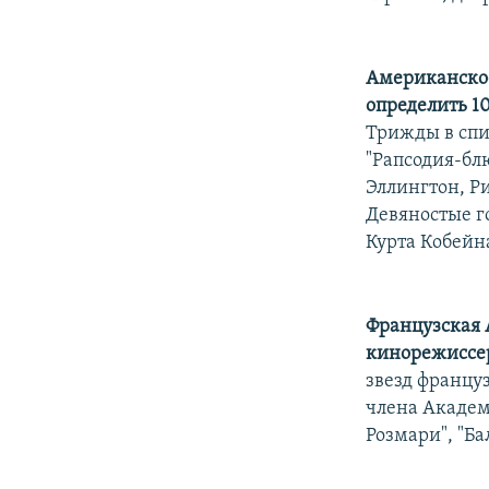
Американское
определить 1
Трижды в спис
"Рапсодия-бл
Эллингтон, Р
Девяностые го
Курта Кобейн
Французская 
кинорежиссер
звезд францу
члена Академ
Розмари", "Ба