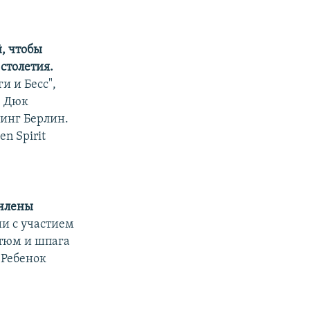
, чтобы
столетия.
и и Бесс",
, Дюк
винг Берлин.
n Spirit
 члены
и с участием
стюм и шпага
"Ребенок