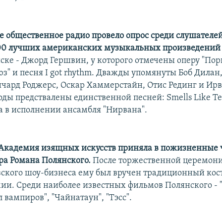
 общественное радио провело опрос среди слушателей
00 лучших американских музыкальных произведений 
ке - Джорд Гершвин, у которого отмечены оперу "Порг
юз" и песня I got rhythm. Дважды упомянуты Боб Дилан
ичард Роджерс, Оскар Хаммерстайн, Отис Рединг и Ир
ды предствалены единственной песней: Smells Like Tee
а в исполнении ансамбля "Нирвана".
Академия изящных искусств приняла в пожизненные
а Романа Полянского.
После торжественной церемони
зского шоу-бизнеса ему был вручен традиционный ко
ии. Среди наиболее известных фильмов Полянского - 
л вампиров", "Чайнатаун", "Тэсс".