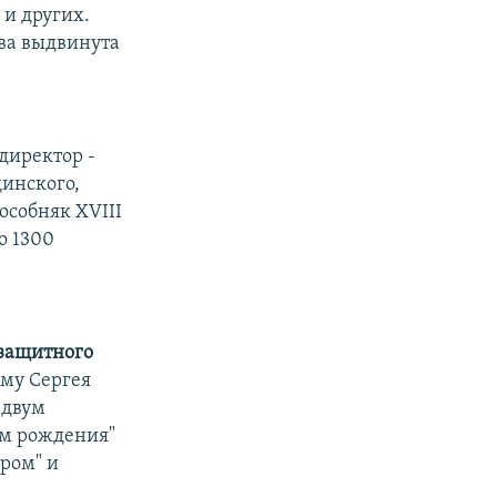
 и других.
ва выдвинута
директор -
динского,
особняк XVIII
о 1300
озащитного
му Сергея
 двум
ем рождения"
ром" и