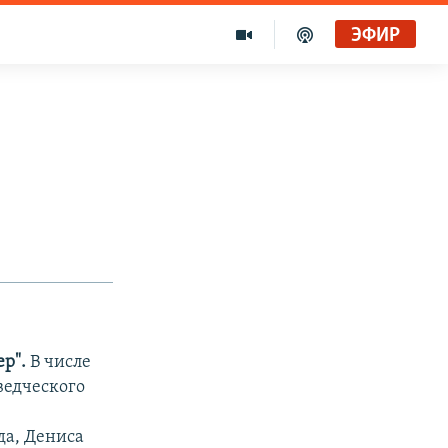
ЭФИР
р".
В числе
ведческого
да, Дениса