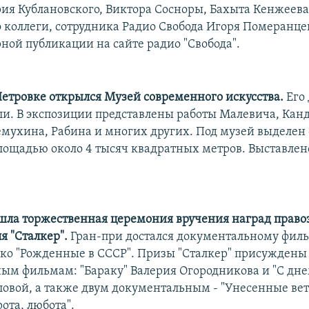
ия Кублановского, Виктора Сосноры, Бахыта Кенжеева
 коллеги, сотрудника Радио Свобода Игоря Померанце
ной публикации на сайте радио "Свобода".
Петровке открылся Музей современного искусства.
Его 
ли. В экспозиции представлены работы Малевича, Кан
емухина, Рабина и многих других. Под музей выделен 
лощадью около 4 тысяч квадратных метров. Выставлен
шла торжественная церемония вручения наград прав
я "Сталкер".
Гран-при достался документальному филь
 "Рожденные в СССР". Призы "Сталкер" присуждены
ым фильмам: "Бараку" Валерия Огородникова и "С дн
овой, а также двум документальным - "Унесенные вет
рота, любота".