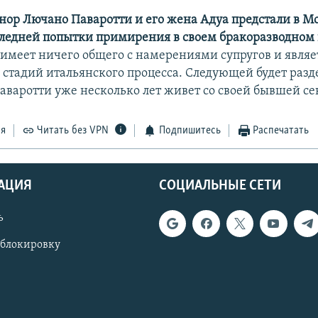
нор Лючано Паваротти и его жена Адуа предстали в М
следней попытки примирения в своем бракоразводном 
 имеет ничего общего с намерениями супругов и являе
 стадий итальянского процесса. Следующей будет разд
аваротти уже несколько лет живет со своей бывшей с
ся
Читать без VPN
Подпишитесь
Распечатать
АЦИЯ
СОЦИАЛЬНЫЕ СЕТИ
ь
 блокировку