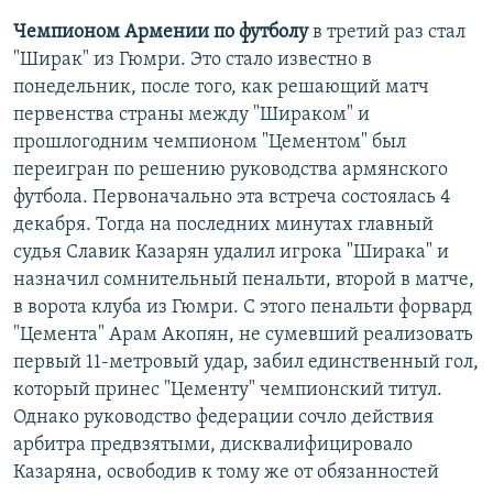
Чемпионом Армении по футболу
в третий раз стал
"Ширак" из Гюмри. Это стало известно в
понедельник, после того, как решающий матч
первенства страны между "Шираком" и
прошлогодним чемпионом "Цементом" был
переигран по решению руководства армянского
футбола. Первоначально эта встреча состоялась 4
декабря. Тогда на последних минутах главный
судья Славик Казарян удалил игрока "Ширака" и
назначил сомнительный пенальти, второй в матче,
в ворота клуба из Гюмри. С этого пенальти форвард
"Цемента" Арам Акопян, не сумевший реализовать
первый 11-метровый удар, забил единственный гол,
который принес "Цементу" чемпионский титул.
Однако руководство федерации сочло действия
арбитра предвзятыми, дисквалифицировало
Казаряна, освободив к тому же от обязанностей