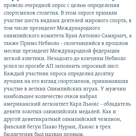
провело очередной опрос с целью определения
спортсменов столетия. В этом опросе приняли
участие шесть видных деятелей мирового спорта, в
том числе президент Международного
олимпийского комитета Хуан Антонио Самаранч, а
также Примо Небиоло - скончавшийся в прошлом
месяце президент Международной федерации
легкой атлетики. Незадолго до кончины Небиоло
успел по просьбе АП заполнить опросный лист.
Каждый участник опроса определил десятку
лучших на его взгляд спортсменов, принимавших
участие в летних Олимпийских играх. У мужчин
наибольшее количество очков набрал
американский легкоатлет Карл Льюис - обладатель
девяти золотых олимпийских медалей. Как и
другой девятикратный олимпийский чемпион,
финский бегун Пааво Нурми, Льюис в трех
бюллетенях был назван первым.