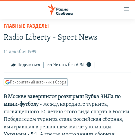
Ссылки
для
упрощенного
ГЛАВНЫЕ РАЗДЕЛЫ
ПРОГРАММЫ
доступа
Radio Liberty - Sport News
ПОДКАСТЫ
Вернуться
к
14 декабря 1999
АВТОРСКИЕ ПРОЕКТЫ
основному
ЦИТАТЫ СВОБОДЫ
Поделиться
Читать без VPN
содержанию
Вернутся
МНЕНИЯ
к
Приоритетный источник в Google
КУЛЬТУРА
главной
В Москве завершился розыгрыш Кубка ЗИЛа по
навигации
IDEL.РЕАЛИИ
мини-футболу
- международного турнира,
Вернутся
КАВКАЗ.РЕАЛИИ
посвященного 10-летию этого вида спорта в России.
к
СЕВЕР.РЕАЛИИ
Победителем турнира стала российская сборная,
поиску
выигравшая в решающем матче у команды
СИБИРЬ.РЕАЛИИ
Украины - 5:1. А третье место заняла сборная