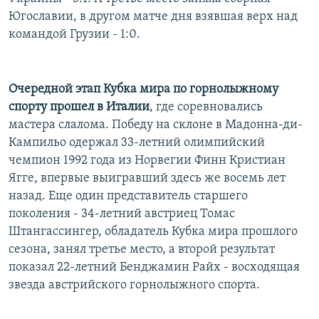
РАСПИСАНИЕ ВЕЩАНИЯ
Югославии, в другом матче дня взявшая верх над
командой Грузии - 1:0.
ПОДПИШИТЕСЬ НА РАССЫЛКУ
СОЦИАЛЬНЫЕ СЕТИ
Очередной этап Кубка мира по горнолыжному
спорту прошел в Италии
, где соревновались
мастера слалома. Победу на склоне в Мадонна-ди-
Кампильо одержал 33-летний олимпийский
чемпион 1992 года из Норвегии Финн Кристиан
Все сайты РСЕ/РС
Ягге, впервые выигравший здесь же восемь лет
назад. Еще один представитель старшего
поколения - 34-летний австриец Томас
Штангассингер, обладатель Кубка мира прошлого
сезона, занял третье место, а второй результат
показал 22-летний Бенджамин Райх - восходящая
звезда австрийского горнолыжного спорта.