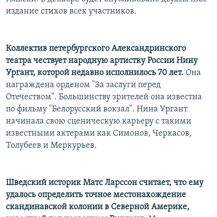
РАСПИСАНИЕ ВЕЩАНИЯ
издание стихов всех участников.
ПОДПИШИТЕСЬ НА РАССЫЛКУ
Коллектив петербургского Александринского
СОЦИАЛЬНЫЕ СЕТИ
театра чествует народную артистку России Нину
Ургант, которой недавно исполнилось 70 лет.
Она
награждена орденом "За заслуги перед
Отечеством". Большинству зрителей она известна
по фильму "Белорусский вокзал". Нина Ургант
Все сайты РСЕ/РС
начинала свою сценическую карьеру с такими
известными актерами как Симонов, Черкасов,
Толубеев и Меркурьев.
Шведский историк Матс Ларссон считает, что ему
удалось определить точное местонахождение
скандинавской колонии в Северной Америке,