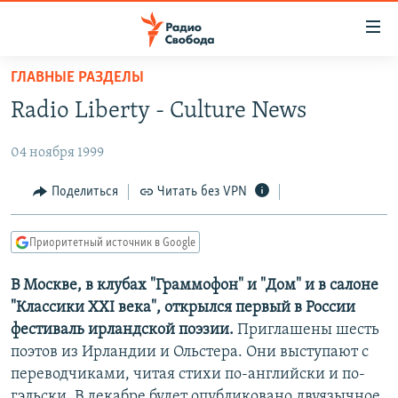
Ссылки
для
упрощенного
ГЛАВНЫЕ РАЗДЕЛЫ
ПРОГРАММЫ
доступа
Radio Liberty - Culture News
ПОДКАСТЫ
Вернуться
к
04 ноября 1999
АВТОРСКИЕ ПРОЕКТЫ
основному
ЦИТАТЫ СВОБОДЫ
Поделиться
Читать без VPN
содержанию
Вернутся
МНЕНИЯ
к
Приоритетный источник в Google
КУЛЬТУРА
главной
В Москве, в клубах "Граммофон" и "Дом" и в салоне
навигации
IDEL.РЕАЛИИ
"Классики XXI века", открылся первый в России
Вернутся
КАВКАЗ.РЕАЛИИ
фестиваль ирландской поэзии.
Приглашены шесть
к
СЕВЕР.РЕАЛИИ
поэтов из Ирландии и Ольстера. Они выступают с
поиску
переводчиками, читая стихи по-английски и по-
СИБИРЬ.РЕАЛИИ
гэльски. В декабре будет опубликовано двуязычное