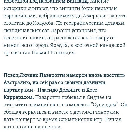
известной под названием Винланд.
Многие
историки считают, что викинги были первыми
европейцами, добравшимися до Америки - за пять
столетий до Колумба. По географическим деталям
скандинавских саг Ларссон установил, что
поселение викингов располагалось к северу от
нынешнего города Ярмута, в восточной канадской
провинции Новая Шотландия.
Певец Лючано Паваротти намерен вновь посетить
Австралию, на сей раз со своими давними
партнерами - Пласидо Доминго и Хосе
Каррерасом.
Паваротти побывал в Сиднее на
открытии олимпийского комплекса "Супердом". Он
обещал вернуться и вместе с другими тенорами
дать концерт во время Олимпийских игр. Точная
дата пока не назначена.