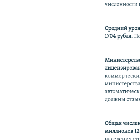
РАСПИСАНИЕ ВЕЩАНИЯ
численности 
ПОДПИШИТЕСЬ НА РАССЫЛКУ
Средний уров
1704 рубля.
По
Министерство
лицензирован
коммерческим
министерства
автоматическ
должны отзыв
Общая числен
миллионов 12
населения ст