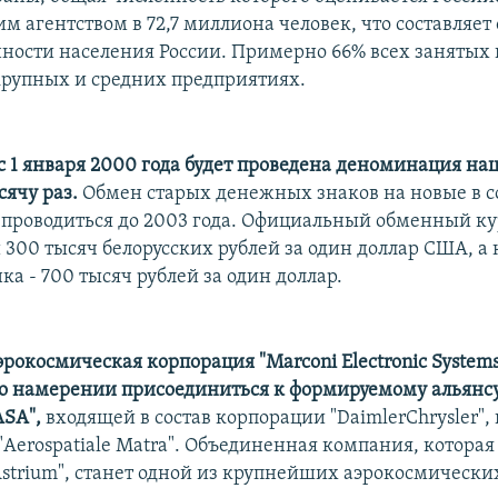
м агентством в 72,7 миллиона человек, что составляет 
ности населения России. Примерно 66% всех занятых 
крупных и средних предприятиях.
 с 1 января 2000 года будет проведена деноминация н
сячу раз.
Обмен старых денежных знаков на новые в 
т проводиться до 2003 года. Официальный обменный ку
 300 тысяч белорусских рублей за один доллар США, а 
ка - 700 тысяч рублей за один доллар.
рокосмическая корпорация "Marconi Electronic Systems
о намерении присоединиться к формируемому альянс
SA",
входящей в состав корпорации "DaimlerChrysler", 
Aerospatiale Matra". Объединенная компания, которая
Astrium", станет одной из крупнейших аэрокосмическ