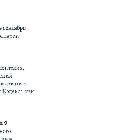
в сентябре
олларов.
иентских,
лений
выдаваться
о Кодекса они
а 9
вного
йским