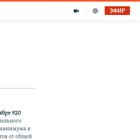
ЭФИР
ябре 920
иального
 минимума в
тов от общей