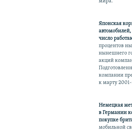
мира.
Японская кор
автомобилей,
число работа
процентов ны
нынешнего го
акций компан
Подготовлен
компании пре
к марту 2001-
Немецкая мет
в Германии к
покупке брит
мобильной свя