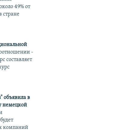
около 49% от
в стране
ациональной
соотношении -
рс составляет
курс
" объявила в
у немецкой
и
 будет
их компаний