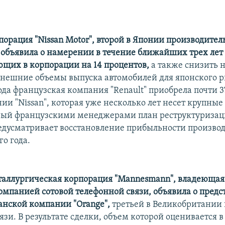
порация "Nissan Motor", второй в Японии производител
 объявила о намерении в течение ближайших трех лет
ющих в корпорации на 14 процентов,
а также снизить н
нешние объемы выпуска автомобилей для японского р
да французская компания "Renault" приобрела почти 3
ии "Nissan", которая уже несколько лет несет крупные
ный французскими менеджерами план реструктуризац
дусматривает восстановление прибыльности производс
го года.
аллургическая корпорация "Mannesmann", владеюща
омпанией сотовой телефонной связи, объявила о пред
анской компании "Orange",
третьей в Великобритании
зи. В результате сделки, объем которой оценивается в