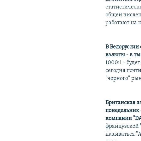
статистически
общей числен
работают на 
В Белоруссии
валюты - в ты
1000:1 - буде
сегодня почти
"черного" рын
Британская аэ
понедельник 
компании "DA
французской "
называться "