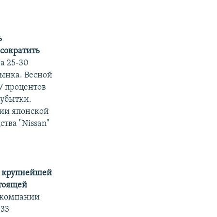
ь
 сократить
а 25-30
ынка. Весной
7 процентов
 убытки.
ии японской
тва "Nissan"
я крупнейшей
стоящей
 компании
 33