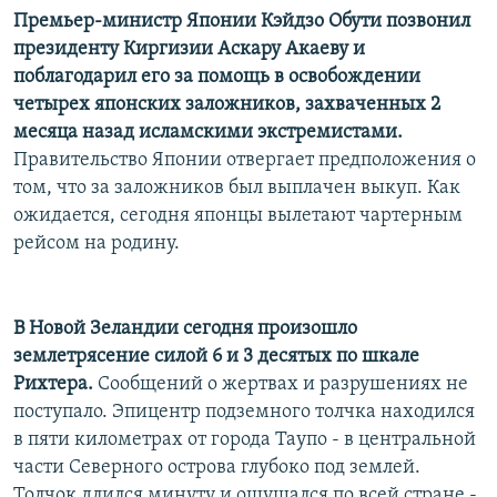
Премьер-министр Японии Кэйдзо Обути позвонил
президенту Киргизии Аскару Акаеву и
поблагодарил его за помощь в освобождении
четырех японских заложников, захваченных 2
месяца назад исламскими экстремистами.
Правительство Японии отвергает предположения о
том, что за заложников был выплачен выкуп. Как
ожидается, сегодня японцы вылетают чартерным
рейсом на родину.
В Новой Зеландии сегодня произошло
землетрясение силой 6 и 3 десятых по шкале
Рихтера.
Сообщений о жертвах и разрушениях не
поступало. Эпицентр подземного толчка находился
в пяти километрах от города Таупо - в центральной
части Северного острова глубоко под землей.
Толчок длился минуту и ощущался по всей стране -