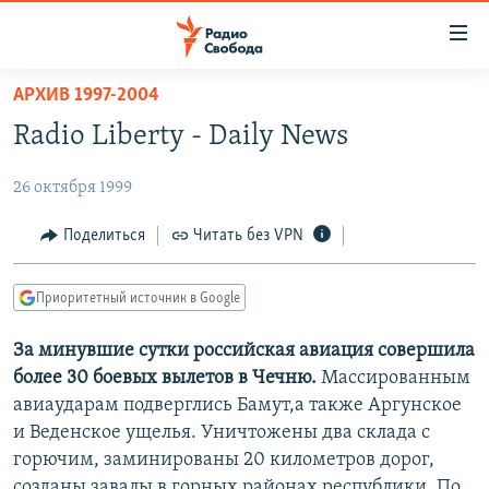
Ссылки
для
упрощенного
АРХИВ 1997-2004
ПРОГРАММЫ
доступа
Radio Liberty - Daily News
ПОДКАСТЫ
Вернуться
к
26 октября 1999
АВТОРСКИЕ ПРОЕКТЫ
основному
ЦИТАТЫ СВОБОДЫ
Поделиться
Читать без VPN
содержанию
Вернутся
МНЕНИЯ
к
Приоритетный источник в Google
КУЛЬТУРА
главной
За минувшие сутки российская авиация совершила
навигации
IDEL.РЕАЛИИ
более 30 боевых вылетов в Чечню.
Массированным
Вернутся
КАВКАЗ.РЕАЛИИ
авиаударам подверглись Бамут,а также Аргунское
к
СЕВЕР.РЕАЛИИ
и Веденское ущелья. Уничтожены два склада с
поиску
горючим, заминированы 20 километров дорог,
СИБИРЬ.РЕАЛИИ
созданы завалы в горных районах республики. По