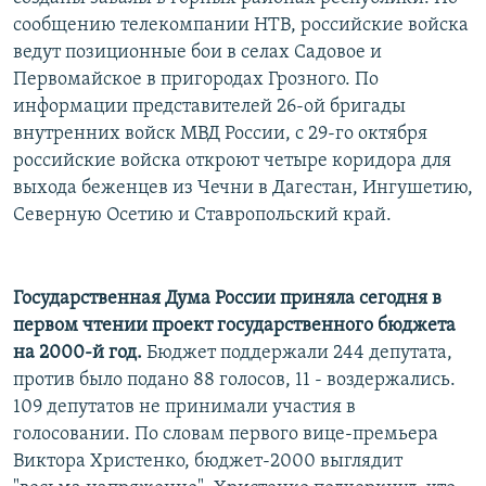
РАСПИСАНИЕ ВЕЩАНИЯ
сообщению телекомпании НТВ, российские войска
ведут позиционные бои в селах Садовое и
ПОДПИШИТЕСЬ НА РАССЫЛКУ
Первомайское в пригородах Грозного. По
информации представителей 26-ой бригады
СОЦИАЛЬНЫЕ СЕТИ
внутренних войск МВД России, с 29-го октября
российские войска откроют четыре коридора для
выхода беженцев из Чечни в Дагестан, Ингушетию,
Северную Осетию и Ставропольский край.
Все сайты РСЕ/РС
Государственная Дума России приняла сегодня в
первом чтении проект государственного бюджета
на 2000-й год.
Бюджет поддержали 244 депутата,
против было подано 88 голосов, 11 - воздержались.
109 депутатов не принимали участия в
голосовании. По словам первого вице-премьера
Виктора Христенко, бюджет-2000 выглядит