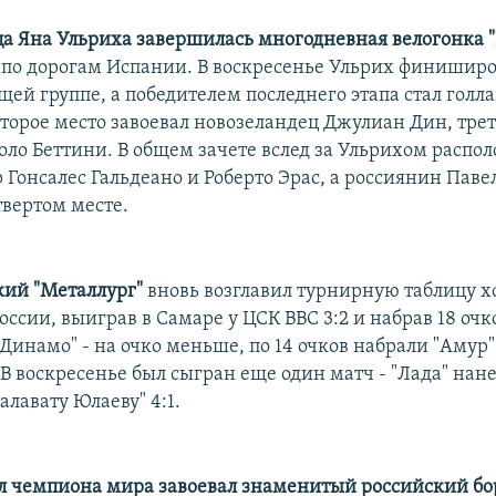
а Яна Ульриха завершилась многодневная велогонка "
по дорогам Испании. В воскресенье Ульрих финиширо
щей группе, а победителем последнего этапа стал голл
Второе место завоевал новозеландец Джулиан Дин, трет
оло Беттини. В общем зачете вслед за Ульрихом распо
 Гонсалес Гальдеано и Роберто Эрас, а россиянин Паве
твертом месте.
ий "Металлург"
вновь возглавил турнирную таблицу 
ссии, выиграв в Самаре у ЦСК ВВС 3:2 и набрав 18 очко
Динамо" - на очко меньше, по 14 очков набрали "Амур"
 В воскресенье был сыгран еще один матч - "Лада" нан
лавату Юлаеву" 4:1.
л чемпиона мира завоевал знаменитый российский бо