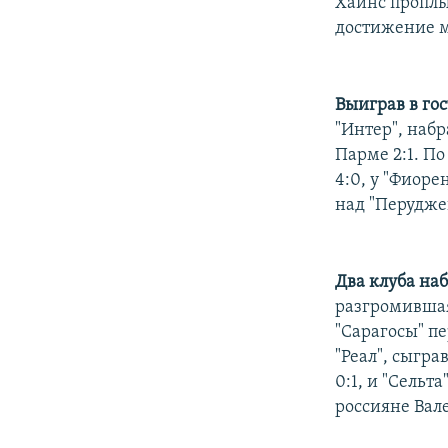
Хайнс проплыл
достижение м
Выиграв в гос
"Интер", набр
Парме 2:1. По
4:0, у "Фиоре
над "Перуджей
Два клуба наб
разгромившая 
"Сарагосы" пе
"Реал", сыгра
0:1, и "Сельт
россияне Вал