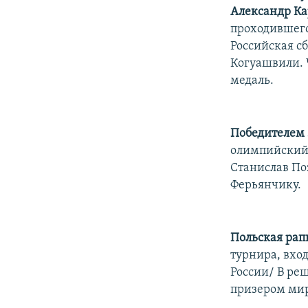
Александр К
проходившего
Российская сб
Когуашвили. 
медаль.
Победителем 
олимпийский 
Станислав По
Ферьянчику.
Польская рап
турнира, вхо
России/ В ре
призером мир