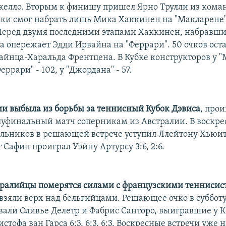
келло. Вторым к финишу пришел Ярно Трулли из коман
чки смог набрать лишь Мика Хаккинен на "Макларене
 Перед двумя последними этапами Хаккинен, набравший
а опережает Эдди Ирвайна на "Феррари". 50 очков оста
айнца-Харальда Френтцена. В Кубке конструкторов у 
Феррари" - 102, у "Джордана" - 57.
ии выбыла из борьбы за теннисный Кубок Дэвиса
, прои
олуфинальный матч соперникам из Австралии. В воскре
ьников в решающей встрече уступил Ллейтону Хьюитту 
 Сафин проиграл Уэйну Артурсу 3:6, 2:6.
тралийцы померятся силами с французскими тенниси
 взяли верх над бельгийцами. Решающее очко в суббот
евали Оливье Делетр и Фабрис Санторо, выигравшие у К
стофа ван Гарса 6:3, 6:3, 6:3. Воскресные встречи уже 