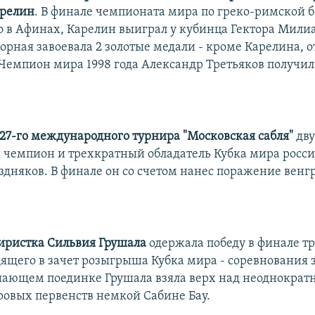
арелин
. В финале чемпионата мира по греко-римской б
 в Афинах, Карелин выиграл у кубинца Гектора Мили
орная завоевала 2 золотые медали - кроме Карелина, о
Чемпион мира 1998 года Александр Третьяков получи
27-го международного турнира "Московская сабля"
дву
чемпион и трехкратный обладатель Кубка мира росс
здняков. В финале он со счетом нанес поражение вен
иристка Сильвия Грушала
одержала победу в финале т
дящего в зачет розыгрыша Кубка мира - соревнования 
шающем поединке Грушала взяла верх над неоднокра
овых первенств немкой Сабине Бау.