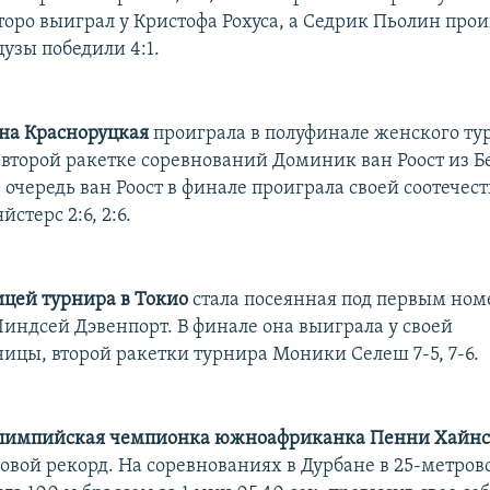
торо выиграл у Кристофа Рохуса, а Седрик Пьолин прои
цузы победили 4:1.
на Красноруцкая
проиграла в полуфинале женского ту
второй ракетке соревнований Доминик ван Роост из Бе
вою очередь ван Роост в финале проиграла своей соотечес
стерс 2:6, 2:6.
цей турнира в Токио
стала посеянная под первым но
индсей Дэвенпорт. В финале она выиграла у своей
ницы, второй ракетки турнира Моники Селеш 7-5, 7-6.
олимпийская чемпионка южноафриканка Пенни Хайн
ровой рекорд. На соревнованиях в Дурбане в 25-метров