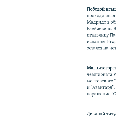
Победой немц
проходившая 
Мадриде в об
Блейлевенс. 
итальянцу Па
испанцы Игор
остался на че
Магнитогорск
чемпионата Ро
московского "
и "Авангард".
поражение "Са
Девятый титу