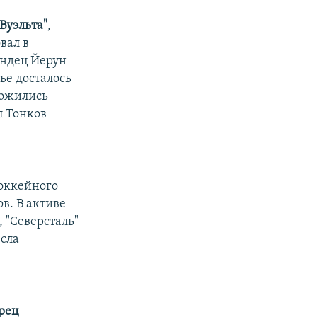
Вуэльта"
,
вал в
андец Йерун
ье досталось
ложились
л Тонков
хоккейного
в. В активе
, "Северсталь"
есла
рец