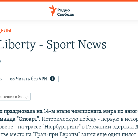
ДЕЛЫ
Liberty - Sport News
9
ся
Читать без VPN
сточник в Google
х праздновала на 14-м этапе чемпионата мира по авто
манда "Стюарт".
Историческую победу - первую в ист
арьере - на трассе "Нюрбургринг" в Германии одержал
етье место на "Гран-при Европы" занял еще один пилот