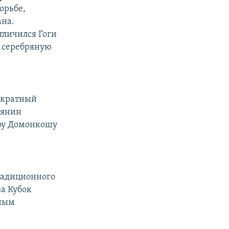
орьбе,
ана.
тличился Гоги
л серебряную
кратный
иянин
гру Домонкошу
радиционного
за Кубок
тным