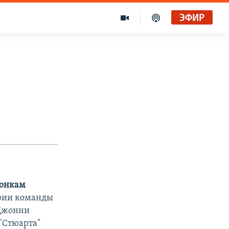
ЭФИР
гонкам
ории команды
 Джонни
 "Стюарта"