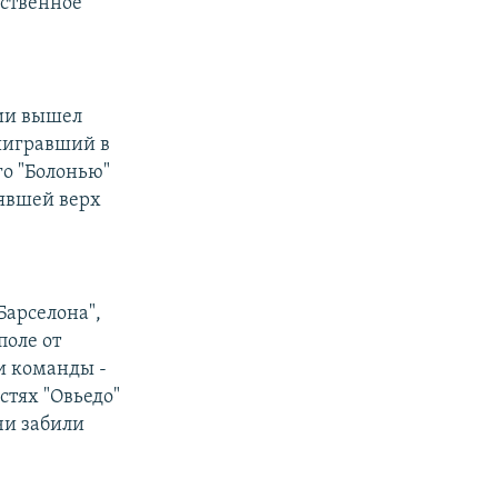
бственное
лии вышел
выигравший в
го "Болонью"
зявшей верх
Барселона",
поле от
ри команды -
стях "Овьедо"
ячи забили