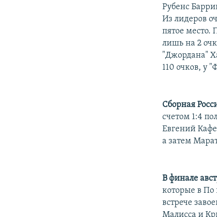
РАСПИСАНИЕ ВЕЩАНИЯ
Рубенс Барри
ПОДПИШИТЕСЬ НА РАССЫЛКУ
Из лидеров о
пятое место.
лишь на 2 очк
"Джордана" Х
110 очков, у "
Сборная Росс
счетом 1:4 п
Евгений Кафел
а затем Марат
В финале авс
которые в По
встрече заво
Малисса и Кри