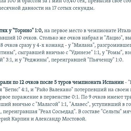
а 100 м брассом за 1 мин 05,40 сек, превысив свое со
есячной давности на 17 сотых секунды.
тях у "Торино" 1:0,
на первое место в чемпионате Ита
авший 10 очков. Столько же очков набрал и "Лацио", 
 8 очков сразу у 4-х команд - у "Милана", разгромивше
нтины", сыгравшей вничью с "Удинезе" 1:1, у "Ромы", в
" 3:1, и у "Реджины", переигравшей "Пьяченцу" 1:0.
рали по 12 очков после 5 туров чемпионата Испании
- "
"Бетис" 4:1, и "Райо Валекано" потерпевший на своем 
рвое поражение в первенстве 0:1. По 9 очков имеют т
вший вничью с "Малагой" 1:1, "Алавес", уступивший в го
а", переигравшая "Реал Сосьедад". В составе "Сельты" м
ерий Карпин и Александр Мостовой.