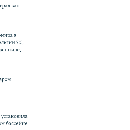
грал ван
рнира в
льгии 7:5,
твеннице,
мером
с
установила
ом бассейне