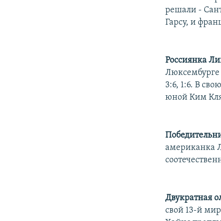
решали - Сан
Гарсу, и фран
Россиянка Ли
Люксембурге 
3:6, 1:6. В с
юной Ким Кляй
Победительни
американка Л
соотечествен
Двукратная 
свой 13-й ми