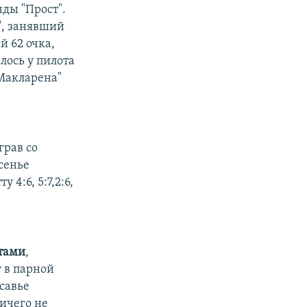
ды "Прост".
", занявший
 62 очка,
лось у пилота
"Макларена"
грав со
сенье
4:6, 5:7,2:6,
стами
,
у в парной
савье
ничего не