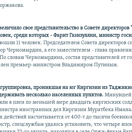
оржакова.
величило свое представительство в Совете директоров 
ловек, среди которых - Фарит Газизуллин, министр гос
 вошли 11 человек. Председателем Совета директоров сн
ор Черномырдин, а его заместителем - глава правлени
 По словам Черномырдина, состав представителей от го
делен премьер-министром Владимиром Путиным.
группировка, проникшая на юг Киргизии из Таджики
держивать несколько населенных пунктов.
Минувшей
яли в плен по меньшей мере двадцать киргизских солд
нистра иностранных дел Киргизии Муратбека Иманал
х действий насчитывается от 400-т до тысячи боевико
стр, спецслужбам удалось установить, что четыре япон
жники 22-го августа, находятся в селе Оджи-Ачкам Ба