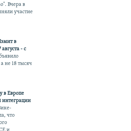
". Вчера в
иняли участие
Измит в
августа - с
бъявило
 а не 18 тысяч
у в Европе
й интеграции
Вике-
а, что
ого
СЕ и