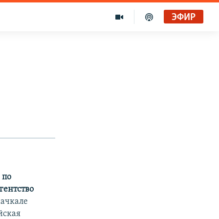
ЭФИР
 по
гентство
хачкале
йская