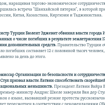
дом, наращивая торгово-экономическое сотрудничество
ршилась встреча "Шанхайской пятерки", в которой пр
оссии, Китая, Казахстана, Киргизии и Таджикистана.
стр Турции Бюлент Эджевит обвинил власти города 
ных о числе погибших в результате землетрясения 17 
ния дополнительных средств.
Правительство Турции о
сло погибших составляет 12 с половиной тысяч человек,
ъявлено за день до этого.
миссар Организации по безопасности и сотрудничеств
 Стул призвал власти Латвии способствовать скорейше
 национальных меньшинств.
Президент Латвии Вайра 
премьер-министр Андрис Шкеле заверили Ван дер Стул
он о языке, вызвавший резкие протесты русскоязычн
удет пересмотрен в соответствии с рекомендациями ОБ