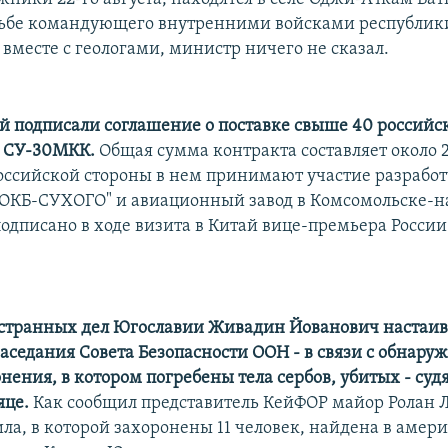
дьбе командующего внутренними войсками республик
вместе с геологами, министр ничего не сказал.
ай подписали соглашение о поставке свыше 40 российс
й СУ-30МКК.
Общая сумма контракта составляет около 
российской стороны в нем принимают участие разрабо
"ОКБ-СУХОГО" и авиационный завод в Комсомольске-н
одписано в ходе визита в Китай вице-премьера Росси
транных дел Югославии Живадин Йованович настаива
заседания Совета Безопасности ООН - в связи с обнару
нения, в котором погребены тела сербов, убитых - судя
яце.
Как сообщил представитель КейФОР майор Ролан Л
ила, в которой захоронены 11 человек, найдена в амер