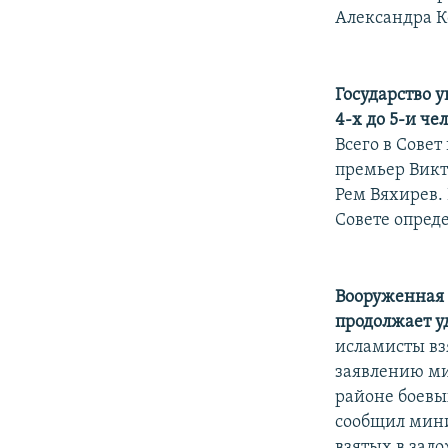
Александра К
Государство у
4-х до 5-и че
Всего в Совет
премьер Викт
Рем Вяхирев.
Совете опре
Вооруженная 
продолжает у
исламисты вз
заявлению ми
районе боевы
сообщил мини
взятых в зало