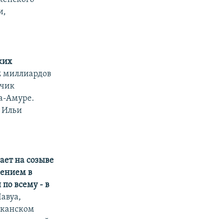
и,
ких
2 миллиардов
тчик
а-Амуре.
и Ильи
ет на созыве
жением в
 по всему - в
авуа,
иканском