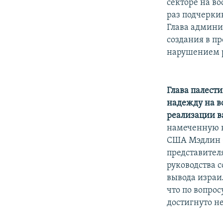
секторе на в
раз подчерки
Глава админи
создания в п
нарушением р
Глава палест
надежду на в
реализации 
намеченную н
США Мэдлин О
представител
руководства 
вывода израил
что по вопро
достигнуто не