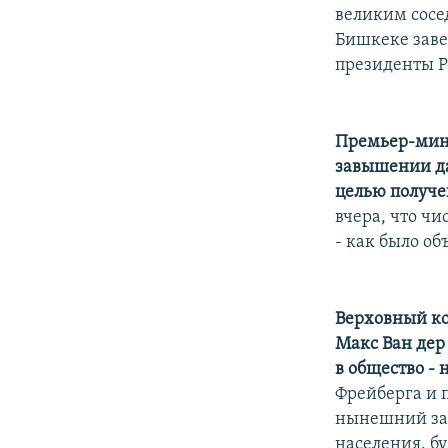
великим сосе
Бишкеке заве
президенты Р
Премьер-мини
завышении дан
целью получе
вчера, что чи
- как было об
Верховный ко
Макс Ван дер
в общество -
Фрейберга и 
нынешний зак
населения, б