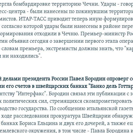
ергла бомбардировке территорию Чечни. Удары - говор
есс-центра - были нанесены по покинувшим территор
мистов. ИТАР-ТАСС приводит теперь иную формулиров
, согласно которой удары были нанесены в районе пер
 формирования отходили в Чечню. Премьер-министр Ро
ин объявил сегодня о завершении первого этапа опер
о словам премьера, экстремисты должны знать, что "ка
и ни находились".
делами президента России Павел Бородин опроверг 
и его счетов в швейцарских банках "Банко дель Готта
нтству "Интерфакс". Бородин связал эти публикации с 
 политических сил, стремящихся скомпрометировать 
оводство государства. По сообщению итальянской газет
 в ходе расследования прокуратура Швейцарии обнаруж
банках Бориса Ельцина и двух его дочерей, а также ещ
емлевского окружения, в том числе - Павла Бородина 