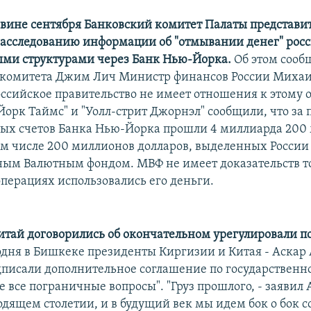
овине сентября Банковский комитет Палаты представ
расследованию информации об "отмывании денег" ро
ми структурами через Банк Нью-Йорка.
Об этом сооб
 комитета Джим Лич Министр финансов России Михаи
российское правительство не имеет отношения к этому
орк Таймс" и "Уолл-стрит Джорнэл" сообщили, что за 
ных счетов Банка Нью-Йорка прошли 4 миллиарда 200
том числе 200 миллионов долларов, выделенных России
м Валютным фондом. МВФ не имеет доказательств тог
перациях использовались его деньги.
итай договорились об окончательном урегулировали 
дня в Бишкеке президенты Киргизии и Китая - Аскар 
дписали дополнительное соглашение по государственн
все пограничные вопросы". "Груз прошлого, - заявил А
одящем столетии, и в будущий век мы идем бок о бок с