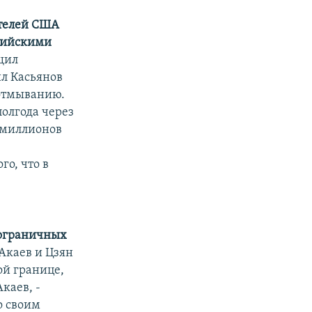
ителей США
ссийскими
щил
л Касьянов
 отмыванию.
полгода через
 миллионов
о, что в
пограничных
Акаев и Цзян
ой границе,
каев, -
о своим