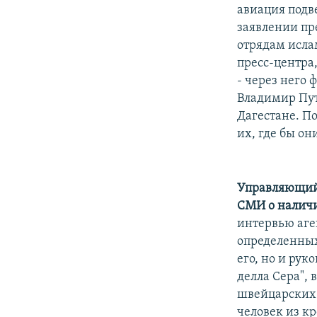
РАСПИСАНИЕ ВЕЩАНИЯ
авиация подв
ПОДПИШИТЕСЬ НА РАССЫЛКУ
заявлении пр
отрядам исла
пресс-центра
- через него
Владимир Пут
Дагестане. П
их, где бы он
Управляющий 
СМИ о наличи
интервью аге
определенных
его, но и рук
делла Сера",
швейцарских 
человек из кр