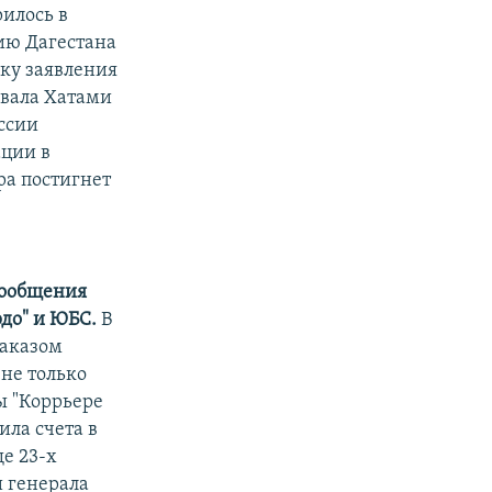
илось в
ию Дагестана
ку заявления
евала Хатами
ссии
ации в
ра постигнет
сообщения
рдо" и ЮБС.
В
заказом
не только
ы "Коррьере
ила счета в
е 23-х
и генерала