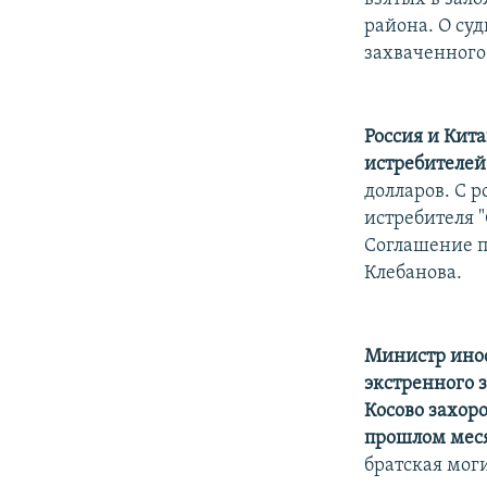
района. О су
захваченного 
Россия и Кит
истребителе
долларов. С 
истребителя 
Соглашение п
Клебанова.
Министр инос
экстренного 
Косово захоро
прошлом мес
братская мог