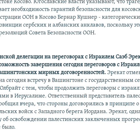
остоке Косово. Югославские власти указывают, что тра
вает необходимость гарантий безопасности для косовс
страции ООН в Косово Бернар Кушнер - категорически
ровинции сербских и албанских анклавов, поскольку эт
езолюций Совета Безопасности ООН.
инской делегации на переговорах с Израилем Саэб Эре
озможность завершения сегодня переговоров с Израил
вашингтонских мирных договоренностей.
Эрекат отме
а сегодня встречу в Вашингтоне с государственным с
лбрайт с тем, чтобы продолжить переговоры с израи
ями в Иерусалиме. Ответственный представитель пале
сообщил вчера, что стороны договорились в принципе о
ьских войск с Западного берега Иордана. Эрекат, одна
су об освобождении палестинских заключенных прогре
 было.