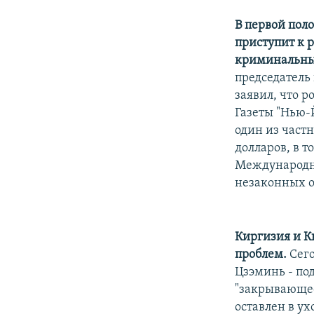
В первой пол
приступит к 
криминальны
председатель
заявил, что 
Газеты "Нью-Й
один из част
долларов, в 
Международны
незаконных о
Киргизия и К
проблем.
Сего
Цзэминь - по
"закрывающее 
оставлен в ух