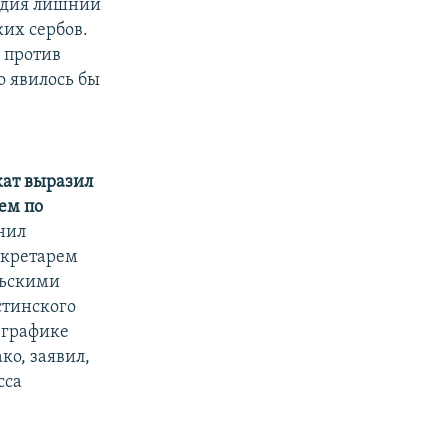
гедия лишний
ких сербов.
 против
о явилось бы
кат выразил
ем по
нил
екретарем
льскими
стинского
 графике
ко, заявил,
сса