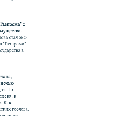
"Газпрома" с
имущества.
ова стал экс-
я "Газпрома"
сударства в
стана,
 ночью
ат. По
иева, в
в. Как
ских геолога,
ткенского