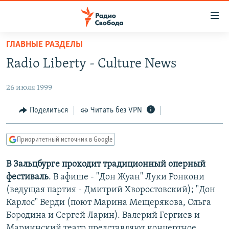
Ссылки
для
упрощенного
ГЛАВНЫЕ РАЗДЕЛЫ
ПРОГРАММЫ
доступа
Radio Liberty - Culture News
ПОДКАСТЫ
Вернуться
к
26 июля 1999
АВТОРСКИЕ ПРОЕКТЫ
основному
ЦИТАТЫ СВОБОДЫ
Поделиться
Читать без VPN
содержанию
Вернутся
МНЕНИЯ
к
Приоритетный источник в Google
КУЛЬТУРА
главной
В Зальцбурге проходит традиционный оперный
навигации
IDEL.РЕАЛИИ
фестиваль
. В афише - "Дон Жуан" Луки Ронкони
Вернутся
КАВКАЗ.РЕАЛИИ
(ведущая партия - Дмитрий Хворостовский); "Дон
к
СЕВЕР.РЕАЛИИ
Карлос" Верди (поют Марина Мещерякова, Ольга
поиску
Бородина и Сергей Ларин). Валерий Гергиев и
СИБИРЬ.РЕАЛИИ
Мариинский театр представляют концертное