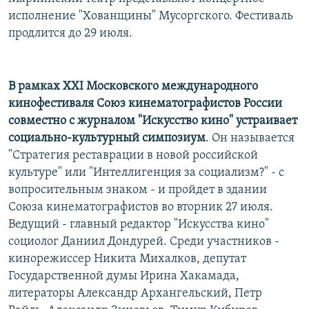
РАСПИСАНИЕ ВЕЩАНИЯ
исполнение "Хованщины" Мусоргского. Фестиваль
продлится до 29 июля.
ПОДПИШИТЕСЬ НА РАССЫЛКУ
СОЦИАЛЬНЫЕ СЕТИ
В рамках ХХI Московского международного
кинофестиваля Союз кинематографистов России
совместно с журналом "Искусство кино" устраивает
социально-культурный симпозиум
. Он называется
"Стратегия реставрации в новой российской
Все сайты РСЕ/РС
культуре" или "Интеллигенция за социализм?" - с
вопросительным знаком - и пройдет в здании
Союза кинематографистов во вторник 27 июля.
Ведущий - главный редактор "Искусства кино"
социолог Даниил Дондурей. Среди участников -
кинорежиссер Никита Михалков, депутат
Государственной думы Ирина Хакамада,
литераторы Александр Архангельский, Петр