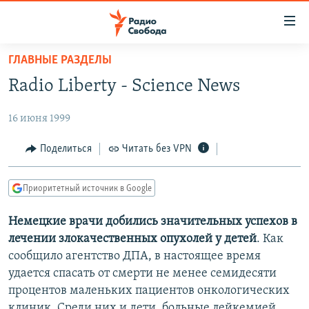
Ссылки
для
упрощенного
ГЛАВНЫЕ РАЗДЕЛЫ
ПРОГРАММЫ
доступа
Radio Liberty - Science News
ПОДКАСТЫ
Вернуться
к
16 июня 1999
АВТОРСКИЕ ПРОЕКТЫ
основному
ЦИТАТЫ СВОБОДЫ
Поделиться
Читать без VPN
содержанию
Вернутся
МНЕНИЯ
к
Приоритетный источник в Google
КУЛЬТУРА
главной
Немецкие врачи добились значительных успехов в
навигации
IDEL.РЕАЛИИ
лечении злокачественных опухолей у детей
. Как
Вернутся
КАВКАЗ.РЕАЛИИ
сообщило агентство ДПА, в настоящее время
к
СЕВЕР.РЕАЛИИ
удается спасать от смерти не менее семидесяти
поиску
процентов маленьких пациентов онкологических
СИБИРЬ.РЕАЛИИ
клиник. Среди них и дети, больные лейкемией,