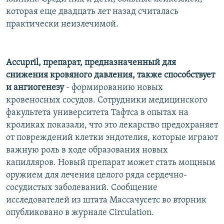
РАСПИСАНИЕ ВЕЩАНИЯ
которая еще двадцать лет назад считалась
практически неизлечимой.
ПОДПИШИТЕСЬ НА РАССЫЛКУ
СОЦИАЛЬНЫЕ СЕТИ
Accupril, препарат, предназначенный для
снижения кровяного давления, также способствует
и ангиогенезу
- формированию новых
кровеносных сосудов. Сотрудники медицинского
факультета университета Тафтса в опытах на
Все сайты РСЕ/РС
кроликах показали, что это лекарство предохраняет
от повреждений клетки эндотелия, которые играют
важную роль в ходе образования новых
капилляров. Новый препарат может стать мощным
оружием для лечения целого ряда сердечно-
сосудистых заболеваний. Сообщение
исследователей из штата Массачусетс во вторник
опубликовано в журнале Circulation.