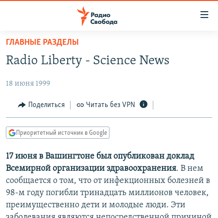
Ссылки
для
упрощенного
ГЛАВНЫЕ РАЗДЕЛЫ
ПРОГРАММЫ
доступа
Radio Liberty - Science News
ПОДКАСТЫ
Вернуться
к
18 июня 1999
АВТОРСКИЕ ПРОЕКТЫ
основному
ЦИТАТЫ СВОБОДЫ
Поделиться
Читать без VPN
содержанию
Вернутся
МНЕНИЯ
к
Приоритетный источник в Google
КУЛЬТУРА
главной
17 июня в Вашингтоне был опубликован доклад
навигации
IDEL.РЕАЛИИ
Всемирной организации здравоохранения
. В нем
Вернутся
КАВКАЗ.РЕАЛИИ
сообщается о том, что от инфекционных болезней в
к
СЕВЕР.РЕАЛИИ
98-м году погибли тринадцать миллионов человек,
поиску
преимущественно дети и молодые люди. Эти
СИБИРЬ.РЕАЛИИ
заболевания являются непосредственной причиной