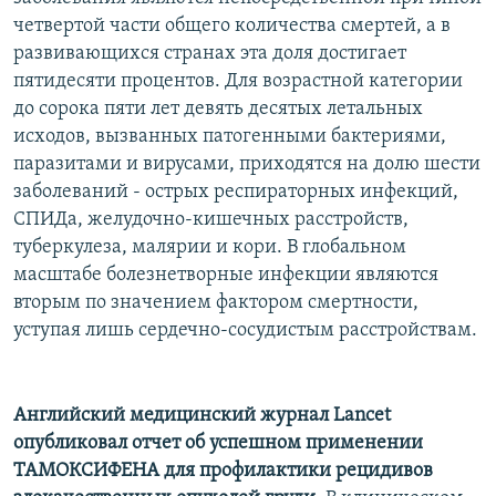
РАСПИСАНИЕ ВЕЩАНИЯ
четвертой части общего количества смертей, а в
развивающихся странах эта доля достигает
ПОДПИШИТЕСЬ НА РАССЫЛКУ
пятидесяти процентов. Для возрастной категории
до сорока пяти лет девять десятых летальных
СОЦИАЛЬНЫЕ СЕТИ
исходов, вызванных патогенными бактериями,
паразитами и вирусами, приходятся на долю шести
заболеваний - острых респираторных инфекций,
СПИДа, желудочно-кишечных расстройств,
туберкулеза, малярии и кори. В глобальном
Все сайты РСЕ/РС
масштабе болезнетворные инфекции являются
вторым по значением фактором смертности,
уступая лишь сердечно-сосудистым расстройствам.
Английский медицинский журнал Lancet
опубликовал отчет об успешном применении
ТАМОКСИФЕНА для профилактики рецидивов