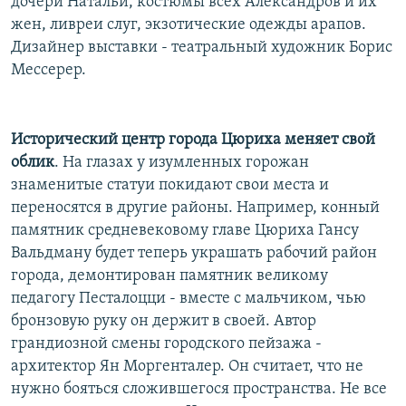
дочери Натальи, костюмы всех Александров и их
жен, ливреи слуг, экзотические одежды арапов.
Дизайнер выставки - театральный художник Борис
Мессерер.
Исторический центр города Цюриха меняет свой
облик
. На глазах у изумленных горожан
знаменитые статуи покидают свои места и
переносятся в другие районы. Например, конный
памятник средневековому главе Цюриха Гансу
Вальдману будет теперь украшать рабочий район
города, демонтирован памятник великому
педагогу Песталоцци - вместе с мальчиком, чью
бронзовую руку он держит в своей. Автор
грандиозной смены городского пейзажа -
архитектор Ян Моргенталер. Он считает, что не
нужно бояться сложившегося пространства. Не все