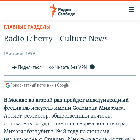
Ссылки
для
упрощенного
ГЛАВНЫЕ РАЗДЕЛЫ
ПРОГРАММЫ
доступа
Radio Liberty - Culture News
ПОДКАСТЫ
Вернуться
к
19 апреля 1999
АВТОРСКИЕ ПРОЕКТЫ
основному
ЦИТАТЫ СВОБОДЫ
Поделиться
Читать без VPN
содержанию
Вернутся
МНЕНИЯ
к
Приоритетный источник в Google
КУЛЬТУРА
главной
В Москве во второй раз пройдет международный
навигации
IDEL.РЕАЛИИ
фестиваль искусств имени Соломона Михоэлса.
Вернутся
КАВКАЗ.РЕАЛИИ
Артист, режиссер, общественный деятель,
к
СЕВЕР.РЕАЛИИ
основатель Государственного еврейского театра,
поиску
Михоэлс был убит в 1948 году по личному
СИБИРЬ.РЕАЛИИ
распоряжению Сталина. Михоэлсовский фестиваль