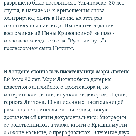
разрешено было поселиться в Ульяновске. 30 лет
спустя, в начале 70-х Кривошеины снова
эмигрируют, опять в Париж, на этот раз
сознательно и навсегда. Нынешнее издание
воспоминаний Нины Кривошеиной вышло в
московском издательстве "Русский путь" с
послесловием сына Никиты.
В Лондоне скончалась писательница Мэри Лютенс
.
Ей было 90 лет. Мэри Лютенс была дочерью
известного английского архитектора и, по
материнской линии, внучкой вицекороля Индии,
герцога Литтона. 13 написанных писательницей
романов не принесли ей той славы, какую
доставили ей книги документальные: биографии
ее родственников, а также книги о Кришнамурти,
о Джоне Раскине, о прерафаэлитах. В течение двух