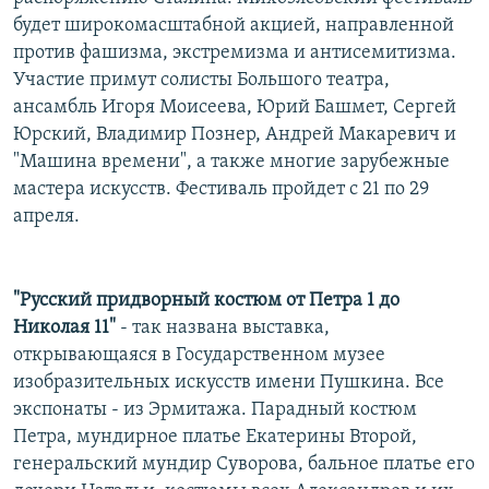
РАСПИСАНИЕ ВЕЩАНИЯ
будет широкомасштабной акцией, направленной
против фашизма, экстремизма и антисемитизма.
ПОДПИШИТЕСЬ НА РАССЫЛКУ
Участие примут солисты Большого театра,
ансамбль Игоря Моисеева, Юрий Башмет, Сергей
СОЦИАЛЬНЫЕ СЕТИ
Юрский, Владимир Познер, Андрей Макаревич и
"Машина времени", а также многие зарубежные
мастера искусств. Фестиваль пройдет с 21 по 29
апреля.
Все сайты РСЕ/РС
"Русский придворный костюм от Петра 1 до
Николая 11"
- так названа выставка,
открывающаяся в Государственном музее
изобразительных искусств имени Пушкина. Все
экспонаты - из Эрмитажа. Парадный костюм
Петра, мундирное платье Екатерины Второй,
генеральский мундир Суворова, бальное платье его