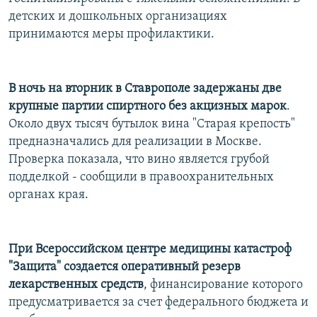
РАСПИСАНИЕ ВЕЩАНИЯ
детских и дошкольных организациях
принимаются меры профилактики.
ПОДПИШИТЕСЬ НА РАССЫЛКУ
СОЦИАЛЬНЫЕ СЕТИ
В ночь на вторник в Ставрополе задержаны две
крупные партии спиртного без акцизных марок
.
Около двух тысяч бутылок вина "Старая крепость"
предназначались для реализации в Москве.
Проверка показала, что вино является грубой
Все сайты РСЕ/РС
подделкой - сообщили в правоохранительных
органах края.
При Всероссийском центре медицины катастроф
"Защита" создается оперативный резерв
лекарственных средств
, финансирование которого
предусматривается за счет федерального бюджета и