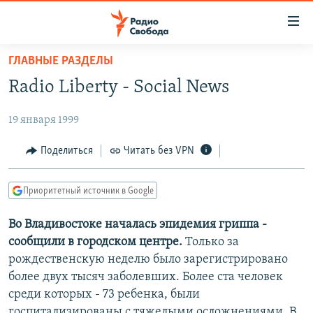
Ссылки
для
упрощенного
ГЛАВНЫЕ РАЗДЕЛЫ
ПРОГРАММЫ
доступа
Radio Liberty - Social News
ПОДКАСТЫ
Вернуться
к
19 января 1999
АВТОРСКИЕ ПРОЕКТЫ
основному
ЦИТАТЫ СВОБОДЫ
Поделиться
Читать без VPN
содержанию
Вернутся
МНЕНИЯ
к
Приоритетный источник в Google
КУЛЬТУРА
главной
Во Владивостоке началась эпидемия гриппа -
навигации
IDEL.РЕАЛИИ
сообщили в городском центре.
Только за
Вернутся
КАВКАЗ.РЕАЛИИ
рождественскую неделю было зарегистрировано
к
СЕВЕР.РЕАЛИИ
более двух тысяч заболевших. Более ста человек
поиску
среди которых - 73 ребенка, были
СИБИРЬ.РЕАЛИИ
госпитализированы с тяжелыми осложнениями. В