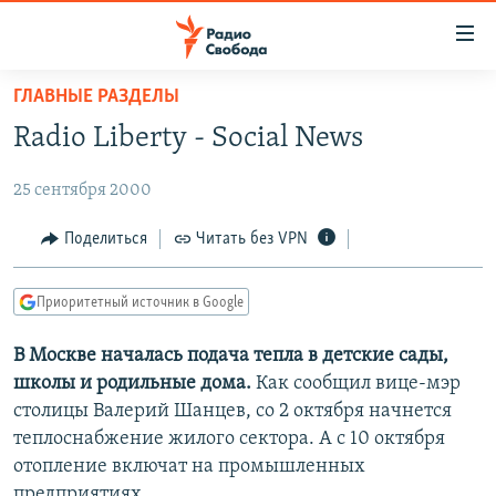
Ссылки
для
упрощенного
ГЛАВНЫЕ РАЗДЕЛЫ
ПРОГРАММЫ
доступа
Radio Liberty - Social News
ПОДКАСТЫ
Вернуться
к
25 сентября 2000
АВТОРСКИЕ ПРОЕКТЫ
основному
ЦИТАТЫ СВОБОДЫ
Поделиться
Читать без VPN
содержанию
Вернутся
МНЕНИЯ
к
Приоритетный источник в Google
КУЛЬТУРА
главной
В Москве началась подача тепла в детские сады,
навигации
IDEL.РЕАЛИИ
школы и родильные дома.
Как сообщил вице-мэр
Вернутся
КАВКАЗ.РЕАЛИИ
столицы Валерий Шанцев, со 2 октября начнется
к
СЕВЕР.РЕАЛИИ
теплоснабжение жилого сектора. А с 10 октября
поиску
отопление включат на промышленных
СИБИРЬ.РЕАЛИИ
предприятиях.