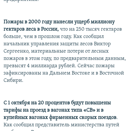
РАСПИСАНИЕ ВЕЩАНИЯ
ПОДПИШИТЕСЬ НА РАССЫЛКУ
Пожары в 2000 году нанесли ущерб миллиону
гектаров леса в России,
что на 250 тысяч гектаров
СОЦИАЛЬНЫЕ СЕТИ
больше, чем в прошлом году. Как сообщил
начальник управления защиты лесов Виктор
Сергеенко, материальные потери от лесных
пожаров в этом году, по предварительным данным,
превысят 4 миллиарда рублей. Сейчас пожары
Все сайты РСЕ/РС
зафиксированы на Дальнем Востоке и в Восточной
Сибири.
С 1 октября на 20 процентов будут повышены
тарифы на проезд в вагонах типа «СВ» и в
купейных вагонах фирменных скорых поездов
.
Как сообщил представитель министерства путей