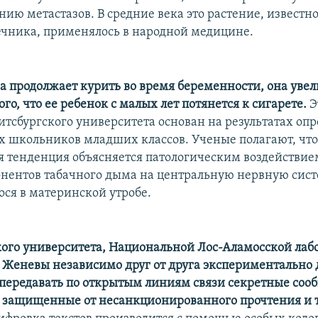
ию метастазов. В средние века это растение, известно
чника, применялось в народной медицине.
 продолжает курить во время беременности, она уве
ого, что ее ребенок с малых лет потянется к сигарете.
Э
итсбургского университета основан на результатах опр
 школьников младших классов. Ученые полагают, чт
 тенденция объясняется патологическим воздействие
нентов табачного дыма на центральную нервную сист
ся в материнской утробе.
ого университета, Национальной Лос-Аламосской лаб
 Женевы независимо друг от друга экспериментально 
передавать по открытым линиям связи секретные соо
 защищенные от несанкционированного прочтения и 