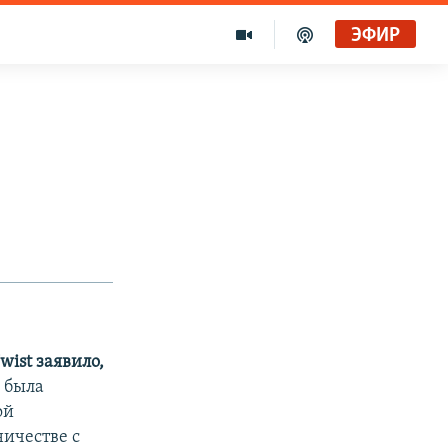
ЭФИР
ist заявило,
 была
ой
ичестве с