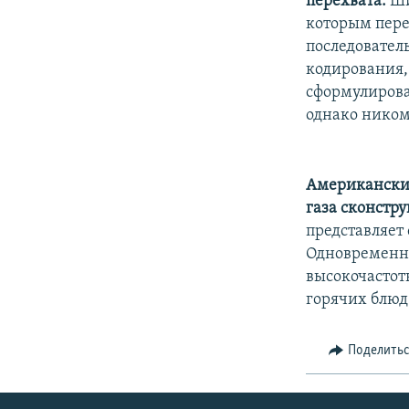
перехвата.
Ши
которым пере
последовател
кодирования,
сформулирова
однако ником
Американские
газа сконстр
представляет
Одновременна
высокочастот
горячих блюд.
Поделить