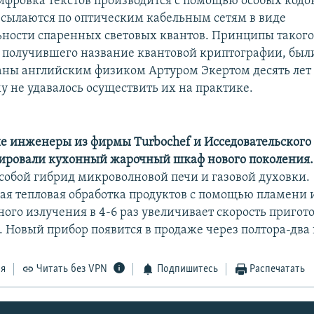
фровка текстов производится с помощью особых кодов
сылаются по оптическим кабельным сетям в виде
ьности спаренных световых квантов. Принципы таког
 получившего название квантовой криптографии, был
ны английским физиком Артуром Экертом десять лет 
у не удавалось осуществить их на практике.
 инженеры из фирмы Turbochef и Исседовательского
уировали кухонный жарочный шкаф нового поколения.
 собой гибрид микроволновой печи и газовой духовки.
я тепловая обработка продуктов с помощью пламени 
ного излучения в 4-6 раз увеличивает скорость пригот
 Новый прибор появится в продаже через полтора-два 
ся
Читать без VPN
Подпишитесь
Распечатать