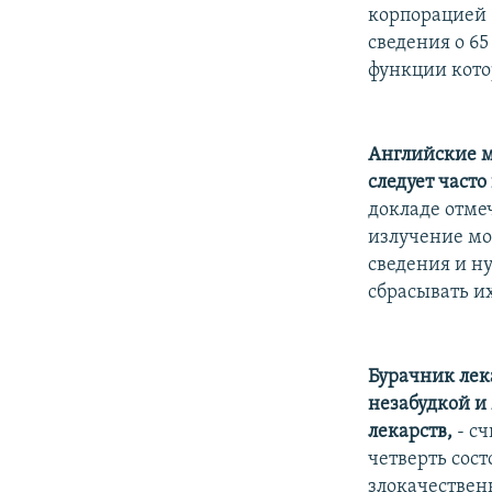
РАСПИСАНИЕ ВЕЩАНИЯ
корпорацией 
ПОДПИШИТЕСЬ НА РАССЫЛКУ
сведения о 6
функции кото
Английские м
следует част
докладе отме
излучение мо
сведения и н
сбрасывать их
Бурачник лек
незабудкой и
лекарств,
- с
четверть сос
злокачествен