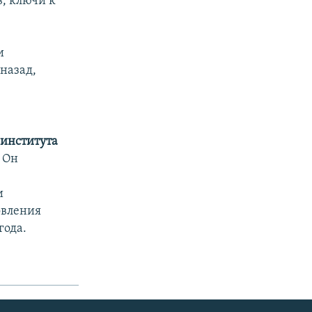
, ключи к
о
и
назад,
 института
Он
и
овления
года.