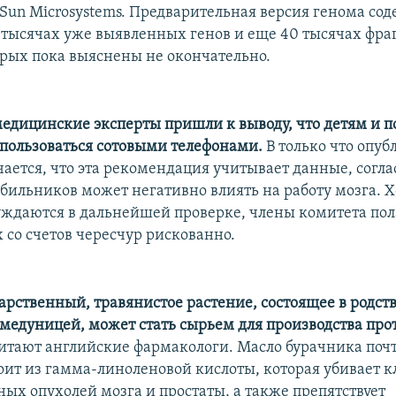
Sun Microsystems. Предварительная версия генома со
5 тысячах уже выявленных генов и еще 40 тысячах фр
рых пока выяснены не окончательно.
едицинские эксперты пришли к выводу, что детям и п
о пользоваться сотовыми телефонами.
В только что опу
чается, что эта рекомендация учитывает данные, согл
бильников может негативно влиять на работу мозга. Х
уждаются в дальнейшей проверке, члены комитета пол
 со счетов чересчур рискованно.
арственный, травянистое растение, состоящее в родств
 медуницей, может стать сырьем для производства пр
читают английские фармакологи. Масло бурачника поч
тоит из гамма-линоленовой кислоты, которая убивает к
ных опухолей мозга и простаты, а также препятствует