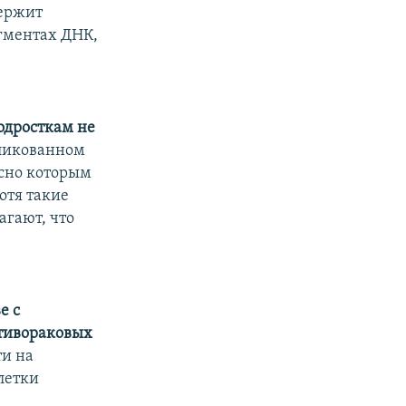
держит
агментах ДНК,
одросткам не
бликованном
асно которым
отя такие
агают, что
е с
отивораковых
ти на
летки