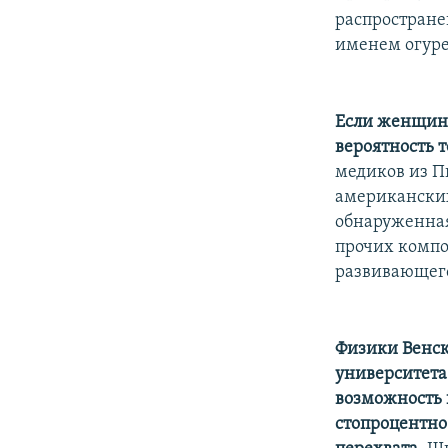
распространен
именем огуре
Если женщина
вероятность т
медиков из П
американских
обнаруженная
прочих компо
развивающего
Физики Венск
университета
возможность 
стопроцентно