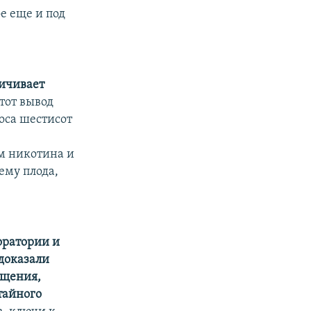
е еще и под
личивает
тот вывод
оса шестисот
о
м никотина и
ему плода,
оратории и
доказали
бщения,
тайного