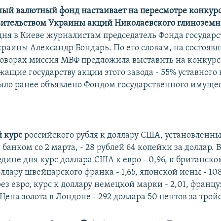
й валютный фонд настаивает на пересмотре конкур
ительством Украины акций Николаевского глиноземно
дня в Киеве журналистам председатель Фонда государ
раины Александр Бондарь. По его словам, на состояв
говорах миссия МВФ предложила выставить на конкур
ащие государству акции этого завода - 55% уставного 
было ранее объявлено Фондом государственного имуще
 курс
российского рубля к доллару США, установленн
анком со 2 марта, - 28 рублей 64 копейки за доллар. 
едине дня курс доллара США к евро - 0,96, к британско
доллару швейцарского франка - 1,65, японской иены - 108
ез евро, курс к доллару немецкой марки - 2,01, францу
. Цена золота в Лондоне - 292 доллара 50 центов за тро