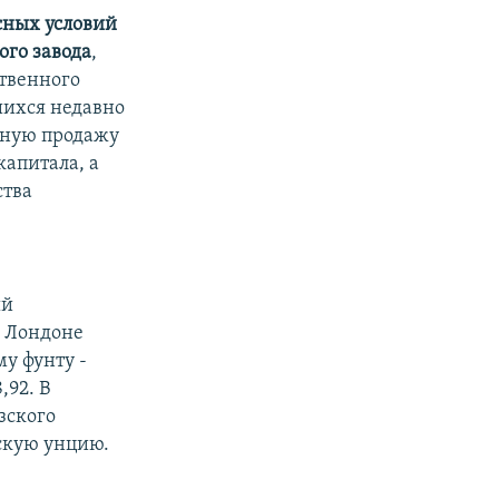
сных условий
го завода
,
ственного
шихся недавно
сную продажу
капитала, а
ства
ый
В Лондоне
му фунту -
,92. В
зского
йскую унцию.