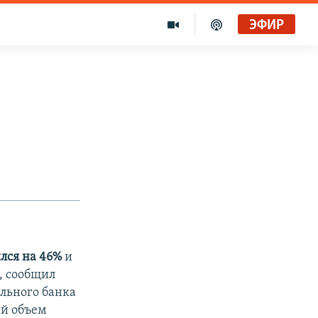
ЭФИР
ился на 46%
и
й, сообщил
ельного банка
ий объем