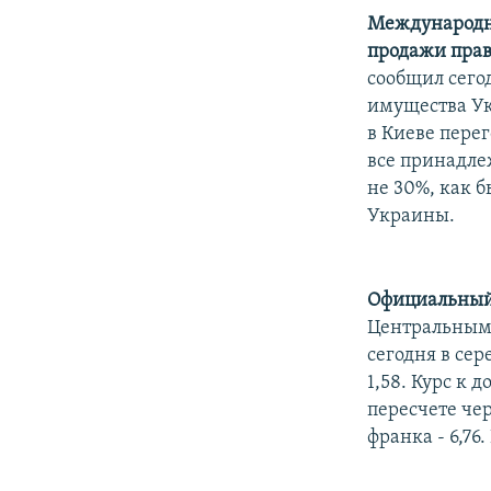
Международны
продажи прав
сообщил сего
имущества Ук
в Киеве пере
все принадлеж
не 30%, как 
Украины.
Официальный
Центральным б
сегодня в сер
1,58. Курс к 
пересчете чер
франка - 6,76