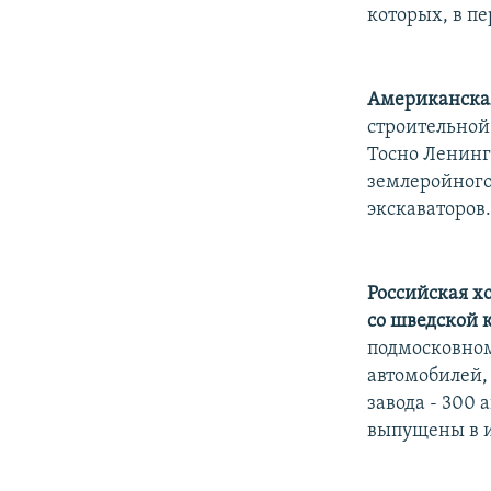
РАСПИСАНИЕ ВЕЩАНИЯ
которых, в пе
ПОДПИШИТЕСЬ НА РАССЫЛКУ
Американская 
строительной 
Тосно Ленинг
землеройного 
экскаваторов
Российская х
со шведской к
подмосковном
автомобилей,
завода - 300 
выпущены в и