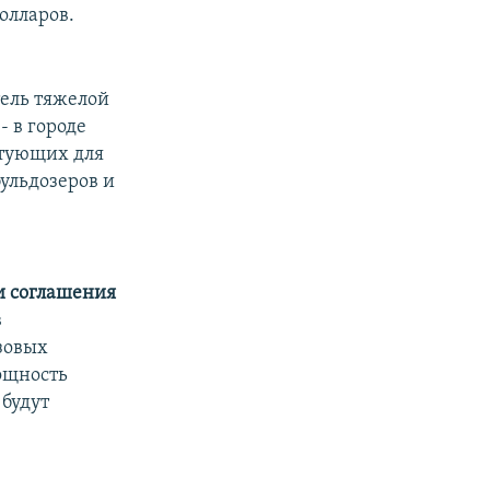
долларов.
ель тяжелой
- в городе
ктующих для
бульдозеров и
и соглашения
в
зовых
ощность
 будут