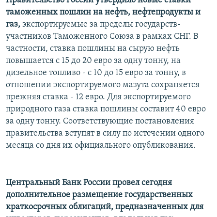
Правительство России утвердило новые ставки
РАСПИСАНИЕ ВЕЩАНИЯ
таможенных пошлин на нефть, нефтепродукты и
газ,
экспортируемые за пределы государств-
ПОДПИШИТЕСЬ НА РАССЫЛКУ
участников Таможенного Союза в рамках СНГ. В
частности, ставка пошлины на сырую нефть
СОЦИАЛЬНЫЕ СЕТИ
повышается с 15 до 20 евро за одну тонну, на
дизельное топливо - с 10 до 15 евро за тонну, в
отношении экспортируемого мазута сохраняется
прежняя ставка - 12 евро. Для экспортируемого
природного газа ставка пошлины составит 40 евро
Все сайты РСЕ/РС
за одну тонну. Соответствующие постановления
правительства вступят в силу по истечении одного
месяца со дня их официального опубликования.
Центральный Банк России провел сегодня
дополнительное размещение государственных
краткосрочных облигаций, предназначенных для