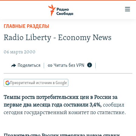
Ссылки
для
упрощенного
ГЛАВНЫЕ РАЗДЕЛЫ
ПРОГРАММЫ
доступа
Radio Liberty - Economy News
ПОДКАСТЫ
Вернуться
к
06 марта 2000
АВТОРСКИЕ ПРОЕКТЫ
основному
ЦИТАТЫ СВОБОДЫ
Поделиться
Читать без VPN
содержанию
Вернутся
МНЕНИЯ
к
Приоритетный источник в Google
КУЛЬТУРА
главной
Темпы роста потребительских цен в России за
навигации
IDEL.РЕАЛИИ
первые два месяца года составили 3,4%,
сообщил
Вернутся
КАВКАЗ.РЕАЛИИ
сегодня государственный комитет по статистике.
к
СЕВЕР.РЕАЛИИ
поиску
СИБИРЬ.РЕАЛИИ