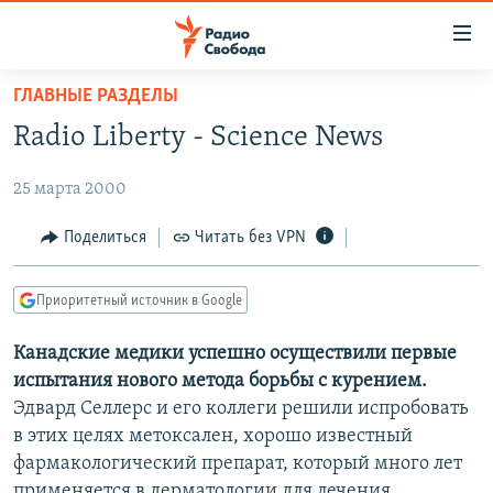
Ссылки
для
упрощенного
ГЛАВНЫЕ РАЗДЕЛЫ
ПРОГРАММЫ
доступа
Radio Liberty - Science News
ПОДКАСТЫ
Вернуться
к
25 марта 2000
АВТОРСКИЕ ПРОЕКТЫ
основному
ЦИТАТЫ СВОБОДЫ
Поделиться
Читать без VPN
содержанию
Вернутся
МНЕНИЯ
к
Приоритетный источник в Google
КУЛЬТУРА
главной
Канадские медики успешно осуществили первые
навигации
IDEL.РЕАЛИИ
испытания нового метода борьбы с курением.
Вернутся
КАВКАЗ.РЕАЛИИ
Эдвард Селлерс и его коллеги решили испробовать
к
СЕВЕР.РЕАЛИИ
в этих целях метоксален, хорошо известный
поиску
фармакологический препарат, который много лет
СИБИРЬ.РЕАЛИИ
применяется в дерматологии для лечения