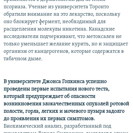
РАСПИСАНИЕ ВЕЩАНИЯ
псориаза. Ученые из университета Торонто
обратили внимание на это лекарство, поскольку
ПОДПИШИТЕСЬ НА РАССЫЛКУ
оно блокирует фермент, необходимый для
расщепления молекулы никотина. Канадские
СОЦИАЛЬНЫЕ СЕТИ
исследователи подчеркивают, что метоксален не
только уменьшает желание курить, но и защищает
организм от канцерогенов, которые содержатся в
табачном дыме.
Все сайты РСЕ/РС
В университете Джонса Гопкинса успешно
проведены первые испытания нового теста,
который предупреждает об опасности
возникновения злокачественных опухолей ротовой
полости, горла, легких и мочевого пузыря задолго
до проявления их первых симптомов.
Биохимический анализ, разработанный под