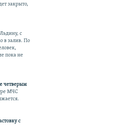
дет закрыто,
Льдину, с
о в залив. По
еловек,
е пока не
ще четверым
тре МЧС
лжается.
астовку с