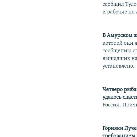
РАСПИСАНИЕ ВЕЩАНИЯ
сообщил Тулее
ПОДПИШИТЕСЬ НА РАССЫЛКУ
и рабочие не
В Амурском з
которой они л
сообщению сп
вышедших на 
установлено.
Четверо рыба
удалось спаст
России. Прич
Горняки Луче
требованием 