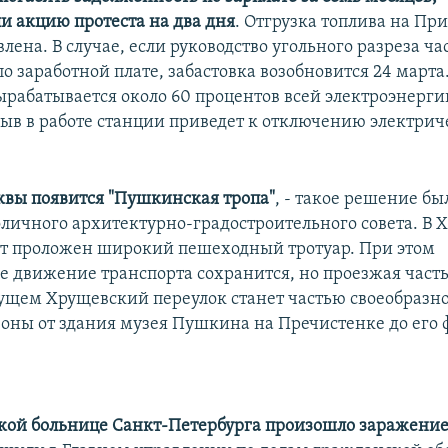
и акцию протеста на два дня
. Отгрузка топлива на П
лена. В случае, если руководство угольного разреза ча
по заработной плате, забастовка возобновится 24 марта.
ырабатывается около 60 процентов всей электроэнерг
в в работе станции приведет к отключению электриче
квы появится "Пушкинская тропа"
, - такое решение бы
оличного архитектурно-градостроительного совета. В
ет проложен широкий пешеходный тротуар. При этом
е движение транспорта сохранится, но проезжая часть
дущем Хрущевский переулок станет частью своеобразн
оны от здания музея Пушкина на Пречистенке до его 
ской больнице Санкт-Петербурга произошло заражени