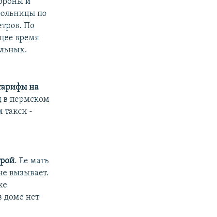
бороны и
больницы по
тров. По
ящее время
ольных.
тарифы на
д в пермском
м такси -
трой
. Ее мать
не вызывает.
ке
в доме нет