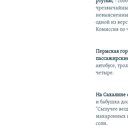
ртутью,
- соо
чрезвычайным
невыясненным
одной из верс
Комиссия по 
Пермская гор
пассажирские
автобусе, тро
четыре.
На Сахалине 
и бабушка до
"Сыпучее вещ
макаронных из
соли.