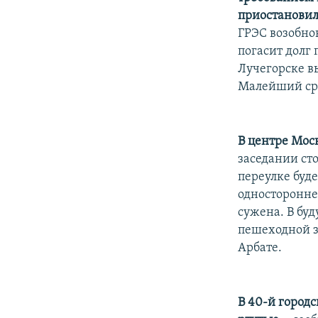
приостановил
ГРЭС возобнов
погасит долг 
Лучегорске в
Малейший сры
В центре Мос
заседании ст
переулке буд
односторонне
сужена. В бу
пешеходной з
Арбате.
В 40-й город