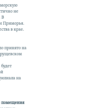
риморскую
стично не
 В
ии Приморья.
ства в крае.
ло принято на
 Хрущевском
 будет
ой
филиала на
е помещения