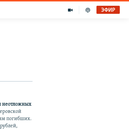
ЭФИР
ия неотложных
меровской
ям погибших.
 рублей,