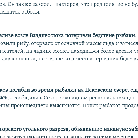
в. Он также заверил шахтеров, что предприятие не бу
 лишатся работы.
аливе возле Владивостока потерпели бедствие рыбаки.
овили рыбу, оторвало от основной массы льда и вынесл
асателей, на льдине может находиться более десяти ч
лов корюшки, но точное количество терпящих бедстви
ков погибли во время рыбалки на Псковском озере, е
ись
, - сообщили в Северо-западном региональном цен
ины происшедшего выясняются. Поиск рыбаков продо
горского угольного разреза, объявившие накануне заб
погасить задолженность по зарплате за семь месяцев,