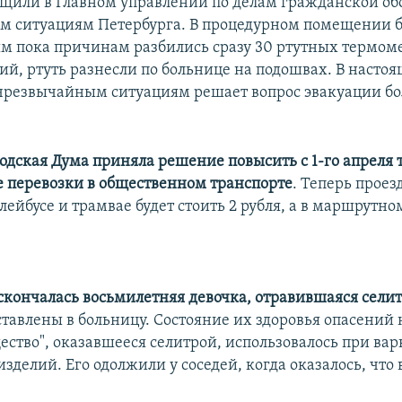
бщили в Главном управлении по делам гражданской о
 ситуациям Петербурга. В процедурном помещении 
 пока причинам разбились сразу 30 ртутных термоме
ий, ртуть разнесли по больнице на подошвах. В насто
чрезвычайным ситуациям решает вопрос эвакуации б
одская Дума приняла решение повысить с 1-го апреля 
 перевозки в общественном транспорте
. Теперь проез
ллейбусе и трамвае будет стоить 2 рубля, а в маршрутно
скончалась восьмилетняя девочка, отравившаяся сели
ставлены в больницу. Состояние их здоровья опасений 
ество", оказавшееся селитрой, использовалось при вар
делий. Его одолжили у соседей, когда оказалось, что 