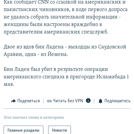
Как сообщает CNN со ссылкой на американских и
РАСПИСАНИЕ ВЕЩАНИЯ
пакистанских чиновников, в ходе первого допроса
ПОДПИШИТЕСЬ НА РАССЫЛКУ
не удалось собрать значительной информации -
женщины были настроены враждебно к
представителям американских спецслужб.
СОЦИАЛЬНЫЕ СЕТИ
Двое из вдов бин Ладена - выходцы из Саудовской
Аравии, одна - из Йемена.
Бин Ладен был убит в результате операции
Все сайты РСЕ/РС
американского спецназа в пригороде Исламабада 1
мая.
Поделиться
Читать без VPN
Подпишитесь
Этот контент также в категориях
Главные разделы
Новости