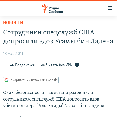
Ссылки
для
упрощенного
НОВОСТИ
ПРОГРАММЫ
доступа
Сотрудники спецслужб США
ПОДКАСТЫ
Вернуться
допросили вдов Усамы бин Ладена
к
АВТОРСКИЕ ПРОЕКТЫ
основному
13 мая 2011
ЦИТАТЫ СВОБОДЫ
содержанию
Вернутся
МНЕНИЯ
Поделиться
Читать без VPN
к
КУЛЬТУРА
главной
Приоритетный источник в Google
навигации
IDEL.РЕАЛИИ
Вернутся
Силы безопасности Пакистана разрешили
КАВКАЗ.РЕАЛИИ
к
сотрудникам спецслужб США допросить вдов
СЕВЕР.РЕАЛИИ
поиску
убитого лидера "Аль-Каиды" Усамы бин Ладена.
СИБИРЬ.РЕАЛИИ