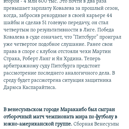
второй - 4 млн 600 тыс. Это почти в два раза
превышает зарплату Ковалева за прошлый сезон,
когда, забросив рекордные в своей карьере 44
шайбы и сделав 51 голевую передачу, он стал
четвертым по результативности в Лиге. Победа
Ковалева в суде означает, что "Питсбург" проиграл
уже четвертое подобное слушание. Ранее свои
права в споре с клубом отстояли чехи Мартин
Страка, Роберт Ланг и Ян Хрдина. Теперь
арбитражному суду Питсбурга предстоит
рассмотрение последнего аналогичного дела. В
среду будет рассмотрена ситуация защитника
Дарюса Каспарайтиса.
В венесуэльском городе Маракаибо был сыгран
отборочный матч чемпионата мира по футболу в
южно-американской группе.
Сборная Венесуэлы