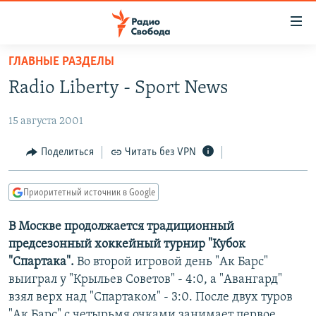
Ссылки
для
упрощенного
ГЛАВНЫЕ РАЗДЕЛЫ
ПРОГРАММЫ
доступа
Radio Liberty - Sport News
ПОДКАСТЫ
Вернуться
к
15 августа 2001
АВТОРСКИЕ ПРОЕКТЫ
основному
ЦИТАТЫ СВОБОДЫ
Поделиться
Читать без VPN
содержанию
Вернутся
МНЕНИЯ
к
Приоритетный источник в Google
КУЛЬТУРА
главной
В Москве продолжается традиционный
навигации
IDEL.РЕАЛИИ
предсезонный хоккейный турнир "Кубок
Вернутся
КАВКАЗ.РЕАЛИИ
"Спартака".
Во второй игровой день "Ак Барс"
к
СЕВЕР.РЕАЛИИ
выиграл у "Крыльев Советов" - 4:0, а "Авангард"
поиску
взял верх над "Спартаком" - 3:0. После двух туров
СИБИРЬ.РЕАЛИИ
"Ак Барс" с четырьмя очками занимает первое