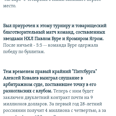
РАСПИСАНИЕ ВЕЩАНИЯ
место.
ПОДПИШИТЕСЬ НА РАССЫЛКУ
Был приурочен к этому турниру и товарищеский
СОЦИАЛЬНЫЕ СЕТИ
благотворительный матч команд, составленных
звездами НХЛ Павлом Буре и Яромиром Ягром.
После ничьей - 5:5 -- команда Буре одержала
победу по буллитам.
Все сайты РСЕ/РС
Тем временем правый крайний "Питсбурга"
Алексей Ковалев выиграл слушание в
арбитражном суде, поставившее точку в его
разногласиях с клубом.
Теперь с ним будет
заключен двухлетний контракт почти на 9
миллионов долларов. За первый год 28-летний
россиянин получит 4 миллиона с четвертью, а за