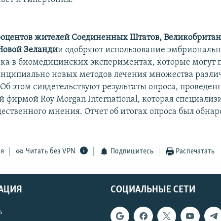
процентов жителей Соединенных Штатов, Великобритан
Новой Зеланди
и одобряют использование эмбриональ
ека в биомедицинских экспериментах, которые могут 
нципиально новых методов лечения множества разл
 Об этом сивдетельствуют результаты опроса, проведен
 фирмой Roy Morgan International, которая специализ
ественного мнения. Отчет об итогах опроса был обнар
ся
Читать без VPN
Подпишитесь
Распечатать
АЦИЯ
СОЦИАЛЬНЫЕ СЕТИ
ь