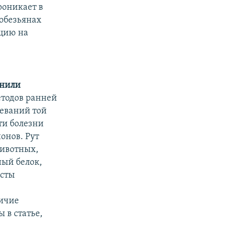
роникает в
обезьянах
цию на
лнили
етодов ранней
еваний той
ти болезни
онов. Рут
животных,
ый белок,
исты
личие
 в статье,