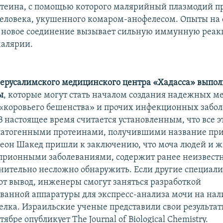
теина, с помощью которого малярийный плазмодий п
еловека, укушенного комаром-анофелесом. Опыты на 
о новое соединение вызывает сильную иммунную реак
малярии.
ерусалимского медицинского центра «Хадасса» выпо
ы
, которые могут стать началом создания надежных м
«коровьего бешенства» и прочих инфекционных забол
В настоящее время считается установленным, что все э
атогенными протеинами, получившими название при
деон Шакед пришли к заключению, что моча людей и 
рионными заболеваниями, содержит ранее неизвестн
нительно несложно обнаружить. Если другие специал
тот вывод, инженеры смогут заняться разработкой
ванной аппаратуры для экспресс-анализа мочи на на
елка. Израильские ученые представили свои результаты
ябре опубликует The Journal of Biological Chemistry.