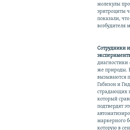
РАСПИСАНИЕ ВЕЩАНИЯ
молекулы про
ПОДПИШИТЕСЬ НА РАССЫЛКУ
эритроциты ч
показали, чт
возбудителя 
Сотрудники и
эксперимент
диагностики 
же природы. 
вызываются п
Габизон и Ги
страдающих п
который срав
подтвердят э
автоматизиро
маркерного б
которую в сент