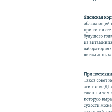
Японская кор
обладающей к
при контакте
будущего год
из витаминиз
лабораториях
витаминным 
При постоянн
Таков совет 
агентство ДП
слюны и тем 
которую выра
сухости може
сахарный диа