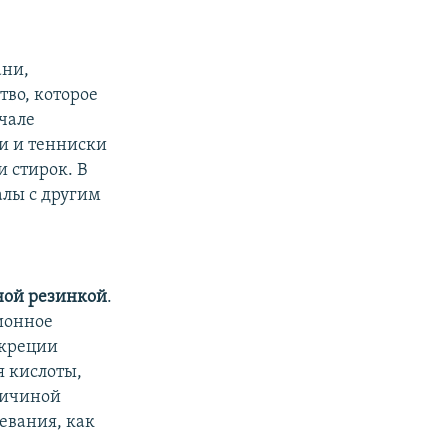
ани,
во, которое
ачале
и и тенниски
 стирок. В
лы с другим
ьной резинкой
.
ионное
екреции
я кислоты,
ричиной
евания, как