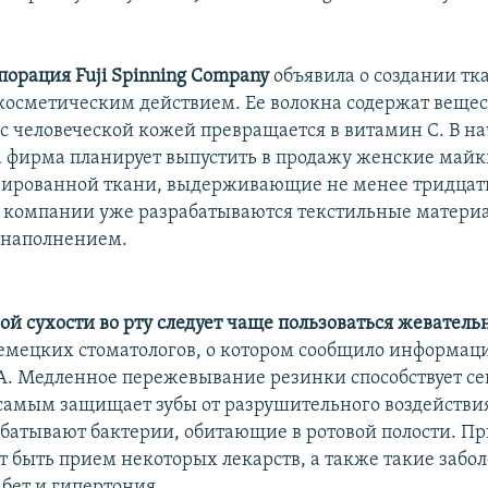
порация Fuji Spinning Company
объявила о создании тк
осметическим действием. Ее волокна содержат вещест
 с человеческой кожей превращается в витамин С. В н
а фирма планирует выпустить в продажу женские майк
ированной ткани, выдерживающие не менее тридцати
 компании уже разрабатываются текстильные материа
наполнением.
ой сухости во рту следует чаще пользоваться жевател
немецких стоматологов, о котором сообщило информац
А. Медленное пережевывание резинки способствует с
самым защищает зубы от разрушительного воздействи
батывают бактерии, обитающие в ротовой полости. П
т быть прием некоторых лекарств, а также такие забол
бет и гипертония.