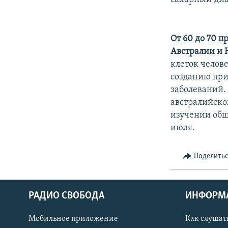
От 60 до 70 
Австралии и 
клеток челов
созданию при
заболеваний.
австралийской
изучении общ
июля.
Поделить
РАДИО СВОБОДА
ИНФОРМ
Мобильное приложение
Как слушат
СОЦИАЛЬНЫЕ СЕТИ