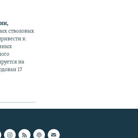
ии,
ных стволовых
привести к
ичных
ного
ируется на
одован 17