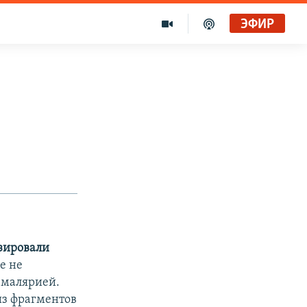
ЭФИР
зировали
е не
 малярией.
из фрагментов