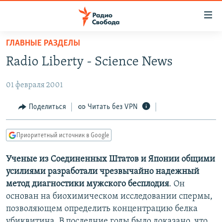
Ссылки
для
упрощенного
ГЛАВНЫЕ РАЗДЕЛЫ
ПРОГРАММЫ
доступа
Radio Liberty - Science News
ПОДКАСТЫ
Вернуться
к
01 февраля 2001
АВТОРСКИЕ ПРОЕКТЫ
основному
ЦИТАТЫ СВОБОДЫ
Поделиться
Читать без VPN
содержанию
Вернутся
МНЕНИЯ
к
Приоритетный источник в Google
КУЛЬТУРА
главной
Ученые из Соединенных Штатов и Японии общими
навигации
IDEL.РЕАЛИИ
усилиями разработали чрезвычайно надежный
Вернутся
КАВКАЗ.РЕАЛИИ
метод диагностики мужского бесплодия
. Он
к
СЕВЕР.РЕАЛИИ
основан на биохимическом исследовании спермы,
поиску
позволяющем определить концентрацию белка
СИБИРЬ.РЕАЛИИ
убиквитина. В последние годы было доказано, что