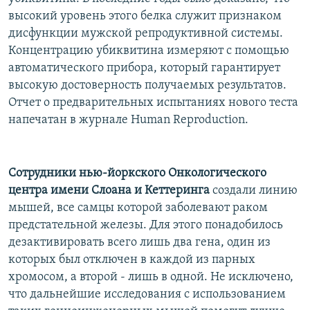
РАСПИСАНИЕ ВЕЩАНИЯ
высокий уровень этого белка служит признаком
дисфункции мужской репродуктивной системы.
ПОДПИШИТЕСЬ НА РАССЫЛКУ
Концентрацию убиквитина измеряют с помощью
автоматического прибора, который гарантирует
СОЦИАЛЬНЫЕ СЕТИ
высокую достоверность получаемых результатов.
Отчет о предварительных испытаниях нового теста
напечатан в журнале Human Reproduction.
Все сайты РСЕ/РС
Сотрудники нью-йоркского Онкологического
центра имени Слоана и Кеттеринга
создали линию
мышей, все самцы которой заболевают раком
предстательной железы. Для этого понадобилось
дезактивировать всего лишь два гена, один из
которых был отключен в каждой из парных
хромосом, а второй - лишь в одной. Не исключено,
что дальнейшие исследования с использованием