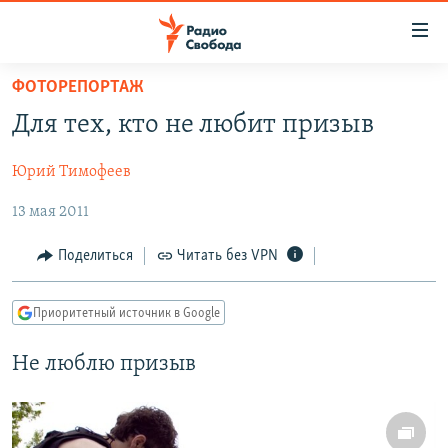
Ссылки
для
упрощенного
ФОТОРЕПОРТАЖ
ПРОГРАММЫ
доступа
Для тех, кто не любит призыв
ПОДКАСТЫ
Вернуться
к
Юрий Тимофеев
АВТОРСКИЕ ПРОЕКТЫ
основному
13 мая 2011
ЦИТАТЫ СВОБОДЫ
содержанию
Вернутся
МНЕНИЯ
Поделиться
Читать без VPN
к
КУЛЬТУРА
главной
Приоритетный источник в Google
навигации
IDEL.РЕАЛИИ
Вернутся
КАВКАЗ.РЕАЛИИ
Не люблю призыв
к
СЕВЕР.РЕАЛИИ
поиску
СИБИРЬ.РЕАЛИИ