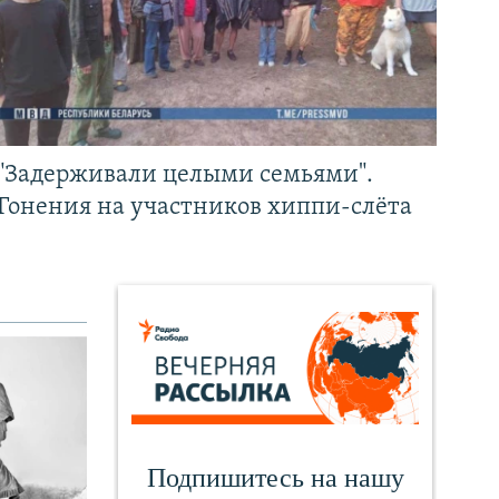
"Задерживали целыми семьями".
Гонения на участников хиппи-слёта