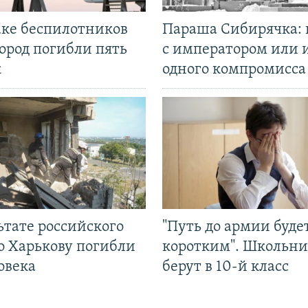
аке беспилотников
Параша Сибирячка: 
ород погибли пять
с императором или 
к
одного компромисса
ьтате российского
"Путь до армии буде
о Харькову погибли
коротким". Школьни
овека
берут в 10-й класс