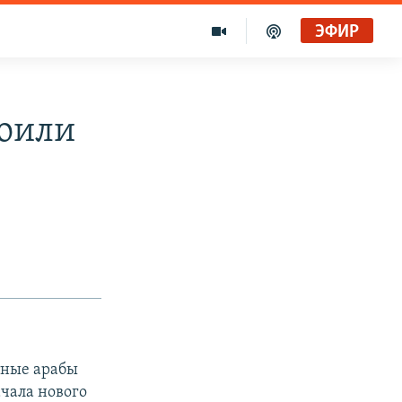
ЭФИР
роили
тные арабы
чала нового