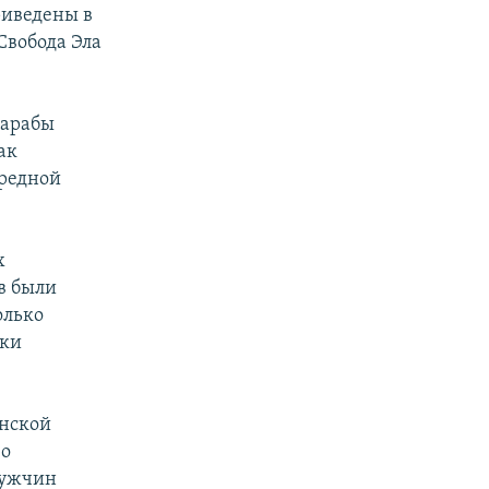
риведены в
Свобода Эла
 арабы
ак
ередной
х
в были
олько
дки
анской
 о
мужчин