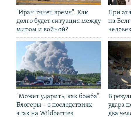
"Иран тянет время". Как
При ат
долго будет ситуация между
на Белг
миром и войной?
челове
"Может ударить, как бомба".
В резул
Блогеры – о последствиях
удара п
атак на Wildberries
два чел