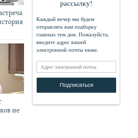
встреча
история
т
ков не