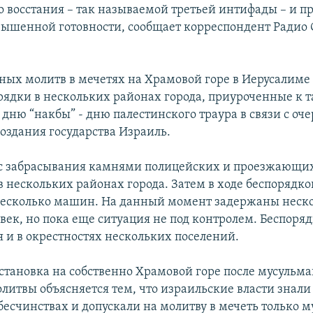
о восстания – так называемой третьей интифады – и п
вышенной готовности, сообщает корреспондент Радио 
ных молитв в мечетях на Храмовой горе в Иерусалиме
рядки в нескольких районах города, приуроченные к т
дню “накбы” - дню палестинского траура в связи с оч
оздания государства Израиль.
 с забрасывания камнями полицейских и проезжающи
в нескольких районах города. Затем в ходе беспорядко
есколько машин. На данный момент задержаны неск
век, но пока еще ситуация не под контролем. Беспоря
 и в окрестностях нескольких поселений.
становка на собственно Храмовой горе после мусульм
литвы объясняется тем, что израильские власти знали
бесчинствах и допускали на молитву в мечеть только 