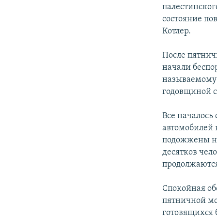
РАСПИСАНИЕ ВЕЩАНИЯ
палестинског
ПОДПИШИТЕСЬ НА РАССЫЛКУ
состояние по
Котлер.
После пятнич
начали беспо
называемому 
годовщиной с
Все началось
автомобилей 
подожжены н
десятков чело
продолжаются
Спокойная об
пятничной мо
готовящихся 