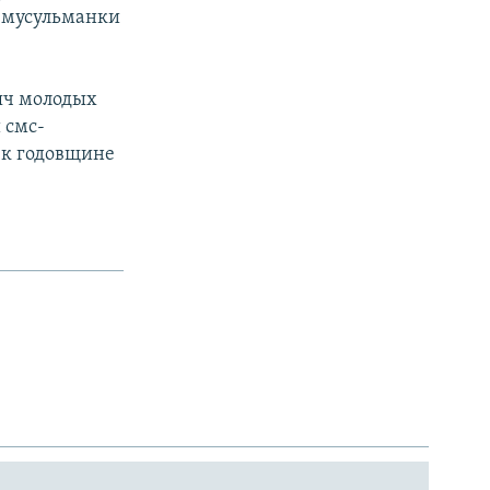
-мусульманки
сяч молодых
 смс-
 к годовщине