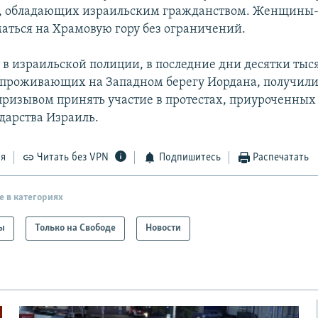
ет, обладающих израильским гражданством. Женщины
аться на Храмовую гору без ограничений.
 в израильской полиции, в последние дни десятки ты
 проживающих на Западном берегу Иордана, получили
призывом принять участие в протестах, приуроченных
ударства Израиль.
ся
Читать без VPN
Подпишитесь
Распечатать
е в категориях
ы
Только на Свободе
Новости