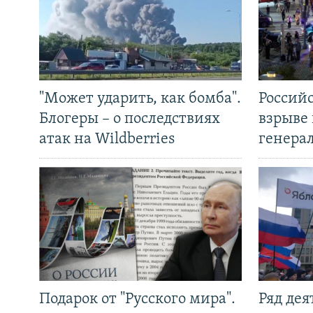
"Может ударить, как бомба".
Россий
Блогеры – о последствиях
взрыве 
атак на Wildberries
генера
Подарок от "Русского мира".
Ряд де