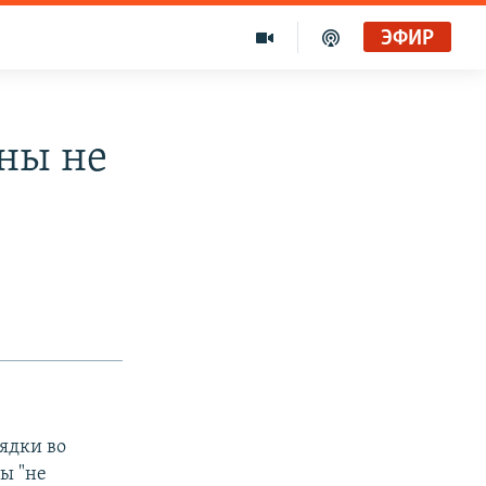
ЭФИР
ны не
ядки во
бы "не