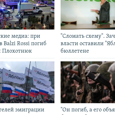
ские медиа: при
"Сломать схему". За
в Balzi Rossi погиб
власти оставили "Ябл
л Плохотнюк
бюллетене
ятелей эмиграции
"Он погиб, а его объ