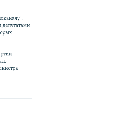
еканалу".
д депутатами
торых
артии
ять
министра