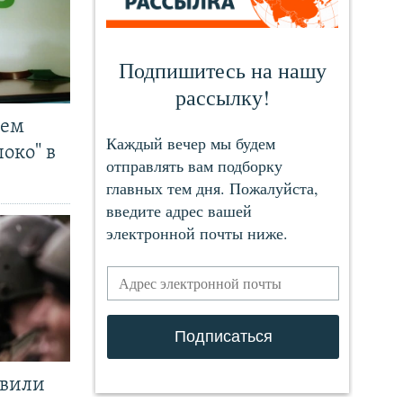
чем
око" в
явили