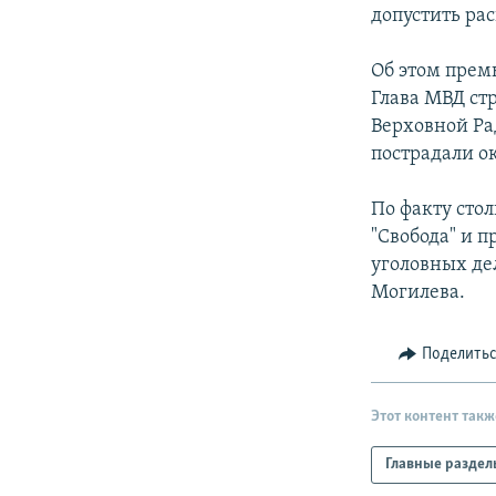
РАСПИСАНИЕ ВЕЩАНИЯ
допустить рас
ПОДПИШИТЕСЬ НА РАССЫЛКУ
Об этом прем
Глава МВД ст
Верховной Ра
пострадали о
По факту сто
"Свобода" и 
уголовных де
Могилева.
Поделить
Этот контент такж
Главные раздел