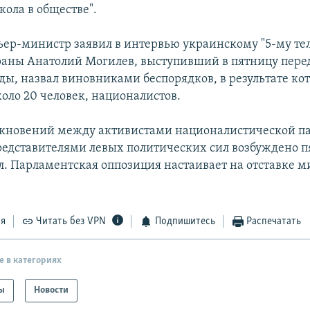
кола в обществе".
ьер-министр заявил в интервью украинскому "5-му тел
раны Анатолий Могилев, выступивший в пятницу пере
ды, назвал виновниками беспорядков, в результате ко
коло 20 человек, националистов.
лкновений между активистами националистической п
представителями левых политических сил возбуждено п
л. Парламентская оппозиция настаивает на отставке 
ся
Читать без VPN
Подпишитесь
Распечатать
е в категориях
ы
Новости